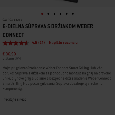
ČASŤ Č.:
#
3255
6-DIELNA SÚPRAVA S DRŽIAKOM WEBER
CONNECT
4.5
(21)
Napíšte recenziu
4.5
z
5
€ 36,99
hviezdičiek,
vrátane DPH
priemerná
hodnota
Majte pri grilovaní zariadenie Weber Connect Smart Grilling Hub vždy
hodnotenia.
poruke! Súprava s držiakom sa jednoducho montuje na grily na drevené
Read
21
uhlie, plynové grily a udiarne a bezpečne drží zariadenie Weber Connect
Reviews.
Smart Grilling Hub počas grilovania. Súprava obsahuje aj vrecko na
Odkaz
komponenty.
na
tú
istú
• Oficiálny držiak na zariadenie Weber Connect Smart Grilling Hub
Prečítajte si viac
stránku.
• Upevňovacia súprava na montáž zariadenia Weber Connect na grily na
drevené uhlie, plynové grily a udiarne
• Vďaka súprave budete mať zariadenie Weber Connect počas grilovania