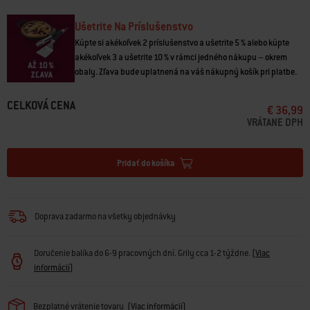
vždy nablízku
• Vrátane praktického vrecka
Ušetrite Na Príslušenstvo
• Magnetická plocha umožňuje jednoduché pripevnenie zariadenia
Kúpte si akékoľvek 2 príslušenstvo a ušetrite 5 % alebo kúpte
Weber Connect k držiaku
akékoľvek 3 a ušetrite 10 % v rámci jedného nákupu – okrem
• Nastaviteľný popruh poskytuje flexibilitu pri pripevnení na rôzne grily
obaly. Zľava bude uplatnená na váš nákupný košík pri platbe.
Vhodná pre zariadenie Weber Connect Smart Grilling Hub (predávané
CELKOVÁ CENA
samostatne).
€ 36,99
VRÁTANE DPH
Pridať do košíka
Doprava zadarmo na všetky objednávky
Doručenie balíka do 6-9 pracovných dní. Grily cca 1-2 týždne.
(
Viac
informácií
)
Bezplatné vrátenie tovaru
(
Viac informácií
)