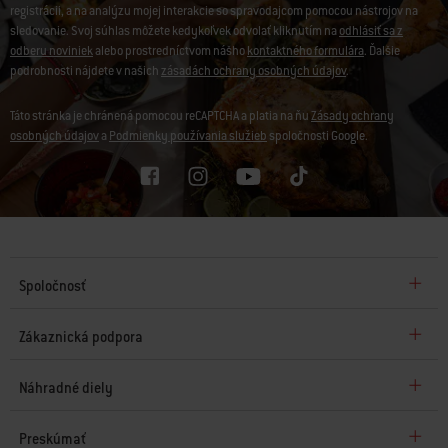
registrácii, a na analýzu mojej interakcie so spravodajcom pomocou nástrojov na
sledovanie. Svoj súhlas môžete kedykoľvek odvolať kliknutím na
odhlásiť sa z
odberu noviniek
alebo prostredníctvom nášho
kontaktného formulára
. Ďalšie
podrobnosti nájdete v našich
zásadách ochrany osobných údajov
.
Táto stránka je chránená pomocou reCAPTCHA a platia na ňu
Zásady ochrany
osobných údajov
a
Podmienky používania služieb
spoločnosti Google.
Spoločnosť
Zákaznická podpora
Náhradné diely
Preskúmať