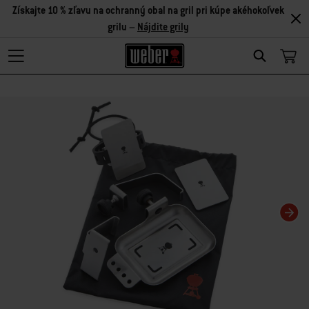
Získajte 10 % zľavu na ochranný obal na gril pri kúpe akéhokoľvek
grilu –
Nájdite grily
Search
Zmenou aktuálnej snímky tohto karuselu sa zmení aktuálna snímka miniatúrn