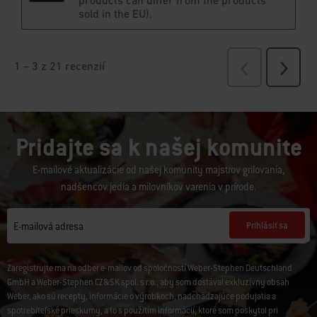
Pridajte sa k našej komunite
E-mailové aktualizácie od našej komunity majstrov grilovania,
nadšencov jedla a milovníkov varenia v prírode.
Prihlásiť sa
E-mailová adresa
Zaregistrujte ma na odber e-mailov od spoločností Weber-Stephen Deutschland
GmbH a Weber-Stephen CZ&SK spol. s r.o., aby som dostával exkluzívny obsah
Weber, ako sú recepty, informácie o výrobkoch, nadchádzajúce podujatia a
spotrebiteľské prieskumy, a to s použitím informácií, ktoré som poskytol pri