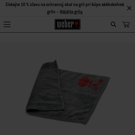
Získajte 10 % zľavu na ochranný obal na gril pri kúpe akéhokoľvek
grilu –
Nájdite grily
Search