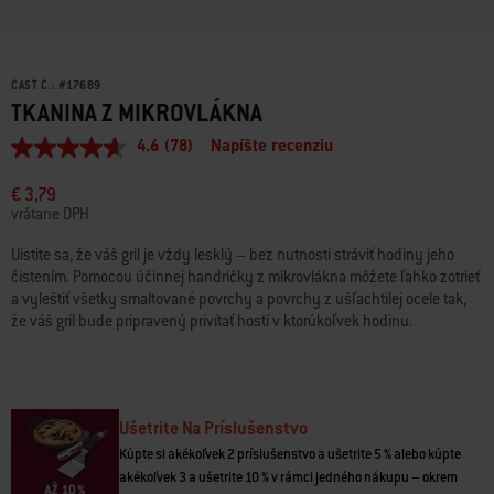
ČASŤ Č.:
#
17689
TKANINA Z MIKROVLÁKNA
4.6
(78)
Napíšte recenziu
4.6
z
5
€ 3,79
hviezdičiek,
vrátane DPH
priemerná
hodnota
Uistite sa, že váš gril je vždy lesklý – bez nutnosti stráviť hodiny jeho
hodnotenia.
čistením. Pomocou účinnej handričky z mikrovlákna môžete ľahko zotrieť
Read
78
a vyleštiť všetky smaltované povrchy a povrchy z ušľachtilej ocele tak,
Reviews.
že váš gril bude pripravený privítať hostí v ktorúkoľvek hodinu.
Odkaz
na
tú
istú
stránku.
Ušetrite Na Príslušenstvo
Kúpte si akékoľvek 2 príslušenstvo a ušetrite 5 % alebo kúpte
akékoľvek 3 a ušetrite 10 % v rámci jedného nákupu – okrem