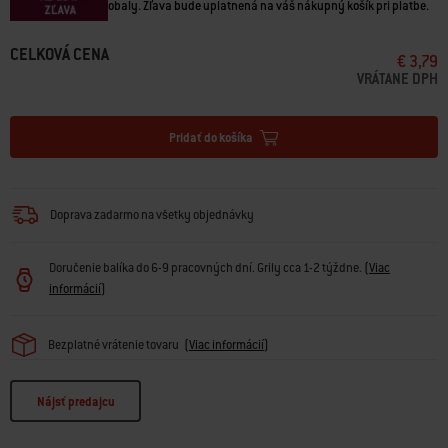
obaly. Zľava bude uplatnená na váš nákupný košík pri platbe.
CELKOVÁ CENA
€ 3,79
VRÁTANE DPH
Pridať do košíka
Doprava zadarmo na všetky objednávky
Doručenie balíka do 6-9 pracovných dní. Grily cca 1-2 týždne.
(
Viac
informácií
)
Bezplatné vrátenie tovaru
(
Viac informácií
)
Nájsť predajcu