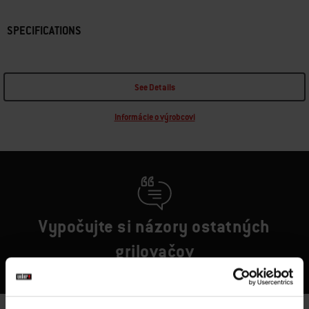
SPECIFICATIONS
See Details
Informácie o výrobcovi
Vypočujte si názory ostatných
grilovačov