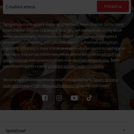
Prihlásiť sa
E-mailová adresa
Zaregistrujte ma na odber e-mailov od spoločností Weber-Stephen Deutschland
GmbH a Weber-Stephen CZ&SK spol. s r.o., aby som dostával exkluzívny obsah
Weber, ako sú recepty, informácie o výrobkoch, nadchádzajúce podujatia a
spotrebiteľské prieskumy, a to s použitím informácií, ktoré som poskytol pri
registrácii, a na analýzu mojej interakcie so spravodajcom pomocou nástrojov na
sledovanie. Svoj súhlas môžete kedykoľvek odvolať kliknutím na
odhlásiť sa z
odberu noviniek
alebo prostredníctvom nášho
kontaktného formulára
. Ďalšie
podrobnosti nájdete v našich
zásadách ochrany osobných údajov
.
Táto stránka je chránená pomocou reCAPTCHA a platia na ňu
Zásady ochrany
osobných údajov
a
Podmienky používania služieb
spoločnosti Google.
Spoločnosť