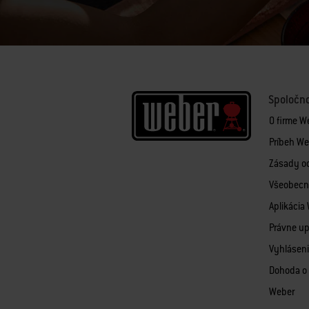
Spoločn
O firme W
Príbeh We
Zásady o
Všeobecn
Aplikácia
Právne u
Vyhláseni
Dohoda o 
Weber