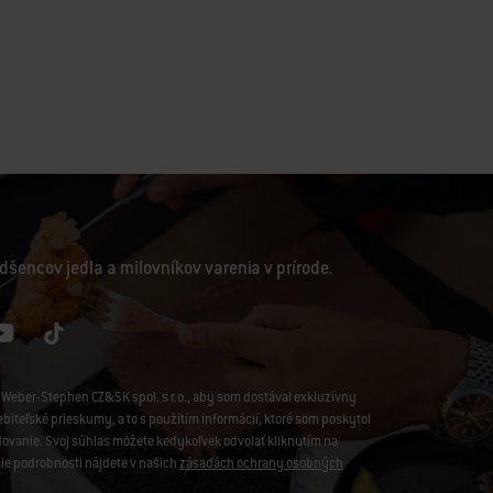
dšencov jedla a milovníkov varenia v prírode.
Weber-Stephen CZ&SK spol. s r.o., aby som dostával exkluzívny
iteľské prieskumy, a to s použitím informácií, ktoré som poskytol
edovanie. Svoj súhlas môžete kedykoľvek odvolať kliknutím na
šie podrobnosti nájdete v našich
zásadách ochrany osobných