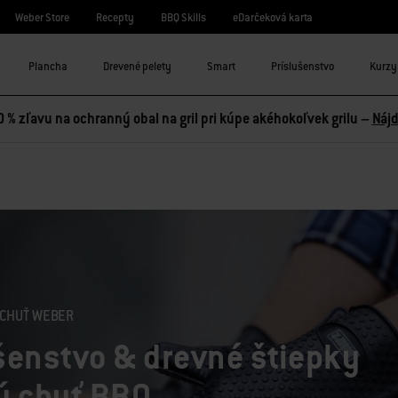
Weber Store
Recepty
BBQ Skills
eDarčeková karta
Plancha
Drevené pelety
Smart
Príslušenstvo
Kurzy 
0 % zľavu na ochranný obal na gril pri kúpe akéhokoľvek grilu –
Nájd
 CHUŤ WEBER
šenstvo & drevné štiepky
ú chuť BBQ