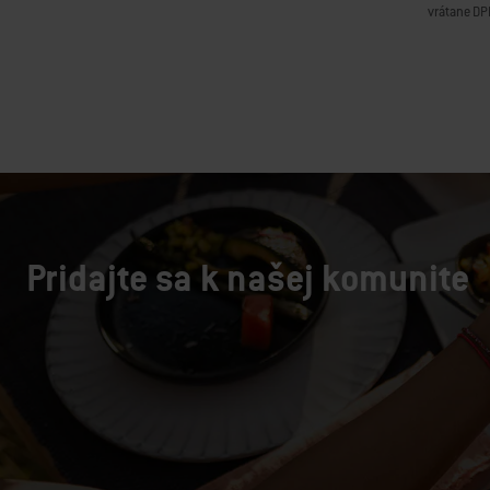
vrátane DP
Color Op
Pridajte sa k našej komunite