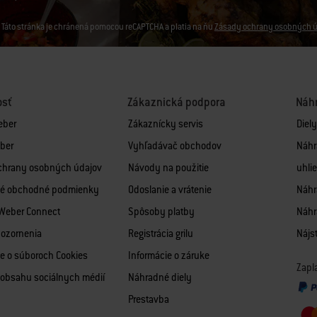
Táto stránka je chránená pomocou reCAPTCHA a platia na ňu
Zásady ochrany osobných ú
osť
Zákaznická podpora
Náhr
eber
Zákaznícky servis
Diel
ber
Vyhľadávač obchodov
Náhr
chrany osobných údajov
Návody na použitie
uhlie
é obchodné podmienky
Odoslanie a vrátenie
Náhra
 Weber Connect
Spôsoby platby
Náhr
pozornenia
Registrácia grilu
Nájsť
e o súboroch Cookies
Informácie o záruke
Zapl
obsahu sociálnych médií
Náhradné diely
Prestavba