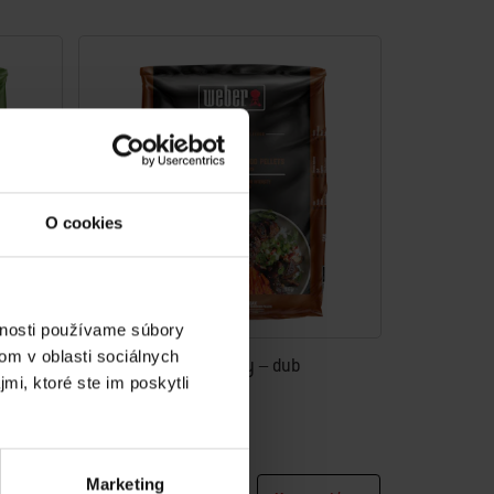
O cookies
vnosti používame súbory
om v oblasti sociálnych
ň
Drevené prírodné pelety – dub
mi, ktoré ste im poskytli
8 kg vrece
1.0
(1)
€ 19,99
vrátane DPH
Marketing