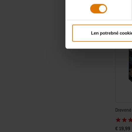
Color Op
Len potrebné cooki
Drevené 
€ 19,99