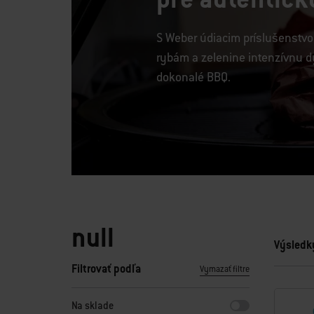
S Weber údiacim príslušenstvo
rybám a zelenine intenzívnu d
dokonalé BBQ.
null
Výsledky
Filtrovať podľa
Vymazať filtre
Výberom ktoréhokoľvek z filtrov sa stránka obnoví s novým
Na sklade