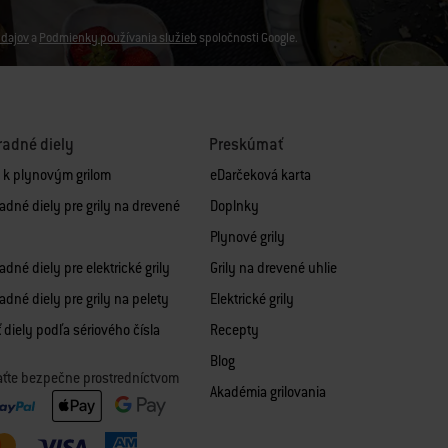
dajov
a
Podmienky používania služieb
spoločnosti Google.
adné diely
Preskúmať
y k plynovým grilom
eDarčeková karta
adné diely pre grily na drevené
Doplnky
Plynové grily
dné diely pre elektrické grily
Grily na drevené uhlie
adné diely pre grily na pelety
Elektrické grily
 diely podľa sériového čísla
Recepty
Blog
aťte bezpečne prostredníctvom
Akadémia grilovania