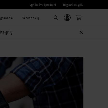
Vyhľadávač predajní
Registrácia grilu
grilovania
Servis a diely
Prihláste sa/Zaregistrujte sa
Search
ite grily