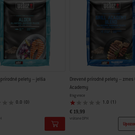
prírodné pelety – jelša
Drevené prírodné pelety – zmes G
Academy
8 kg vrece
0.0
(0)
1.0
(1)
€ 19,99
H
vrátane DPH
Upozo
tions
Color Options