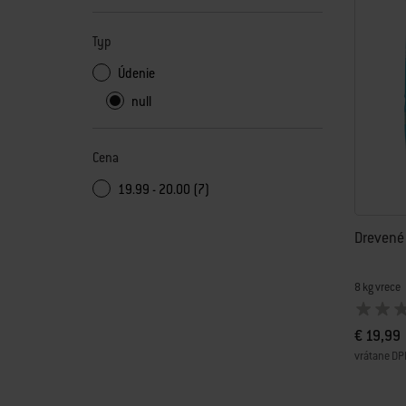
Typ
Údenie
null
Cena
19.99 - 20.00 (7)
Drevené 
8 kg vrece
€ 19,99
vrátane DP
Color Op