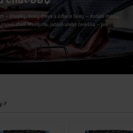
m – štiepky, kusy dreva a údiace boxy – dodáte mäsu,
ymovú chuť. Mesquite, jabloň alebo čerešňa – pre
: 7
i výsledkami.