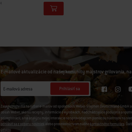
H
tions
E-mailové aktualizácie od našej komunity majstrov grilovania, na
Prihlásiť sa
E-mailová adresa
Zaregistrujte ma na odber e-mailov od spoločností Weber-Stephen Deutschland GmbH a 
obsah Weber, ako sú recepty, informácie o výrobkoch, nadchádzajúce podujatia a spotreb
pri registrácii, a na analýzu mojej interakcie so spravodajcom pomocou nástrojov na sl
odhlásiť sa z odberu noviniek
alebo prostredníctvom nášho
kontaktného formulára
. Ďal
údajov
.