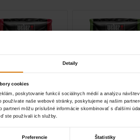
Detaily
bory cookies
eklám, poskytovanie funkcií sociálnych médií a analýzu návšte
o používate naše webové stránky, poskytujeme aj našim partner
prírodné pelety – čerešňa
Drevené prírodné pelety – jablo
to partneri môžu príslušné informácie skombinovať s ďalšími údaj
8 kg vrece
ď ste používali ich služby.
1.0
(1)
1.0
(1)
€ 19,99
H
vrátane DPH
Preferencie
Štatistiky