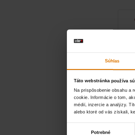
Súhlas
Táto webstránka používa sú
Na prispôsobenie obsahu a r
cookie. Informácie o tom, ak
Drevené 
médií, inzercie a analýzy. Tí
8 kg vrece
alebo ktoré od vás získali, ke
€ 19,99
Výber
vrátane DP
Potrebné
súhlasu