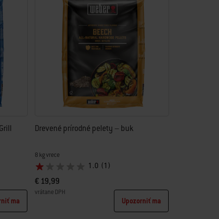
rill
Drevené prírodné pelety – buk
8 kg vrece
1.0
(1)
€ 19,99
vrátane DPH
rniť ma
Upozorniť ma
Color Options