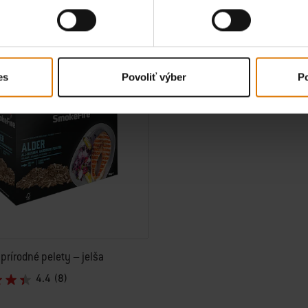
Upozorniť ma
Upozo
tions
Color Options
es
Povoliť výber
Po
prírodné pelety – jelša
4.4
(8)