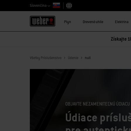
Slovenčina
Vybrať krajinu
Plyn
Drevené uhlie
Elektrina
Získajte 1
Všetky Príslušenstvo
Údenie
null
OBJAVTE NEZAMENITEĽNÚ ÚDIACU
Údiace príslu
pre autentick