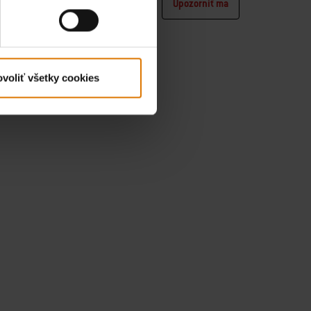
rniť ma
Upozorniť ma
Color Options
voliť všetky cookies