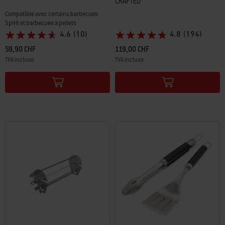
CRAFTED​
Compatible avec certains barbecues
Spirit et barbecues à pellets
4.6
(10)
4.8
(194)
59,90 CHF
119,00 CHF
TVA incluse
TVA incluse
Color Options
Color Options