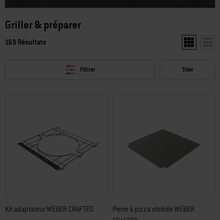
Griller & préparer
169 Résultats
Afficher deu
Affic
Filtrer
Trier
Kit adaptateur WEBER CRAFTED
Pierre à pizza vitrifiée WEBER