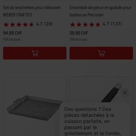
Set de brochettes pour rôtissoire
Ensemble de pince et spatule pour
WEBER CRAFTED​
barbecue Precision
4.7
(28)
4.7
(137)
94,90 CHF
59,90 CHF
TVA incluse
TVA incluse
Color Options
Color Options