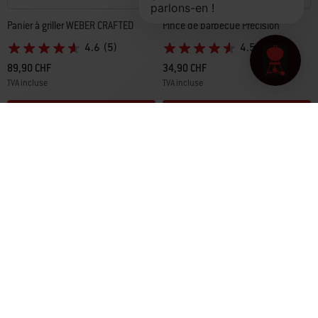
Panier à griller WEBER CRAFTED
Pince de barbecue Precision
4.6
(5)
4.5
(52)
89,90 CHF
34,90 CHF
TVA incluse
TVA incluse
Color Options
Color Options