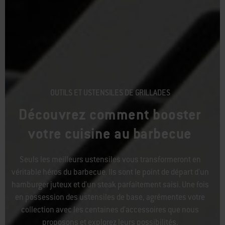
OUTILS ET USTENSILES DE GRILLADES
Découvrez comment booster
votre cuisine au barbecue
Seuls les meilleurs ustensiles vous transformeront en
véritable héros du barbecue. Ils sont le point de départ d'un
hamburger juteux et d'un steak parfaitement saisi. Une fois
en possession des ustensiles de base, agrémentes votre
collection avec les centaines d'accessoires que nous
proposons et explorez leurs possibilités.