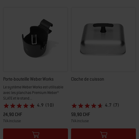
Porte-bouteille Weber Works
Cloche de cuisson
Le système Weber Works est utilisable
avec les planchas Premium Weber®
SLATE et le stand...
4.9
(10)
4.7
(7)
24,90 CHF
59,90 CHF
TVA incluse
TVA incluse
Color Options
Color Options