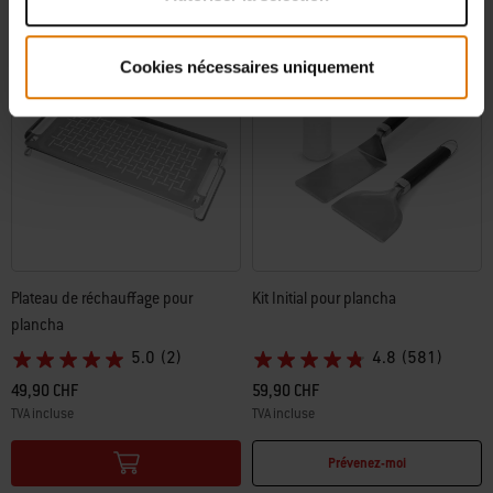
Cookies nécessaires uniquement
Plateau de réchauffage pour
Kit Initial pour plancha
plancha
5.0
(2)
4.8
(581)
49,90 CHF
59,90 CHF
TVA incluse
TVA incluse
Color Options
Color Options
Prévenez-moi