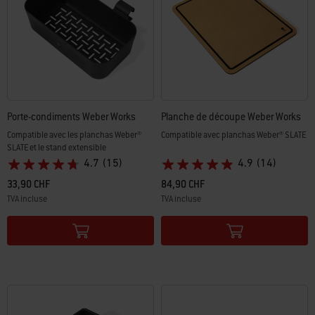
Porte-condiments Weber Works
Planche de découpe Weber Works
Compatible avec les planchas Weber®
Compatible avec planchas Weber® SLATE
SLATE et le stand extensible
4.7
(15)
4.9
(14)
33,90 CHF
84,90 CHF
TVA incluse
TVA incluse
Color Options
Color Options