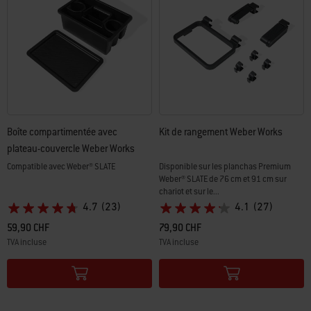
Boîte compartimentée avec
Kit de rangement Weber Works
plateau-couvercle Weber Works
Compatible avec Weber® SLATE
Disponible sur les planchas Premium
Weber® SLATE de 76 cm et 91 cm sur
chariot et sur le...
4.7
(23)
4.1
(27)
59,90 CHF
79,90 CHF
TVA incluse
TVA incluse
Color Options
Color Options