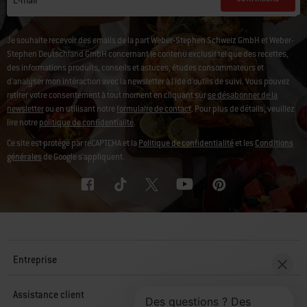
Je souhaite recevoir des emails de la part Weber-Stephen Schweiz GmbH et Weber-
Stephen Deutschland GmbH concernant le contenu exclusif tel que des recettes,
des informations produits, conseils et astuces, études consommateurs et
d'analyser mon intéraction avec la newsletter à l'ide d'outils de suivi. Vous pouvez
retirer votre consentement à tout moment en cliquant sur
se désabonner de la
newsletter
ou en utilisant notre
formulaire de contact
. Pour plus de détails, veuillez
lire notre
politique de confidentialité
.
Ce site est protégé par reCAPTCHA et la
Politique de confidentialité
et les
Conditions
générales
de Google s’appliquent.
Entreprise
Assistance client