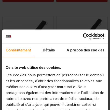
Consentement
Détails
À propos des cookies
Ce site web utilise des cookies.
Grattoir pour plancha
Spatule pour plancha
Les cookies nous permettent de personnaliser le contenu
4.6
(13)
5.0
(4)
et les annonces, d'offrir des fonctionnalités relatives aux
médias sociaux et d'analyser notre trafic. Nous
33,90 CHF
33,90 CHF
TVA incluse
TVA incluse
partageons également des informations sur l'utilisation de
Color Options
Color Options
notre site avec nos partenaires de médias sociaux, de
publicité et d'analyse, qui peuvent combiner celles-ci