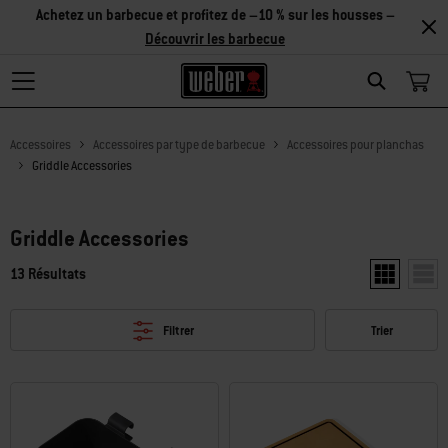
Achetez un barbecue et profitez de –10 % sur les housses –
Découvrir les barbecue
Search
Accessoires
Accessoires par type de barbecue
Accessoires pour planchas
Griddle Accessories
Griddle Accessories
13 Résultats
Afficher deu
Affic
Filtrer
Trier