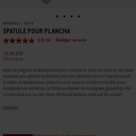
RÉFÉRENCE :
#
6779
SPATULE POUR PLANCHA
5.0
(4)
Rédiger un avis
5.0
étoiles
sur
33,90 CHF
5,
TVA incluse
valeur
de
Avec sa poignée antidérapante pour une bonne prise en main et son bord
la
biseauté pour glisser facilement sous les aliments dans n’importe quelle
note
moyenne.
position, la spatule pour plancha vous apporte confort et facilité pour
Read
manipuler vos aliments. La forme surélevée de la poignée garantit qu'elle
4
ne reposera pas sur les plans de travail latéraux salis par la cuisson.
Reviews.
Lien
sur
• Bord biseauté pour s'insérer facilement sous les aliments dans
Lire plus
la
n'importe quelle position
même
• Poignée antidérapante et facile à saisir pour une prise en main
page.
confortable
• La forme coudée de la poignée évite qu'elle ne touche les plans de