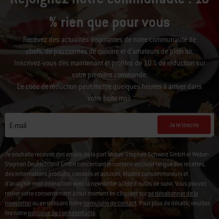
% rien que pour vous
Recevez des actualités inspirantes de notre communauté de
chefs, de passionnés de cuisine et d’amateurs de plein air.
Inscrivez-vous dès maintenant et profitez de 10 % de réduction sur
votre première commande.
Le code de réduction peut mettre quelques heures à arriver dans
votre boîte mail.
Je m'inscris
E-mail
Je souhaite recevoir des emails de la part Weber-Stephen Schweiz GmbH et Weber-
Stephen Deutschland GmbH concernant le contenu exclusif tel que des recettes,
des informations produits, conseils et astuces, études consommateurs et
d'analyser mon intéraction avec la newsletter à l'ide d'outils de suivi. Vous pouvez
retirer votre consentement à tout moment en cliquant sur
se désabonner de la
newsletter
ou en utilisant notre
formulaire de contact
. Pour plus de détails, veuillez
lire notre
politique de confidentialité
.