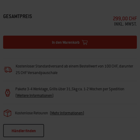
• Die Klettbänder halten die Abdeckhaube sicher an ihrem Platz
• Hergestellt aus 100 % recyceltem PET-Kunststoff (ausser
Befestigungselemente)
GESAMTPREIS
299,00 CHF
INKL. MWST.
In den Warenkorb
Kostenloser Standardversand ab einem Bestellwert von 100 CHF, darunter
25 CHF Versandpauschale
Pakete 3-4 Werktage, Grills über 31,5kg ca. 1-2 Wochen per Spedition
(
Weitere Informationen
)
Kostenlose Retouren
(
Mehr Informationen
)
Händler finden