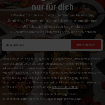
nur für dich
E-Mail-Nachrichten aus unserer Community mit Grillmeistern,
Foodies und Freunden des Outdoor-Grillens. Jetzt anmelden und
10% Rabatt auf die erste Bestellung erhalten.
Die Newsletter Anmeldung kann etwas Zeit in Anspruch nehmen.
Jetzt anmelden
E-Mail-Adresse
Hiermit willige ich in die Nutzung meiner hier angegebenen Daten durch die Weber-
Stephen Schweiz GmbH und Weber-Stephen Deutschland GmbH ein, um mir
exklusive Weber Inhalte wie Rezepte, Produktinformationen und kommende
Veranstaltungen per E-Mail zuzusenden und meine Interaktion mit dem Newsletter
mittels Tracking Tools zu analysieren. Du kannst die Einwilligung jederzeit
widerrufen, indem du auf
Newsletter abmelden
klickst oder unser
Kontaktformular
nutzt. Für weitere Details lies bitte unsere
Datenschutzrichtlinie
.
Diese Website ist durch reCAPTCHA geschützt und es gelten die
Datenschutzerklärung
und die
Nutzungsbedingungen
von Google.