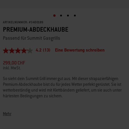
ARTIKELNUMMER:
#
3400189
PREMIUM-ABDECKHAUBE
Passend für Summit Gasgrills
4.2
(13)
Eine Bewertung schreiben
4.2
von
5
299,00 CHF
Sternen,
inkl. MwSt.
durchschnittlicher
Bewertungswert.
So sieht dein Summit Grill immer gut aus. Mit dieser strapazierfähigen
Read
Premium-Abdeckhaube bist du für jedes Wetter perfekt gerüstet. Sie ist
13
Reviews.
wetterbeständig und wird mit Klettbändern geliefert, um sie auch unter
Link
härtesten Bedingungen zu sichern.
zur
gleichen
• Wetterbeständiges Gewebe schützt deinen Grill vor den Elementen
Seite.
• Hergestellt aus langlebigem Material
Mehr
• Das leichte Design vereinfacht das Abdecken und Aufdecken
• Passend für den Summit Gasgrill (Modelle mit 5 oder 6 Brennern)