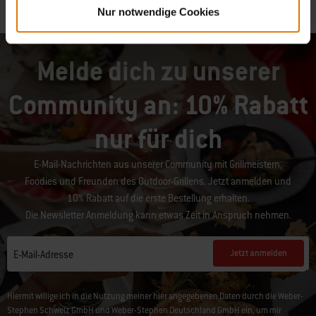
Nur notwendige Cookies
Melde dich zu unserer
Community an: 10% Rabatt
nur für dich
E-Mail-Nachrichten aus unserer Community mit Grillmeistern,
Foodies und Freunden des Outdoor-Grillens. Jetzt anmelden und
10% Rabatt auf die erste Bestellung erhalten.
Die Newsletter Anmeldung kann etwas Zeit in Anspruch nehmen.
Jetzt anmelden
E-Mail-Adresse
Hiermit willige ich in die Nutzung meiner hier angegebenen Daten durch die Weber-
Stephen Schweiz GmbH und Weber-Stephen Deutschland GmbH ein, um mir