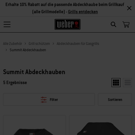
Erhalte 10% Rabatt auf die passende Abdeckhaube beim Grillkauf
(alle Grillmodelle) -
Grills entdecken
Search
Alle Zubehör
Grill schützen
Abdeckhauben für Gasgrills
Summit Abdeckhauben
Summit Abdeckhauben
5 Ergebnisse
Zwei Produkt
Ein P
Filter
Sortieren