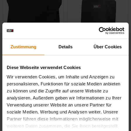
Zustimmung
Details
Über Cookies
Premium-Abdeckhaube
Premium-Abdeckhaube
Für die Summit-600-Serie
Für den Summit® Kamado E6
Holzkohlegrill & Summit® Charcoal Grill
Diese Webseite verwendet Cookies
4.0
(130)
3.9
(26)
Wir verwenden Cookies, um Inhalte und Anzeigen zu
299,00 CHF
149,00 CHF
personalisieren, Funktionen für soziale Medien anbieten
inkl. MwSt.
inkl. MwSt.
zu können und die Zugriffe auf unsere Website zu
Color Options
Color Options
analysieren. Außerdem geben wir Informationen zu Ihrer
Verwendung unserer Website an unsere Partner für
soziale Medien, Werbung und Analysen weiter. Unsere
Partner führen diese Informationen möglicherweise mit
weiteren Daten zusammen, die Sie ihnen bereitgestellt