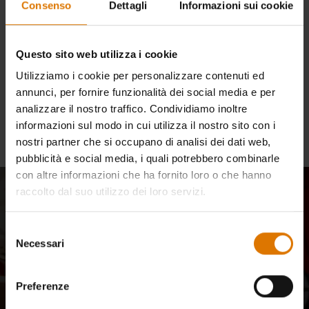
richiesta. Ci scusiamo per
Consenso
Dettagli
Informazioni sui cookie
qualsiasi inconveniente.
Questo sito web utilizza i cookie
Utilizziamo i cookie per personalizzare contenuti ed
annunci, per fornire funzionalità dei social media e per
Continua gli acquisti
analizzare il nostro traffico. Condividiamo inoltre
informazioni sul modo in cui utilizza il nostro sito con i
nostri partner che si occupano di analisi dei dati web,
pubblicità e social media, i quali potrebbero combinarle
con altre informazioni che ha fornito loro o che hanno
raccolto dal suo utilizzo dei loro servizi.
Entra a far parte della nostra
community
Selezione
Necessari
del
Aggiornamenti e-mail della nostra community di maestri del
consenso
barbecue, appassionati di cucina e amanti della cucina all'aperto.
Preferenze
Iscriviti
Indirizzo e-mail