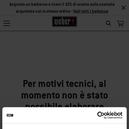
Acquista un barbecue e ricevi il 10% di sconto sulla custodia
acquistata con lo stesso ordine -
Vedi tutti i barbecue
Search
Siamo spiacenti!
Per motivi tecnici, al
momento non è stato
possibile elaborare
correttamente la tua