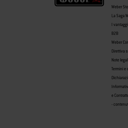
Weber Sto
La Saga 
I vantagg
B2B
Weber Co
Direttiva 
Note legal
Termini e 
Dichiaraz
Informativ
e Contratt
- contenu