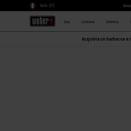
Italia
(IT)
Webe
Scegli paese
Gas
Carbone
Elettrico
Acquista un barbecue e ri
Siamo spiacenti!