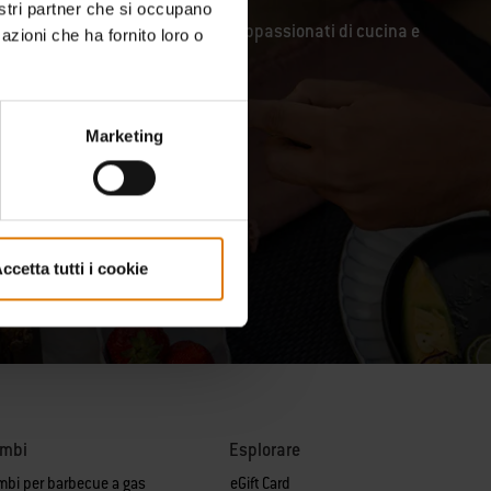
nostri partner che si occupano
unity di maestri del barbecue, appassionati di cucina e
azioni che ha fornito loro o
Marketing
ccetta tutti i cookie
ambi
Esplorare
mbi per barbecue a gas
eGift Card