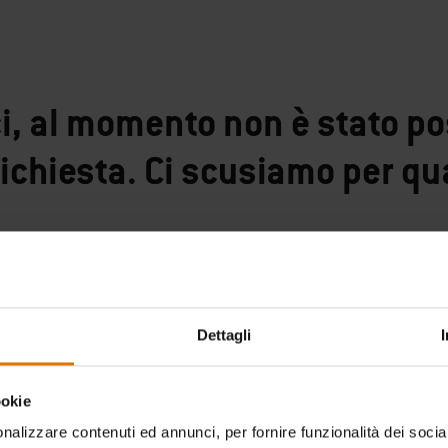
ci, al momento non è stato po
richiesta. Ci scusiamo per qu
Continua gli acquisti
Dettagli
ookie
nalizzare contenuti ed annunci, per fornire funzionalità dei socia