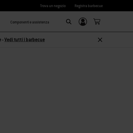
Trova un negozio
Registra barbecue
Componenti e assistenza
Accedi/
Search
Registrati
e -
Vedi tutti i barbecue