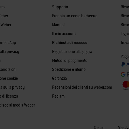
res
Supporto
Rica
Weber
Prenota un corso barbecue
Ricam
i Weber
Manuali
Rica
Il mio account
legn
nnect App
Richiesta di recesso
Trova
sulla privacy
Registrazione alla griglia
Paga
i
Metodi di pagamento
condizioni
Spedizione e ritorno
ione cookie
Garanzia
a sulla privacy
Recensioni dei clienti su weber.com
o di licenza
Reclami
ti social media Weber
Contatti
Direttiv