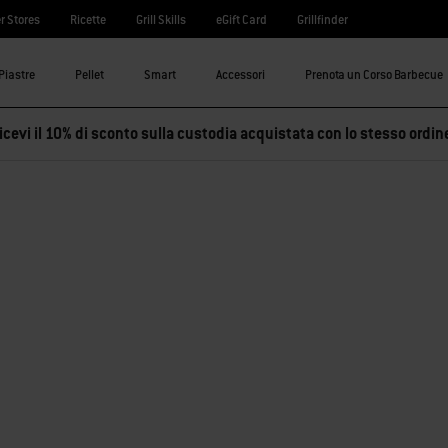
r Stores
Ricette
Grill Skills
eGift Card
Grillfinder
Piastre
Pellet
Smart
Accessori
Prenota un Corso Barbecue
cevi il 10% di sconto sulla custodia acquistata con lo stesso ordin