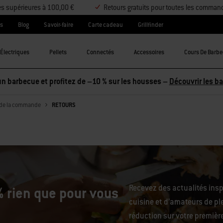
es supérieures à 100,00 €
Retours gratuits pour toutes les comman
es
Blog
Savoir-faire
Carte cadeau
Grillfinder
Électriques
Pellets
Connectés
Accessoires
Cours De Barb
n barbecue et profitez de –10 % sur les housses –
Découvrir les b
 de la commande
RETOURS
Recevez des actualités ins
 rien que pour vous
cuisine et d’amateurs de ple
réduction sur votre premiè