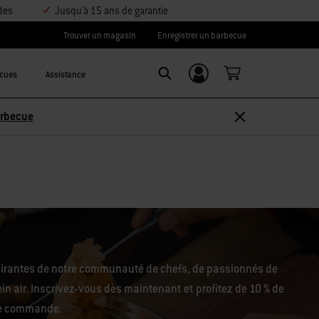
des
Jusqu'à 15 ans de garantie
Trouver un magasin
Enregistrer un barbecue
ecues
Assistance
Se connecter/
Search
S’inscrire
arbecue
pirantes de notre communauté de chefs, de passionnés de
in air. Inscrivez-vous dès maintenant et profitez de 10 % de
re commande.