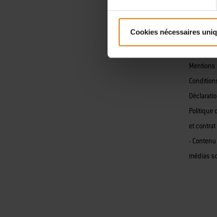
Les avan
Presse
Cookies nécessaires uni
Weber Co
Politique 
Mentions 
Condition
Déclaratio
Politique 
et contrat
- Contenu
médias s