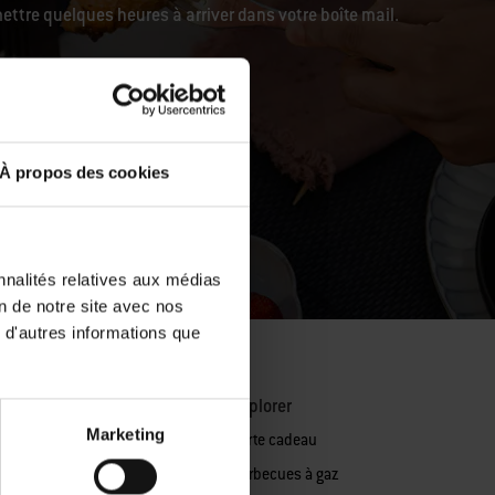
ettre quelques heures à arriver dans votre boîte mail.
À propos des cookies
nnalités relatives aux médias
on de notre site avec nos
 d'autres informations que
es de rechange
Explorer
Marketing
es de rechange pour barbecues
Carte cadeau
z
Barbecues à gaz