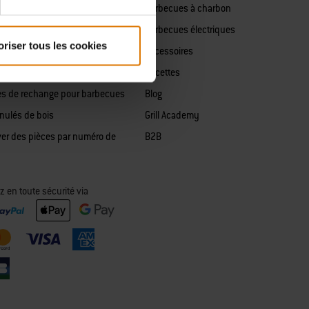
es de rechange pour barbecues
Barbecues à charbon
harbon
Barbecues électriques
oriser tous les cookies
es de rechange pour barbecues
Accessoires
rique
Recettes
es de rechange pour barbecues
Blog
anulés de bois
Grill Academy
ver des pièces par numéro de
B2B
z en toute sécurité via