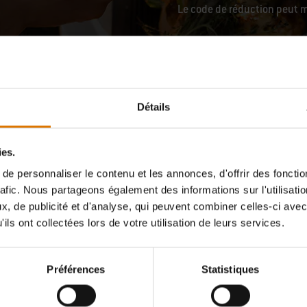
Le code de réduction peut m
Stephen Deutschland GmbH concernant le contenu exclusif tel que des
analyser mon intéraction avec la newsletter à l'ide d'outils de suivi.
Détails
r de la newsletter
ou en utilisant notre
formulaire de contact
. Pour
ies.
e personnaliser le contenu et les annonces, d'offrir des fonctio
rafic. Nous partageons également des informations sur l'utilisati
, de publicité et d'analyse, qui peuvent combiner celles-ci avec
ils ont collectées lors de votre utilisation de leurs services.
rise
Assistance client
Pièc
Préférences
Statistiques
 Weber
Nous contacter
Pièc
er
Vos Services
à ga