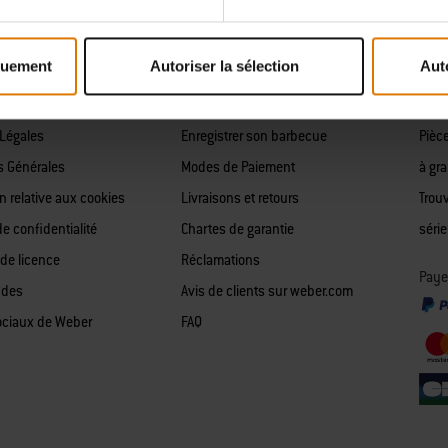
tages Weber
Trouver un magasin
Pièc
Notices et modes d'emploi
au c
quement
Autoriser la sélection
Aut
nnect App
Suivi de commande
Pièc
de confidentialité
Demande de rétractation
élect
Légales
Enregistrer son barbecue
Pièc
s Générales
Modes de Paiement
à gr
n relative aux cookies
Livraisons et retours
Trou
de confidentialité
Chartes de garantie
série
 de licence
Réclamations
Paye
 des
Avis de clients sur weber.com
ociaux de Weber
FAQ