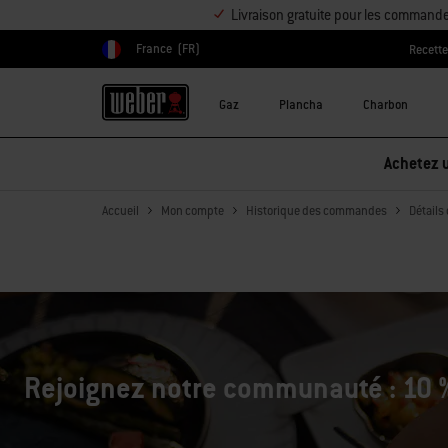
Livraison gratuite pour les command
France
(FR)
Recett
Choisir un pays
Gaz
Plancha
Charbon
Achetez u
Accueil
Mon compte
Historique des commandes
Détails
Rejoignez notre communauté : 10 %