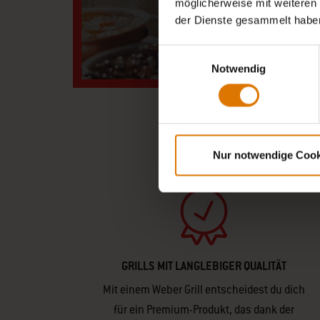
möglicherweise mit weiteren
der Dienste gesammelt habe
Einwilligungsauswahl
Notwendig
Nur notwendige Cook
GRILLS MIT LANGLEBIGER QUALITÄT
Mit einem Weber Grill entscheidest du dich
für ein Premium-Produkt, das dank der