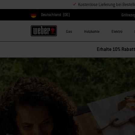
Kostenlose Lieferung bei Bestel
Deutschland
(DE)
Grillreze
Land auswählen
Gas
Holzkohle
Elektro
Erhalte 10% Rabatt