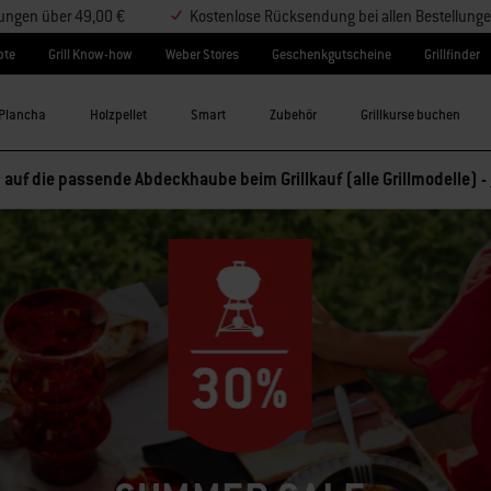
lungen über 49,00 €
Kostenlose Rücksendung bei allen Bestellung
pte
Grill Know-how
Weber Stores
Geschenkgutscheine
Grillfinder
Plancha
Holzpellet
Smart
Zubehör
Grillkurse buchen
 auf die passende Abdeckhaube beim Grillkauf (alle Grillmodelle) -