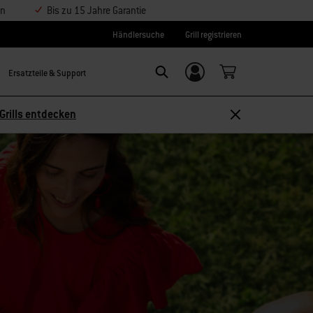
en
Bis zu 15 Jahre Garantie
Händlersuche
Grill registrieren
Ersatzteile & Support
Einloggen/
Search
Weber-ID
Grills entdecken