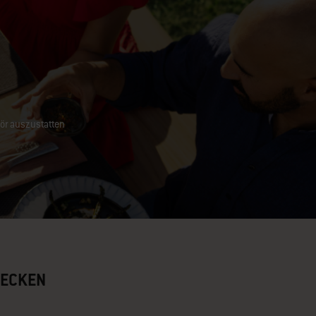
ör auszustatten
DECKEN