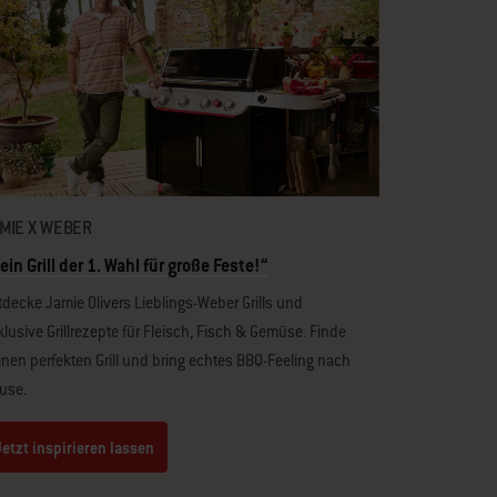
MIE X WEBER
ein Grill der 1. Wahl für große Feste!“
tdecke Jamie Olivers Lieblings-Weber Grills und
klusive Grillrezepte für Fleisch, Fisch & Gemüse. Finde
inen perfekten Grill und bring echtes BBQ-Feeling nach
use.
Jetzt inspirieren lassen