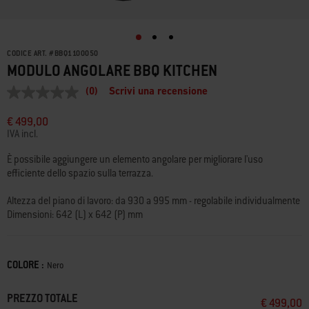
CODICE ART.
#
BBQ1100050
MODULO ANGOLARE BBQ KITCHEN
(0)
Scrivi una recensione
Nessuna
valutazione
Stesso
€ 499,00
link
IVA incl.
alla
pagina.
È possibile aggiungere un elemento angolare per migliorare l'uso
efficiente dello spazio sulla terrazza.
Altezza del piano di lavoro: da 930 a 995 mm - regolabile individualmente
Dimensioni: 642 (L) x 642 (P) mm
COLORE :
Color
Nero
PREZZO TOTALE
€ 499,00