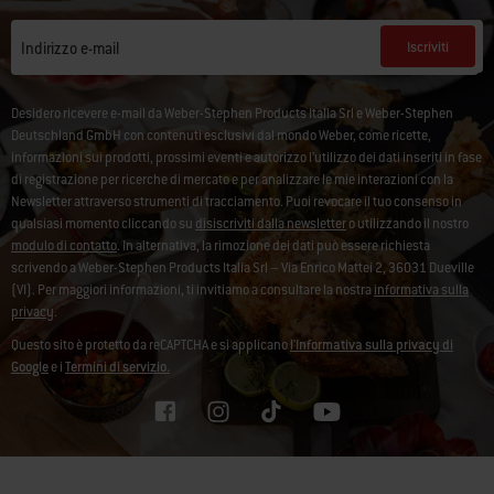
Iscriviti
Indirizzo e-mail
Desidero ricevere e-mail da Weber-Stephen Products Italia Srl e Weber-Stephen
Deutschland GmbH con contenuti esclusivi dal mondo Weber, come ricette,
informazioni sui prodotti, prossimi eventi e autorizzo l’utilizzo dei dati inseriti in fase
di registrazione per ricerche di mercato e per analizzare le mie interazioni con la
Newsletter attraverso strumenti di tracciamento. Puoi revocare il tuo consenso in
qualsiasi momento cliccando su
disiscriviti dalla newsletter
o utilizzando il nostro
modulo di contatto
. In alternativa, la rimozione dei dati può essere richiesta
scrivendo a Weber-Stephen Products Italia Srl – Via Enrico Mattei 2, 36031 Dueville
(VI). Per maggiori informazioni, ti invitiamo a consultare la nostra
informativa sulla
privacy
.
Questo sito è protetto da reCAPTCHA e si applicano
l'Informativa sulla privacy di
Google
e i
Termini di servizio.