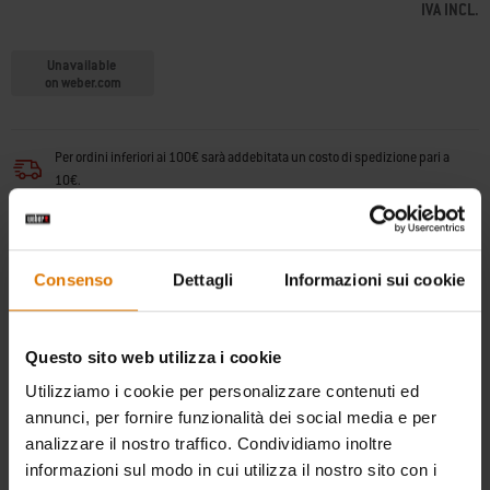
IVA INCL.
Unavailable
on weber.com
Per ordini inferiori ai 100€ sarà addebitata un costo di spedizione pari a
10€.
I colli superiori a 31,5 Kg verranno consegnati in 6-9 giorni lavorativi dalla
presa di contatto con lo spedizioniere (normalmente entro 3 giorni dalla
Consenso
Dettagli
Informazioni sui cookie
ricezione del pagamento). I colli inferiori a 31,5 Kg verranno consegnati in 6-
9 giorni lavorativi. Le consegne vengono effettuate nei giorni feriali.
(
maggiori
informazioni
)
Questo sito web utilizza i cookie
Resi gratuiti
(
maggiori informazioni
)
Utilizziamo i cookie per personalizzare contenuti ed
annunci, per fornire funzionalità dei social media e per
analizzare il nostro traffico. Condividiamo inoltre
Trova un rivenditore
informazioni sul modo in cui utilizza il nostro sito con i