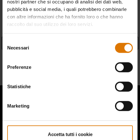
nostri partner che si occupano di analisi dei dati web,
pubblicità e social media, i quali potrebbero combinarle
con altre informazioni che ha fornito loro o che hanno
SPECIFICHE
raccolto dal suo utilizzo dei loro servizi.
Selezione
Vedi specifiche
Necessari
del
consenso
Informazioni sulla garanzia
Preferenze
Informazioni sul produttore
Statistiche
Marketing
Ascolta cosa hanno da dire gli altri
appassionati di barbecue
Accetta tutti i cookie