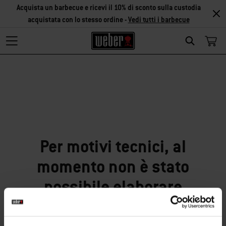
Acquista un barbecue e ricevi il 10% di sconto sulla custodia
acquistata con lo stesso ordine -
Vedi tutti i barbecue
Search
Siamo spiacenti!
Per motivi tecnici, al
momento non è stato
possibile elaborare
correttamente la tua