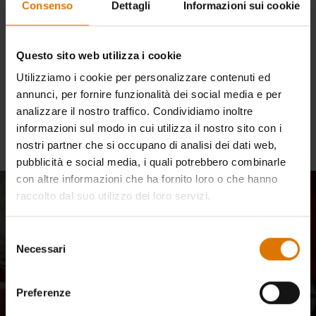
richiesta. Ci scusiamo per
Consenso
Dettagli
Informazioni sui cookie
qualsiasi inconveniente.
Questo sito web utilizza i cookie
Utilizziamo i cookie per personalizzare contenuti ed
annunci, per fornire funzionalità dei social media e per
Continua gli acquisti
analizzare il nostro traffico. Condividiamo inoltre
informazioni sul modo in cui utilizza il nostro sito con i
nostri partner che si occupano di analisi dei dati web,
pubblicità e social media, i quali potrebbero combinarle
con altre informazioni che ha fornito loro o che hanno
raccolto dal suo utilizzo dei loro servizi.
Entra a far parte della nostra
community
Selezione
Necessari
del
Aggiornamenti e-mail della nostra community di maestri del
consenso
barbecue, appassionati di cucina e amanti della cucina all'aperto.
Preferenze
Iscriviti
Indirizzo e-mail