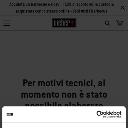
Acquista un barbecue e ricevi il 10% di sconto sulla custodia
acquistata con lo stesso ordine -
Vedi tutti i barbecue
Search
Siamo spiacenti!
Per motivi tecnici, al
momento non è stato
possibile elaborare
correttamente la tua