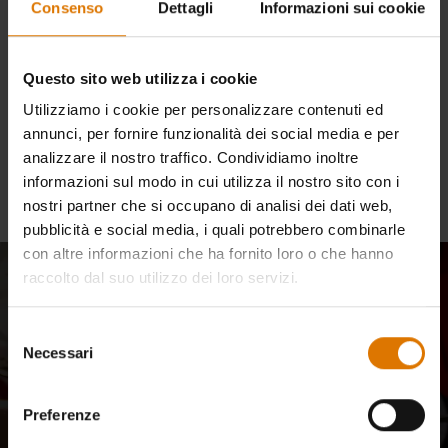
richiesta. Ci scusiamo per
Consenso
Dettagli
Informazioni sui cookie
qualsiasi inconveniente.
Questo sito web utilizza i cookie
Utilizziamo i cookie per personalizzare contenuti ed
annunci, per fornire funzionalità dei social media e per
Continua gli acquisti
analizzare il nostro traffico. Condividiamo inoltre
informazioni sul modo in cui utilizza il nostro sito con i
nostri partner che si occupano di analisi dei dati web,
pubblicità e social media, i quali potrebbero combinarle
con altre informazioni che ha fornito loro o che hanno
raccolto dal suo utilizzo dei loro servizi.
Entra a far parte della nostra
community
Selezione
Necessari
del
Aggiornamenti e-mail della nostra community di maestri del
consenso
barbecue, appassionati di cucina e amanti della cucina all'aperto.
Preferenze
Iscriviti
Indirizzo e-mail