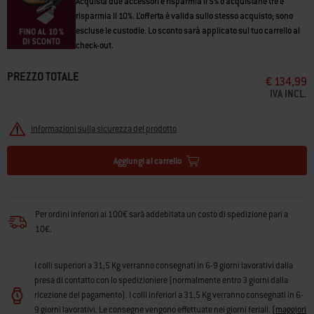
Acquista due accessori e risparmia il 5% o acquistane tre e
risparmia il 10%. L’offerta è valida sullo stesso acquisto; sono
escluse le custodie. Lo sconto sarà applicato sul tuo carrello al
check-out.
PREZZO TOTALE
€ 134,99
IVA INCL.
Informazioni sulla sicurezza del prodotto
Aggiungi al carrello
Per ordini inferiori ai 100€ sarà addebitata un costo di spedizione pari a
10€.
I colli superiori a 31,5 Kg verranno consegnati in 6-9 giorni lavorativi dalla
presa di contatto con lo spedizioniere (normalmente entro 3 giorni dalla
ricezione del pagamento). I colli inferiori a 31,5 Kg verranno consegnati in 6-
9 giorni lavorativi. Le consegne vengono effettuate nei giorni feriali.
(
maggiori