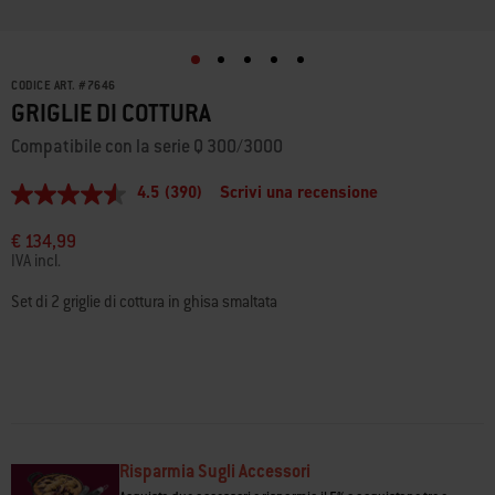
CODICE ART.
#
7646
GRIGLIE DI COTTURA
Compatibile con la serie Q 300/3000
4.5
(390)
Scrivi una recensione
4.5
stelle
su
€ 134,99
5
IVA incl.
,
valore
Set di 2 griglie di cottura in ghisa smaltata
di
valutazione
medio.
Read
390
Reviews.
Stesso
link
alla
pagina.
Risparmia Sugli Accessori