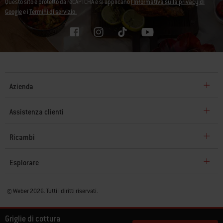
Questo sito è protetto da reCAPTCHA e si applicano
l'Informativa sulla privacy di
Google
e i
Termini di servizio.
Azienda
Assistenza clienti
Ricambi
Esplorare
© Weber 2026. Tutti i diritti riservati.
Griglie di cottura