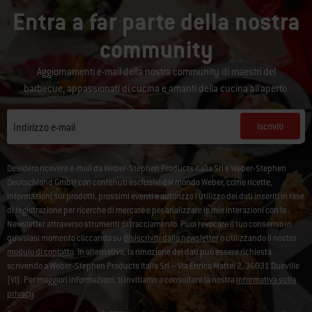
Entra a far parte della nostra
community
Aggiornamenti e-mail della nostra community di maestri del
barbecue, appassionati di cucina e amanti della cucina all'aperto.
Iscriviti
Indirizzo e-mail
Desidero ricevere e-mail da Weber-Stephen Products Italia Srl e Weber-Stephen
Deutschland GmbH con contenuti esclusivi dal mondo Weber, come ricette,
informazioni sui prodotti, prossimi eventi e autorizzo l’utilizzo dei dati inseriti in fase
di registrazione per ricerche di mercato e per analizzare le mie interazioni con la
Newsletter attraverso strumenti di tracciamento. Puoi revocare il tuo consenso in
qualsiasi momento cliccando su
disiscriviti dalla newsletter
o utilizzando il nostro
modulo di contatto
. In alternativa, la rimozione dei dati può essere richiesta
scrivendo a Weber-Stephen Products Italia Srl – Via Enrico Mattei 2, 36031 Dueville
(VI). Per maggiori informazioni, ti invitiamo a consultare la nostra
informativa sulla
privacy
.