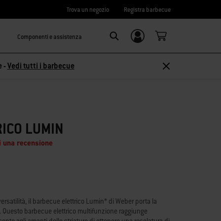
Trova un negozio
Registra barbecue
Componenti e assistenza
Accedi/
Search
Registrati
e -
Vedi tutti i barbecue
ICO LUMIN
i una recensione
versatilità, il barbecue elettrico Lumin* di Weber porta la
lli. Questo barbecue elettrico multifunzione raggiunge