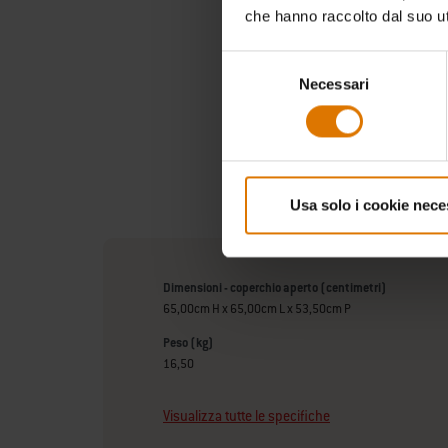
che hanno raccolto dal suo uti
Selezione
Necessari
del
consenso
Usa solo i cookie nece
Dimensioni - coperchio aperto (centimetri)
65,00cm H x 65,00cm L x 53,50cm P
Peso (kg)
16,50
Visualizza tutte le specifiche