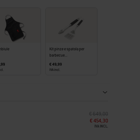
mbiule
Kit pinze e spatola per
barbecue...
,99
€ 49,99
cl.
IVA incl.
ecommendations. Please use left and arrows to navigate.
PREZZO RIDOTTO DA
A
€ 649,00
€ 454,30
IVA INCL.