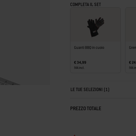
COMPLETA IL SET
Guanti BBQ in cuoio
Gre
€ 34,99
€ 24
IVA incl.
IVA in
Carousel containing list of product r
LE TUE SELEZIONI (1)
PREZZO TOTALE