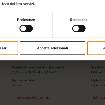
lizzo dei loro servizi.
Preferenze
Statistiche
ssari
Accetta selezionati
A
Dimensioni - coperchio chiuso (centimetri)
Area di cot
30,50cm H x 66,00cm L x 48,50cm P
1562 cm2
Tipo combustibile
Griglie di c
Elettrico
Griglie di c
Informazioni sulla garanzia
Informaz