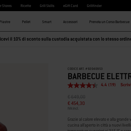
r Stores
Ricette
Grill Skills
eGift Card
Grillfinder
Piastre
Pellet
Smart
Accessori
Prenota un Corso Barbecue
cevi il 10% di sconto sulla custodia acquistata con lo stesso ordin
CODICE ART.
#
92040953
BARBECUE ELETTR
4.4
(19)
Scriv
4.4
stelle
Prezzo ridotto da
a
€ 649,00
su
5
€ 454,30
,
IVA incl.
valore
di
Grazie al calore elevato e alla grande 
valutazione
medio.
cucina all'aperto in città a nuovi live
Read