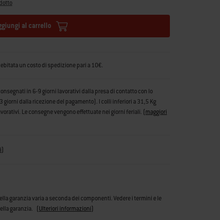
dotto
ggiungi al carrello
debitata un costo di spedizione pari a 10€.
consegnati in 6-9 giorni lavorativi dalla presa di contatto con lo
iorni dalla ricezione del pagamento). I colli inferiori a 31,5 Kg
vorativi. Le consegne vengono effettuate nei giorni feriali.
(
maggiori
i
)
ella garanzia varia a seconda dei componenti. Vedere i termini e le
ella garanzia.
(
Ulteriori informazioni
)