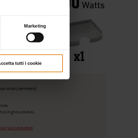
Marketing
ccetta tutti i cookie
tura totale (centimetri)
ottura
ottura in ghisa smaltata
ioni sul produttore