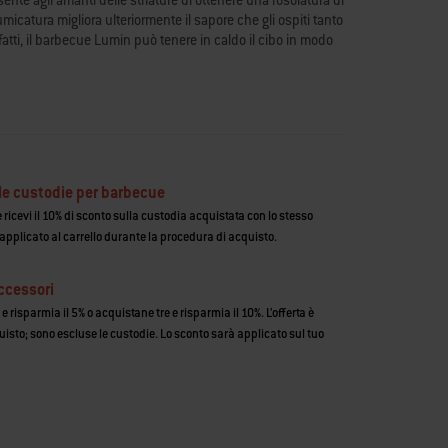
ente agli amanti delle striature di ottenere una rosolatura di
fumicatura migliora ulteriormente il sapore che gli ospiti tanto
atti, il barbecue Lumin può tenere in caldo il cibo in modo
tornare per servirsi nuovamente). Moderno e pratico, il nuovo
ogettato sia per soddisfare i tuoi gusti che per adattarsi al
archio registrato di Weber-Stephen Products LLC ed è un
i Stati Uniti e in altri paesi.
ate, superiori ai 315 °C
bolle con diverse impostazioni di cottura
le custodie per barbecue
i ospiti possano servirsi da soli
ricevi il 10% di sconto sulla custodia acquistata con lo stesso
do il cibo mentre il barbecue si preriscalda
 applicato al carrello durante la procedura di acquisto.
compatto e salvaspazio
ccessori
 risparmia il 5% o acquistane tre e risparmia il 10%. L’offerta è
uisto; sono escluse le custodie. Lo sconto sarà applicato sul tuo