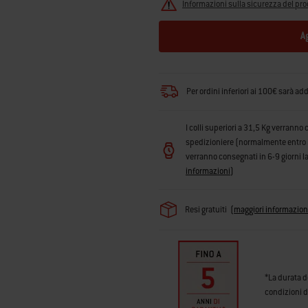
Informazioni sulla sicurezza del pro
A
Per ordini inferiori ai 100€ sarà ad
I colli superiori a 31,5 Kg verranno 
spedizioniere (normalmente entro 3 g
verranno consegnati in 6-9 giorni la
informazioni
)
Resi gratuiti
(
maggiori informazion
*La durata d
condizioni d