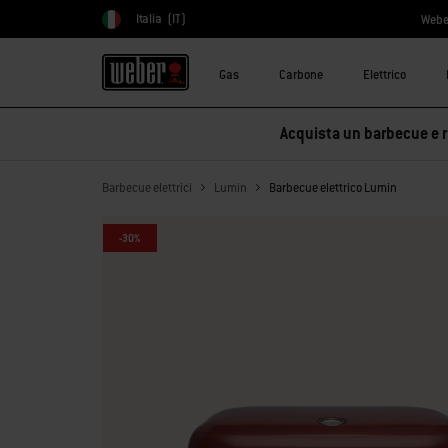
Italia
(IT)
Webe
Scegli paese
Gas
Carbone
Elettrico
Acquista un barbecue e ri
Barbecue elettrici
Lumin
Barbecue elettrico Lumin
-30%