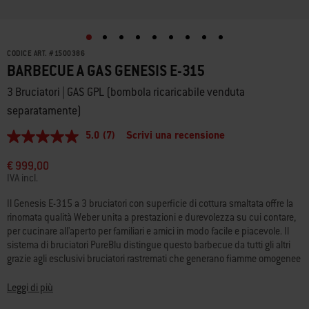
CODICE ART.
#
1500386
BARBECUE A GAS GENESIS E-315
3 Bruciatori | GAS GPL (bombola ricaricabile venduta
separatamente)
5.0
(7)
Scrivi una recensione
5.0
stelle
su
€ 999,00
5
IVA incl.
,
valore
Il Genesis E-315 a 3 bruciatori con superficie di cottura smaltata offre la
di
rinomata qualità Weber unita a prestazioni e durevolezza su cui contare,
valutazione
medio.
per cucinare all'aperto per familiari e amici in modo facile e piacevole. Il
Read
sistema di bruciatori PureBlu distingue questo barbecue da tutti gli altri
7
grazie agli esclusivi bruciatori rastremati che generano fiamme omogenee
Reviews.
e un calore uniforme su tutta la superficie di cottura. Le fiamme sono
Stesso
link
dirette sopra gli orifizi di fuoriuscita del gas rialzati, mentre i residui di cibo
Leggi di più
alla
cadono al di sotto, riducendo al minimo eventuali intasamenti e
pagina.