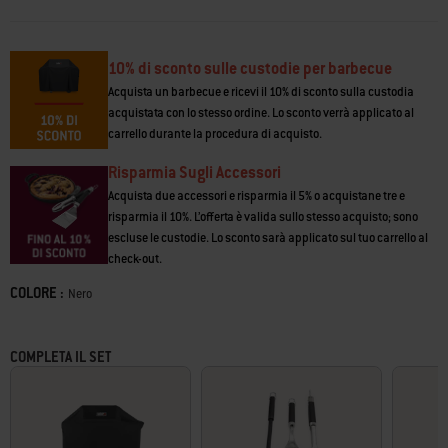
garantendo sempre l'accensione del barbecue.
•
I bruciatori PureBlu
distribuiscono uniformemente il calore su tutta la
griglia
10% di sconto sulle custodie per barbecue
•
Le griglie di cottura in ghisa smaltata
trattengono il calore per la
Acquista un barbecue e ricevi il 10% di sconto sulla custodia
rosolatura
acquistata con lo stesso ordine. Lo sconto verrà applicato al
• Le barre
Flavorizer
vaporizzano i succhi, esaltando l'aroma di grigliato
carrello durante la procedura di acquisto.
•
Sistema di gestione del grasso
con scivolo per il grasso estraibile
• Le griglie di cottura
WEBER CRAFTED
permettono di ampliare le tecniche
Risparmia Sugli Accessori
di cottura
Acquista due accessori e risparmia il 5% o acquistane tre e
risparmia il 10%. L’offerta è valida sullo stesso acquisto; sono
escluse le custodie. Lo sconto sarà applicato sul tuo carrello al
check-out.
COLORE :
Color
Nero
COMPLETA IL SET