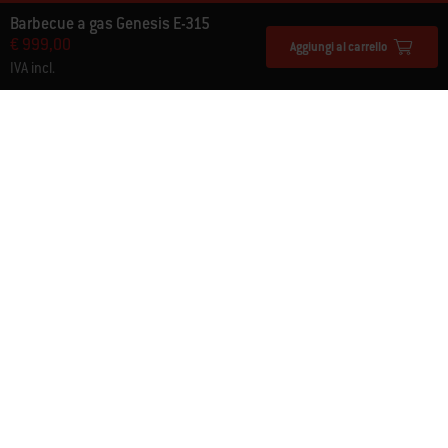
Barbecue a gas Genesis E-315
€ 999,00
Aggiungi al carrello
IVA incl.