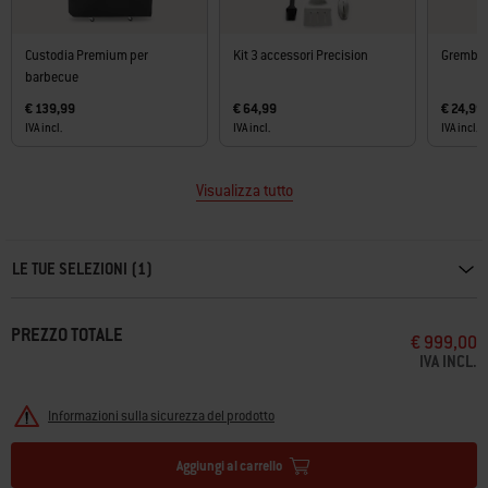
Custodia Premium per
Kit 3 accessori Precision
Grembiu
barbecue
€ 139,99
€ 64,99
€ 24,99
IVA incl.
IVA incl.
IVA incl.
Visualizza tutto
Carousel containing list of product recommendations. Please use left and ar
LE TUE SELEZIONI (1)
PREZZO TOTALE
€ 999,00
IVA INCL.
Informazioni sulla sicurezza del prodotto
Aggiungi al carrello