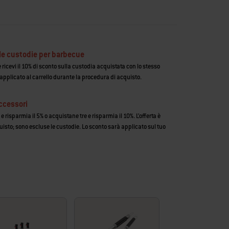
le custodie per barbecue
ricevi il 10% di sconto sulla custodia acquistata con lo stesso
 applicato al carrello durante la procedura di acquisto.
ccessori
 risparmia il 5% o acquistane tre e risparmia il 10%. L’offerta è
uisto; sono escluse le custodie. Lo sconto sarà applicato sul tuo