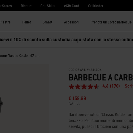
r Stores
Ricette
Grill Skills
eGift Card
Grillfinder
Piastre
Pellet
Smart
Accessori
Prenota un Corso Barbecue
cevi il 10% di sconto sulla custodia acquistata con lo stesso ordin
one Classic Kettle - 47 cm
CODICE ART.
#
1241304
BARBECUE A CARB
4.6
(170)
Scri
4.6
stelle
€ 159,99
su
5
IVA incl.
,
valore
Dai il benvenuto all'Classic Kettle - u
di
terrazzo. Per i tuoi momenti memorabil
valutazione
servita, pulisci il braciere con una p
medio.
Read