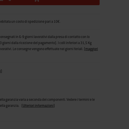
debitata un costo di spedizione pari a 10€.
consegnati in 6-9 giorni lavorativi dalla presa di contatto con lo
iorni dalla ricezione del pagamento). I colli inferiori a 31,5 Kg
vorativi. Le consegne vengono effettuate nei giorni feriali.
(
maggiori
i
)
ella garanzia varia a seconda dei componenti. Vedere i termini e le
ella garanzia.
(
Ulteriori informazioni
)