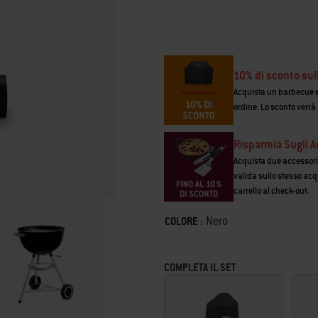
170
Reviews.
Stesso
link
alla
pagina.
10% di sconto sul
Acquista un barbecue e 
ordine. Lo sconto verrà
Risparmia Sugli A
Acquista due accessori e
valida sullo stesso acq
carrello al check-out.
Color
Nero
COLORE :
COMPLETA IL SET