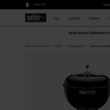
Italia
(IT)
Webe
Scegli paese
Gas
Carbone
Elettrico
Acquista un barbecue e ri
Barbecue a carbone
Kettle
Original Kettle
Barbecue a carb