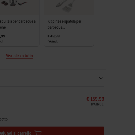
di pulizia per barbecue a
Kit pinze e spatola per
bone
barbecue...
,99
€ 49,99
cl.
IVA incl.
Visualizza tutto
ecommendations. Please use left and arrows to navigate.
€ 159,99
IVA INCL.
dotto
ggiungi al carrello