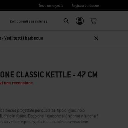
Trova un negozio
Registra barbecue
Componenti e assistenza
Accedi/
Search
Registrati
e -
Vedi tutti i barbecue
ONE CLASSIC KETTLE - 47 CM
vi una recensione
n barbecue progettato per qualsiasi tipo di giardino o
i, ora e in futuro. Dopo che il carbone si è spento e la cena è
assata veloce, e prosegui la tua amabile conversazione.