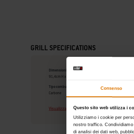
GRILL SPECIFICATIONS
Dimensioni - coperchio chiuso (centimetri)
91,4cm H x 47cm L x 58,4cm P
Tipo combustibile
Consenso
Carbone
Questo sito web utilizza i c
Visualizza tutte le specifiche
Utilizziamo i cookie per perso
nostro traffico. Condividiamo 
di analisi dei dati web, pubbl