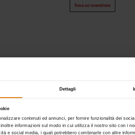
Trova un rivenditore
Diametro (centimetri)
Peso (kg)
47
9,53
Maniglie in nylon rinforzato con fibre di vetro
Griglie di c
Dettagli
2
Griglia di c
ookie
Informazioni sulla garanzia
Informaz
nalizzare contenuti ed annunci, per fornire funzionalità dei socia
inoltre informazioni sul modo in cui utilizza il nostro sito con i 
icità e social media, i quali potrebbero combinarle con altre inform