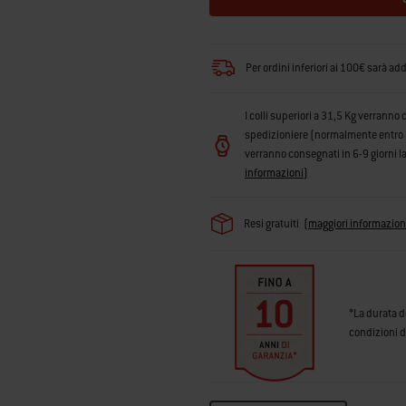
Per ordini inferiori ai 100€ sarà ad
I colli superiori a 31,5 Kg verranno 
spedizioniere (normalmente entro 3 g
verranno consegnati in 6-9 giorni la
informazioni
)
Resi gratuiti
(
maggiori informazion
*La durata d
condizioni d