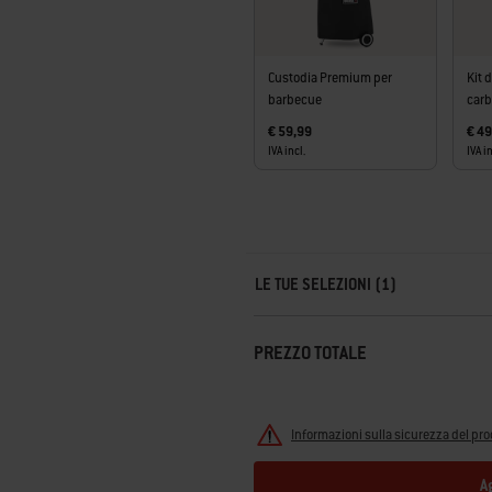
Custodia Premium per
Kit 
barbecue
car
€ 59,99
€ 49
IVA incl.
IVA in
Carousel containing list of product r
LE TUE SELEZIONI (1)
PREZZO TOTALE
Informazioni sulla sicurezza del pro
A