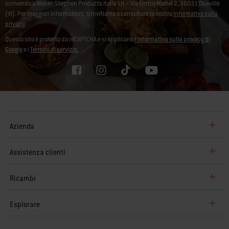
scrivendo a Weber-Stephen Products Italia Srl – Via Enrico Mattei 2, 36031 Dueville
(VI). Per maggiori informazioni, ti invitiamo a consultare la nostra
informativa sulla
privacy
.
Questo sito è protetto da reCAPTCHA e si applicano
l'Informativa sulla privacy di
Google
e i
Termini di servizio.
Azienda
Assistenza clienti
Ricambi
Esplorare