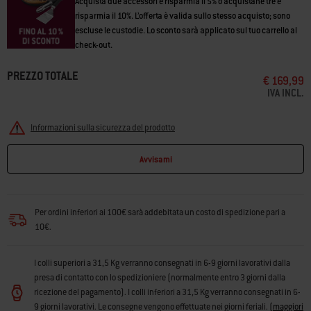
Acquista due accessori e risparmia il 5% o acquistane tre e
risparmia il 10%. L’offerta è valida sullo stesso acquisto; sono
escluse le custodie. Lo sconto sarà applicato sul tuo carrello al
check-out.
PREZZO TOTALE
€ 169,99
IVA INCL.
Informazioni sulla sicurezza del prodotto
Avvisami
Per ordini inferiori ai 100€ sarà addebitata un costo di spedizione pari a
10€.
I colli superiori a 31,5 Kg verranno consegnati in 6-9 giorni lavorativi dalla
presa di contatto con lo spedizioniere (normalmente entro 3 giorni dalla
ricezione del pagamento). I colli inferiori a 31,5 Kg verranno consegnati in 6-
9 giorni lavorativi. Le consegne vengono effettuate nei giorni feriali.
(
maggiori