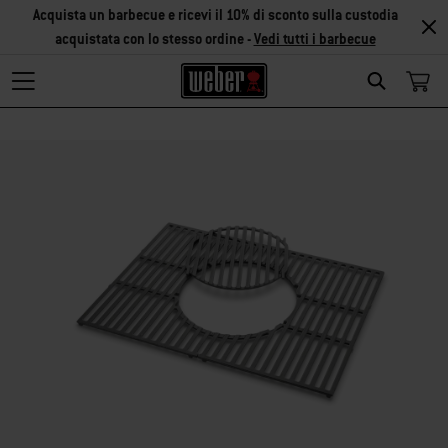
Acquista un barbecue e ricevi il 10% di sconto sulla custodia
acquistata con lo stesso ordine -
Vedi tutti i barbecue
Search