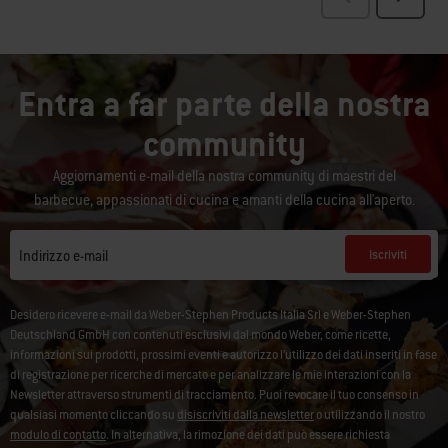
Entra a far parte della nostra
community
Aggiornamenti e-mail della nostra community di maestri del
barbecue, appassionati di cucina e amanti della cucina all'aperto.
Iscriviti
Indirizzo e-mail
Desidero ricevere e-mail da Weber-Stephen Products Italia Srl e Weber-Stephen
Deutschland GmbH con contenuti esclusivi dal mondo Weber, come ricette,
informazioni sui prodotti, prossimi eventi e autorizzo l’utilizzo dei dati inseriti in fase
di registrazione per ricerche di mercato e per analizzare le mie interazioni con la
Newsletter attraverso strumenti di tracciamento. Puoi revocare il tuo consenso in
qualsiasi momento cliccando su
disiscriviti dalla newsletter
o utilizzando il nostro
modulo di contatto
. In alternativa, la rimozione dei dati può essere richiesta