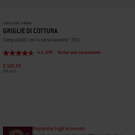
CODICE ART.
#
8848
GRIGLIE DI COTTURA
Compatibili con la serie Genesis® 300
4.6
(29)
Scrivi una recensione
4.6
stelle
su
€ 169,99
5
IVA incl.
,
valore
di
valutazione
medio.
Read
29
Reviews.
Stesso
link
alla
pagina.
Risparmia Sugli Accessori