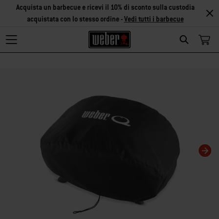
Acquista un barbecue e ricevi il 10% di sconto sulla custodia
acquistata con lo stesso ordine -
Vedi tutti i barbecue
Search
Modificando questa slide del carosello verrà modificata anche la slide corris