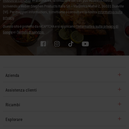
modulo di contatto
. In alternativa, la rimozione dei dati può essere richiesta
scrivendo a Weber-Stephen Products Italia Srl – Via Enrico Mattei 2, 36031 Dueville
(VI). Per maggiori informazioni, ti invitiamo a consultare la nostra
informativa sulla
privacy
.
Questo sito è protetto da reCAPTCHA e si applicano
l'Informativa sulla privacy di
Google
e i
Termini di servizio.
Azienda
Assistenza clienti
Ricambi
Esplorare