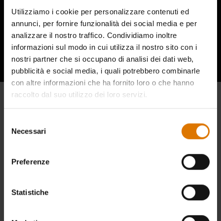
Utilizziamo i cookie per personalizzare contenuti ed
annunci, per fornire funzionalità dei social media e per
Ascolta cosa hanno da dire gli altri
analizzare il nostro traffico. Condividiamo inoltre
informazioni sul modo in cui utilizza il nostro sito con i
appassionati di barbecue
nostri partner che si occupano di analisi dei dati web,
pubblicità e social media, i quali potrebbero combinarle
con altre informazioni che ha fornito loro o che hanno
raccolto dal suo utilizzo dei loro servizi.
Selezione
Necessari
del
consenso
Preferenze
Statistiche