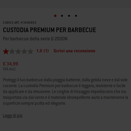
CODICE ART.
#
3400852
CUSTODIA PREMIUM PER BARBECUE
Per barbecue della serie Q 2000N
1.0
(1)
Scrivi una recensione
1.0
stelle
su
€ 34,99
5
IVA incl.
,
valore
Proteggi il tuo barbecue dalla pioggia battente, dalla gelida neve e dal sole
di
cocente. La custodia Premium per barbecue è leggera, resistente e facile
valutazione
medio.
da applicare e da rimuovere. Le cinghie di fissaggio impediscono che sia
Read
trasportata via dal vento e il materiale idrorepellente aiuta a mantenerne la
a
superficie sempre pulita ed elegante.
Review.
Stesso
link
Leggi di più
alla
pagina.