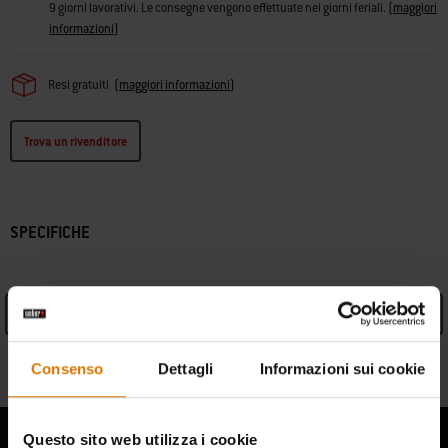
9 giorni lavorativi. Le consegne vengono effettuate nei giorni feriali.
(
maggiori
informazioni
)
Resi gratuiti
(
maggiori informazioni
)
Trova un rivenditore
SPECIFICHE
Vedi specifiche
Informazioni sul produttore
Consenso
Dettagli
Informazioni sui cookie
Questo sito web utilizza i cookie