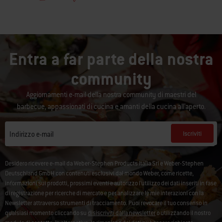
Entra a far parte della nostra
community
Aggiornamenti e-mail della nostra community di maestri del
barbecue, appassionati di cucina e amanti della cucina all'aperto.
Iscriviti
Indirizzo e-mail
Desidero ricevere e-mail da Weber-Stephen Products Italia Srl e Weber-Stephen
Deutschland GmbH con contenuti esclusivi dal mondo Weber, come ricette,
informazioni sui prodotti, prossimi eventi e autorizzo l’utilizzo dei dati inseriti in fase
di registrazione per ricerche di mercato e per analizzare le mie interazioni con la
Newsletter attraverso strumenti di tracciamento. Puoi revocare il tuo consenso in
qualsiasi momento cliccando su
disiscriviti dalla newsletter
o utilizzando il nostro