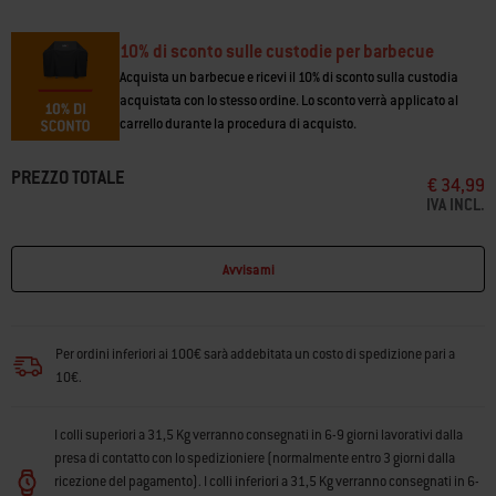
10% di sconto sulle custodie per barbecue
Acquista un barbecue e ricevi il 10% di sconto sulla custodia
acquistata con lo stesso ordine. Lo sconto verrà applicato al
carrello durante la procedura di acquisto.
PREZZO TOTALE
€ 34,99
IVA INCL.
Avvisami
Per ordini inferiori ai 100€ sarà addebitata un costo di spedizione pari a
10€.
I colli superiori a 31,5 Kg verranno consegnati in 6-9 giorni lavorativi dalla
presa di contatto con lo spedizioniere (normalmente entro 3 giorni dalla
ricezione del pagamento). I colli inferiori a 31,5 Kg verranno consegnati in 6-