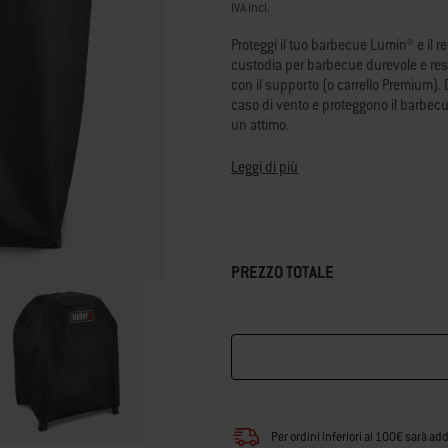
link
IVA incl.
alla
pagina.
Proteggi il tuo barbecue Lumin® e il r
custodia per barbecue durevole e resi
con il supporto (o carrello Premium).
caso di vento e proteggono il barbecue 
un attimo.
• Compatibile con tutti i barbecue el
Leggi di più
• Materiale resistente alle intemperie
• Si fissa con due cinghie di fissaggi
• Realizzata in modo sostenibile con ma
• Facile da applicare e rimuovere graz
PREZZO TOTALE
Per ordini inferiori ai 100€ sarà ad