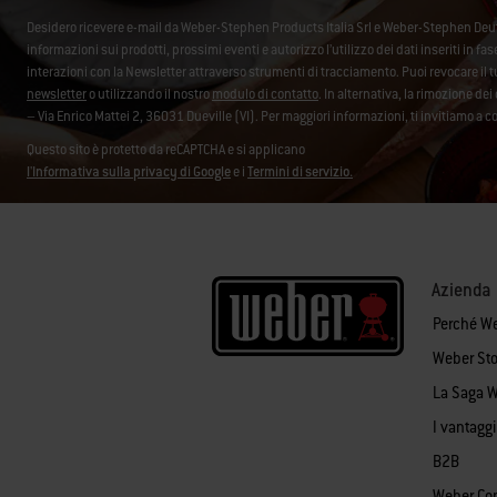
Desidero ricevere e-mail da Weber-Stephen Products Italia Srl e Weber-Stephen De
informazioni sui prodotti, prossimi eventi e autorizzo l’utilizzo dei dati inseriti in fa
interazioni con la Newsletter attraverso strumenti di tracciamento. Puoi revocare i
newsletter
o utilizzando il nostro
modulo di contatto
. In alternativa, la rimozione d
– Via Enrico Mattei 2, 36031 Dueville (VI). Per maggiori informazioni, ti invitiamo a c
Questo sito è protetto da reCAPTCHA e si applicano
l'Informativa sulla privacy di Google
e i
Termini di servizio.
Azienda
Perché W
Weber Sto
La Saga 
I vantagg
B2B
Weber Co