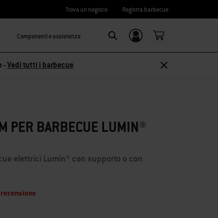
Trova un negozio
Registra barbecue
Componenti e assistenza
Accedi/
Search
Registrati
e -
Vedi tutti i barbecue
M PER BARBECUE LUMIN®
ecue elettrici Lumin® con supporto o con
 recensione