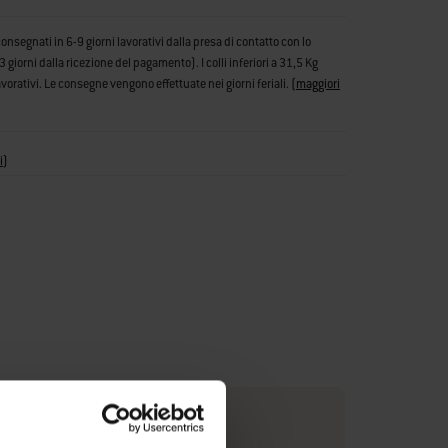
consegnati in 6-9 giorni lavorativi dalla presa di contatto con lo
iorni dalla ricezione del pagamento). I colli inferiori a 31,5 Kg
vorativi. Le consegne vengono effettuate nei giorni feriali.
(
maggiori
i
)
e con