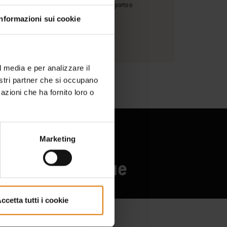
con tutti i barbecue elettrici Lumin® con supporto o
o Premium (2026+)
Informazioni sui cookie
ioni sul produttore
l media e per analizzare il
nostri partner che si occupano
azioni che ha fornito loro o
Marketing
onati di barbecue
ccetta tutti i cookie