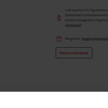
I colli superiori a 31,5 Kg verranno 
spedizioniere (normalmente entro 3 g
verranno consegnati in 6-9 giorni la
informazioni
)
Resi gratuiti
(
maggiori informazion
Trova un rivenditore
Dimensioni imballo
Compatibil