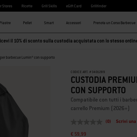
r Stores
Ricette
Grill Skills
eGift Card
Grillfinder
Piastre
Pellet
Smart
Accessori
Prenota un Corso Barbecue
cevi il 10% di sconto sulla custodia acquistata con lo stesso ordin
per barbecue Lumin® con supporto
CODICE ART.
#
3401289
CUSTODIA PREMIU
CON SUPPORTO
Compatibile con tutti i barb
carrello Premium (2026+)
(0)
Scrivi una
Nessuna
valutazione
€ 59,99
Stesso