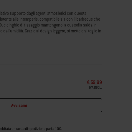
elativo supporto dagli agenti atmosferici con questa
stente alle intemperie, compatibile sia con il barbecue che
 Due cinghie di fissaggio mantengono la custodia salda in
dall'umidità. Grazie al design leggero, si mette e si toglie in
ettrici Lumin® con supporto o con carrello Premium (2026+)
 che non sbiadisce grazie al tessuto anti-UV
o collegate al supporto
teriali riciclati
ie al design leggero
€ 59,99
IVA INCL.
Avvisami
debitata un costo di spedizione pari a 10€.