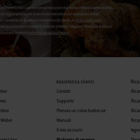
utschland GmbH con contenuti esclusivi dal mondo Weber, come ricette,
se di registrazione per ricerche di mercato e per analizzare le mie
l tuo consenso in qualsiasi momento cliccando su
disiscriviti dalla
ei dati può essere richiesta scrivendo a Weber-Stephen Products Italia Srl
onsultare la nostra
informativa sulla privacy
.
Assistenza clienti
Ric
eber
Contatti
Rica
res
Supporto
Rica
Weber
Prenota un corso barbecue
Ricam
i Weber
Manuali
Rica
Il mio account
legn
nnect App
Richiesta di recesso
Trova