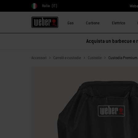
Italia
(IT)
Webe
Scegli paese
Gas
Carbone
Elettrico
Acquista un barbecue e ri
Accessori
Carrelli e custodie
Custodie
Custodia Premium 