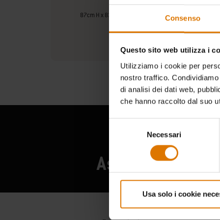
87cm H x 83cm L x 50cm P
Consenso
Questo sito web utilizza i c
Utilizziamo i cookie per perso
nostro traffico. Condividiamo 
di analisi dei dati web, pubbl
che hanno raccolto dal suo uti
Selezione
Necessari
del
consenso
Ascolta cosa han
Usa solo i cookie nece