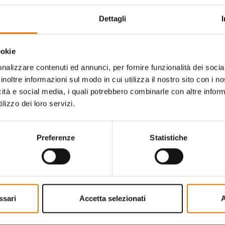
Compatibile 
20,5cm H x 15cm L x 5,1cm P
con carrell
Dettagli
Informaz
ookie
nalizzare contenuti ed annunci, per fornire funzionalità dei socia
inoltre informazioni sul modo in cui utilizza il nostro sito con i 
icità e social media, i quali potrebbero combinarle con altre inform
lizzo dei loro servizi.
Preferenze
Statistiche
no da dire gli altri appassi
ssari
Accetta selezionati
A