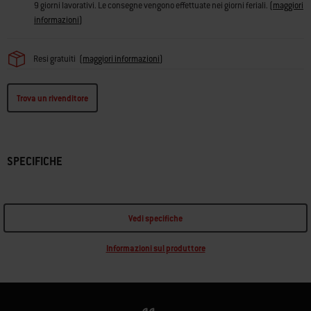
9 giorni lavorativi. Le consegne vengono effettuate nei giorni feriali.
(
maggiori
informazioni
)
Resi gratuiti
(
maggiori informazioni
)
Trova un rivenditore
SPECIFICHE
Vedi specifiche
Informazioni sul produttore