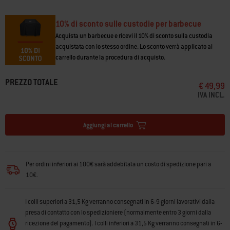
• Compatibile con il barbecue a gas Weber Traveler® Compact
• Le cinghie di fissaggio mantengono la custodia in posizione una volta
montata
10% di sconto sulle custodie per barbecue
Acquista un barbecue e ricevi il 10% di sconto sulla custodia
acquistata con lo stesso ordine. Lo sconto verrà applicato al
carrello durante la procedura di acquisto.
PREZZO TOTALE
€ 49,99
IVA INCL.
Aggiungi al carrello
Per ordini inferiori ai 100€ sarà addebitata un costo di spedizione pari a
10€.
I colli superiori a 31,5 Kg verranno consegnati in 6-9 giorni lavorativi dalla
presa di contatto con lo spedizioniere (normalmente entro 3 giorni dalla
ricezione del pagamento). I colli inferiori a 31,5 Kg verranno consegnati in 6-