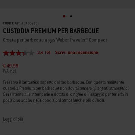
CODICE ART.
#
3400280
CUSTODIA PREMIUM PER BARBECUE
Creata per barbecue a gas Weber Traveler® Compact
3.4
(5)
Scrivi una recensione
3.4
stelle
su
€ 49,99
5
IVA incl.
,
valore
Preserva il fantastico aspetto del tuo barbecue. Con questa resistente
di
custodia Premium per barbecue non dovrai temere gli agenti atmosferici.
valutazione
medio.
È resistente alle intemperie e dotata di cinghie di fissaggio per tenerla in
Read
posizione anche nelle condizioni atmosferiche più difficili.
5
Reviews.
• Il tessuto resistente alle intemperie protegge il barbecue dalla pioggia e
Stesso
link
dalla neve
Leggi di più
alla
• Realizzata in materiale resistente
pagina.
• Il design leggero facilita il montaggio e la rimozione