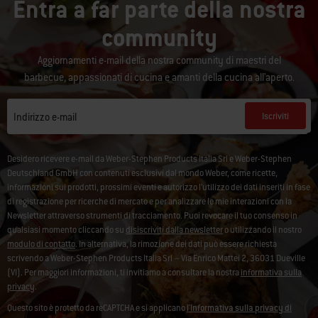
Entra a far parte della nostra
community
Aggiornamenti e-mail della nostra community di maestri del
barbecue, appassionati di cucina e amanti della cucina all'aperto.
Iscriviti
Indirizzo e-mail
Desidero ricevere e-mail da Weber-Stephen Products Italia Srl e Weber-Stephen
Deutschland GmbH con contenuti esclusivi dal mondo Weber, come ricette,
informazioni sui prodotti, prossimi eventi e autorizzo l’utilizzo dei dati inseriti in fase
di registrazione per ricerche di mercato e per analizzare le mie interazioni con la
Newsletter attraverso strumenti di tracciamento. Puoi revocare il tuo consenso in
qualsiasi momento cliccando su
disiscriviti dalla newsletter
o utilizzando il nostro
modulo di contatto
. In alternativa, la rimozione dei dati può essere richiesta
scrivendo a Weber-Stephen Products Italia Srl – Via Enrico Mattei 2, 36031 Dueville
(VI). Per maggiori informazioni, ti invitiamo a consultare la nostra
informativa sulla
privacy
.
Questo sito è protetto da reCAPTCHA e si applicano
l'Informativa sulla privacy di