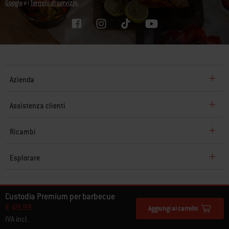
Google
e i
Termini di servizio.
Azienda
Assistenza clienti
Ricambi
Esplorare
© Weber 2026. Tutti i diritti riservati.
Custodia Premium per barbecue
€ 49,99
Aggiungi al carrello
IVA incl.