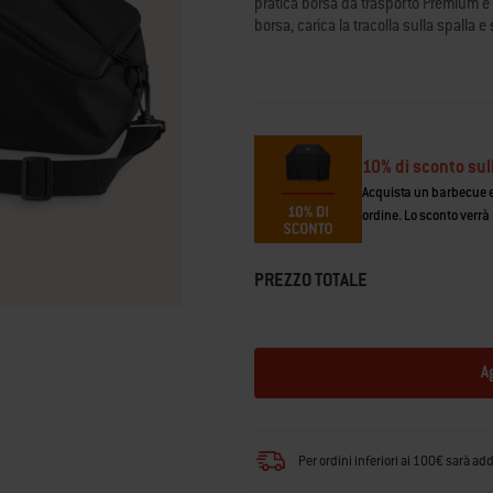
pratica borsa da trasporto Premium è 
valutazione
borsa, carica la tracolla sulla spalla e 
medio.
Read
49
Reviews.
Stesso
link
alla
pagina.
10% di sconto sul
Acquista un barbecue e 
ordine. Lo sconto verrà
PREZZO TOTALE
A
Per ordini inferiori ai 100€ sarà ad