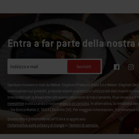
Entra a far parte della nostr
Iscriviti
Indirizzo e-mail
Desidero ricevere e-mail da Weber-Stephen Products Italia Srl e Weber-Stephen De
informazioni sui prodotti, prossimi eventi e autorizzo l’utilizzo dei dati inseriti in fa
interazioni con la Newsletter attraverso strumenti di tracciamento. Puoi revocare i
newsletter
o utilizzando il nostro
modulo di contatto
. In alternativa, la rimozione d
– Via Enrico Mattei 2, 36031 Dueville (VI). Per maggiori informazioni, ti invitiamo a c
Questo sito è protetto da reCAPTCHA e si applicano
l'Informativa sulla privacy di Google
e i
Termini di servizio.