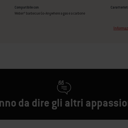
Compatibile con
Caratterist
Weber® barbecue Go-Anywhere a gas e a carbone
Informaz
no da dire gli altri appassi