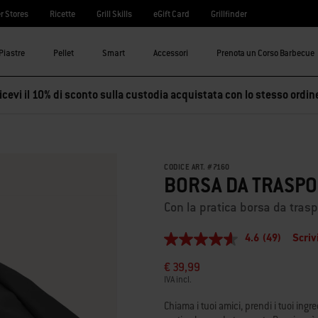
r Stores
Ricette
Grill Skills
eGift Card
Grillfinder
Piastre
Pellet
Smart
Accessori
Prenota un Corso Barbecue
cevi il 10% di sconto sulla custodia acquistata con lo stesso ordin
CODICE ART.
#
7160
BORSA DA TRASP
Con la pratica borsa da trasp
4.6
(49)
Scriv
4.6
stelle
€ 39,99
su
5
IVA incl.
,
valore
Chiama i tuoi amici, prendi i tuoi ingr
di