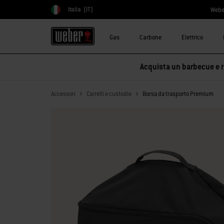
Italia
(IT)
Webe
Scegli paese
Gas
Carbone
Elettrico
Acquista un barbecue e ri
Accessori
Carrelli e custodie
Borsa da trasporto Premium