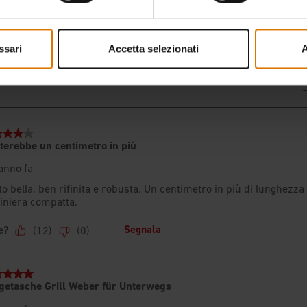
ssari
Accetta selezionati
A