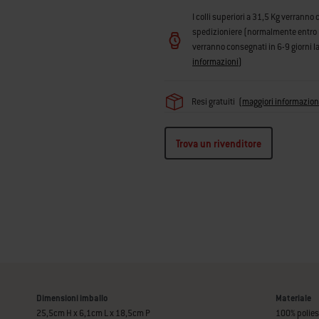
I colli superiori a 31,5 Kg verranno 
spedizioniere (normalmente entro 3 g
verranno consegnati in 6-9 giorni la
informazioni
)
Resi gratuiti
(
maggiori informazion
Trova un rivenditore
Dimensioni imballo
Materiale
25,5cm H x 6,1cm L x 18,5cm P
100% polies