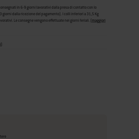
consegnati in 6-9 giorni lavorativi dalla presa di contatto con lo
iorni dalla ricezione del pagamento). I colli inferiori a 31,5 Kg
vorativi. Le consegne vengono effettuate nei giorni feriali.
(
maggiori
i
)
tere