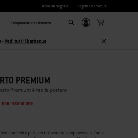
Trova un negozio
Registra barbecue
Componenti e assistenza
Accedi/
Search
Registrati
e -
Vedi tutti i barbecue
ORTO PREMIUM
orto Premium è facile portare
i una recensione
edienti preferiti e parti per un'avventura improvvisata. Con la