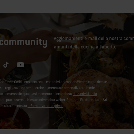
a community
Aggiornamenti e-mail della nostra comm
amanti della cucina all'aperto.
utschland GmbH con contenuti esclusivi dal mondo Weber, come ricette,
se di registrazione per ricerche di mercato e per analizzare le mie
l tuo consenso in qualsiasi momento cliccando su
disiscriviti dalla
ei dati può essere richiesta scrivendo a Weber-Stephen Products Italia Srl
onsultare la nostra
informativa sulla privacy
.