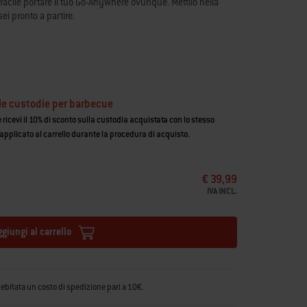
facile portare il tuo Go-Anywhere ovunque. Mettilo nella
sei pronto a partire.
le custodie per barbecue
ricevi il 10% di sconto sulla custodia acquistata con lo stesso
 applicato al carrello durante la procedura di acquisto.
€ 39,99
IVA INCL.
ggiungi al carrello
debitata un costo di spedizione pari a 10€.