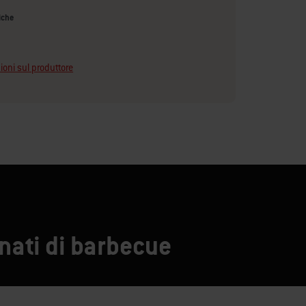
iche
ioni sul produttore
onati di barbecue