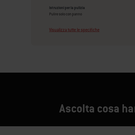
Istruzioni per la pulizia
Pulire solo con panno
Visualizza tutte le specifiche
Ascolta cosa han