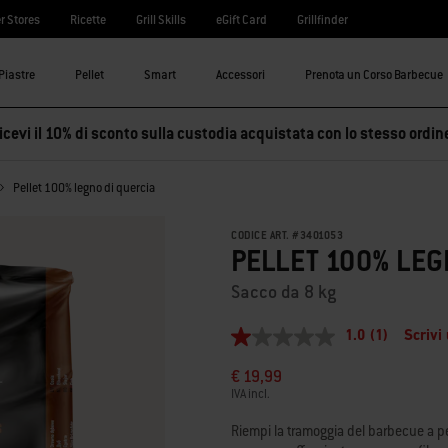
r Stores
Ricette
Grill Skills
eGift Card
Grillfinder
Piastre
Pellet
Smart
Accessori
Prenota un Corso Barbecue
cevi il 10% di sconto sulla custodia acquistata con lo stesso ordin
Pellet 100% legno di quercia
CODICE ART.
#
3401053
PELLET 100% LEG
Sacco da 8 kg
1.0
(1)
Scrivi
1.0
stelle
€ 19,99
su
5
IVA incl.
,
valore
Riempi la tramoggia del barbecue a pel
di