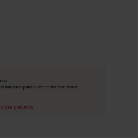
e con
 con barbecue a pellet sia Weber® che di altri marchi
ioni sul produttore