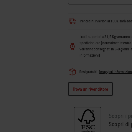
Per ordini inferiori ai 100€ sarà ad
I colli superiori a 31,5 Kg verranno 
spedizioniere (normalmente entro 3 g
verranno consegnati in 6-9 giorni la
informazioni
)
Resi gratuiti
(
maggiori informazion
Trova un rivenditore
Scopri i p
Scopri di 