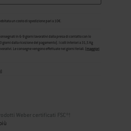
debitata un costo di spedizione pari a 10€.
consegnati in 6-9 giorni lavorativi dalla presa di contatto con lo
iorni dalla ricezione del pagamento). I colli inferiori a 31,5 Kg
vorativi. Le consegne vengono effettuate nei giorni feriali.
(
maggiori
i
)
rodotti Weber certificati FSC®!
più