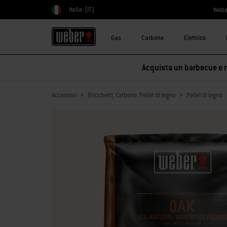
Italia
(IT)
Webe
Scegli paese
Gas
Carbone
Elettrico
Acquista un barbecue e ri
Accessori
Bricchetti, Carbone, Pellet di legno
Pellet di legno