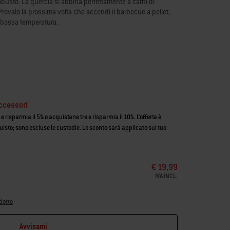
busto. La quercia si abbina perfettamente a carni di
rovalo la prossima volta che accendi il barbecue a pellet,
a bassa temperatura.
i
to e leggermente dolce
manzo, maiale, agnello e selvaggina
a Weber® che di altri marchi
ccessori
 risparmia il 5% o acquistane tre e risparmia il 10%. L’offerta è
uisto; sono escluse le custodie. Lo sconto sarà applicato sul tuo
€ 19,99
IVA INCL.
dotto
Avvisami