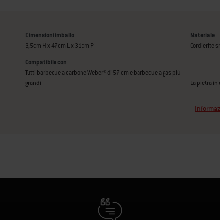
Dimensioni imballo
Materiale
3,5cm H x 47cm L x 31cm P
Cordierite s
Compatibile con
Tutti barbecue a carbone Weber® di 57 cm e barbecue a gas più
grandi
La pietra in
Informaz