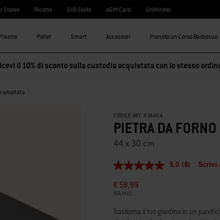
r Stores
Ricette
Grill Skills
eGift Card
Grillfinder
Piastre
Pellet
Smart
Accessori
Prenota un Corso Barbecue
cevi il 10% di sconto sulla custodia acquistata con lo stesso ordin
e smaltata
CODICE ART.
#
18414
PIETRA DA FORNO
44 x 30 cm
5.0
(8)
Scrivi
5.0
stelle
€ 59,99
su
5
IVA incl.
,
valore
Trasforma il tuo giardino in un panific
di