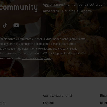
a community
Aggiornamenti e-mail della nostra comm
amanti della cucina all'aperto.
utschland GmbH con contenuti esclusivi dal mondo Weber, come ricette,
se di registrazione per ricerche di mercato e per analizzare le mie
l tuo consenso in qualsiasi momento cliccando su
disiscriviti dalla
ei dati può essere richiesta scrivendo a Weber-Stephen Products Italia Srl
onsultare la nostra
informativa sulla privacy
.
Assistenza clienti
Ric
eber
Contatti
Rica