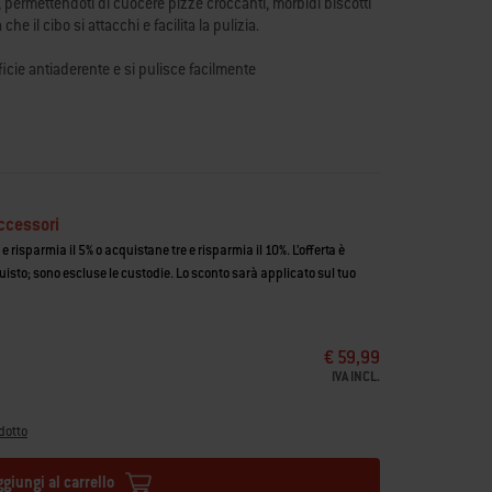
e, permettendoti di cuocere pizze croccanti, morbidi biscotti
che il cibo si attacchi e facilita la pulizia.
icie antiaderente e si pulisce facilmente
atto in casa e molto altro
ne e distribuisce efficacemente il calore
ccessori
 risparmia il 5% o acquistane tre e risparmia il 10%. L’offerta è
uisto; sono escluse le custodie. Lo sconto sarà applicato sul tuo
€ 59,99
IVA INCL.
dotto
ggiungi al carrello