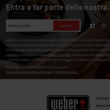
Entra a far parte della nostr
Iscriviti
Indirizzo e-mail
Desidero ricevere e-mail da Weber-Stephen Products Italia Srl e Weber-Stephen De
informazioni sui prodotti, prossimi eventi e autorizzo l’utilizzo dei dati inseriti in fa
interazioni con la Newsletter attraverso strumenti di tracciamento. Puoi revocare i
newsletter
o utilizzando il nostro
modulo di contatto
. In alternativa, la rimozione d
– Via Enrico Mattei 2, 36031 Dueville (VI). Per maggiori informazioni, ti invitiamo a c
Questo sito è protetto da reCAPTCHA e si applicano
l'Informativa sulla privacy di Google
e i
Termini di servizio.
Azienda
Perché W