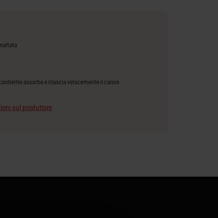
maltata
 cordierite assorbe e rilascia velocemente il calore
ioni sul produttore