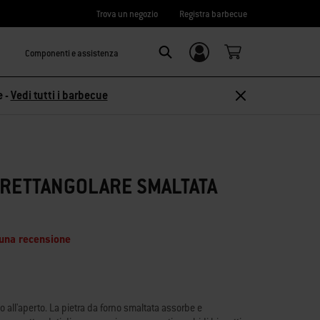
Trova un negozio
Registra barbecue
Componenti e assistenza
Accedi/
Search
Registrati
e -
Vedi tutti i barbecue
 RETTANGOLARE SMALTATA
 una recensione
io all'aperto. La pietra da forno smaltata assorbe e