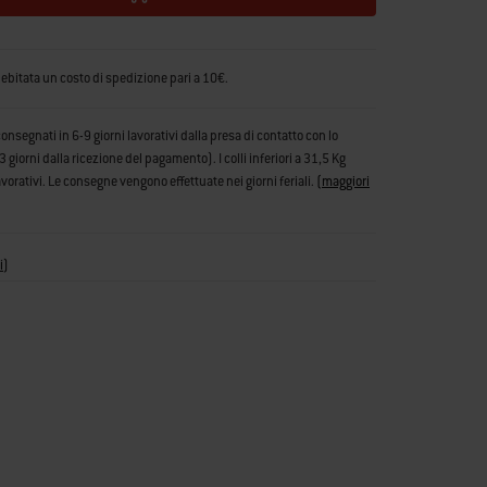
debitata un costo di spedizione pari a 10€.
consegnati in 6-9 giorni lavorativi dalla presa di contatto con lo
iorni dalla ricezione del pagamento). I colli inferiori a 31,5 Kg
vorativi. Le consegne vengono effettuate nei giorni feriali.
(
maggiori
i
)