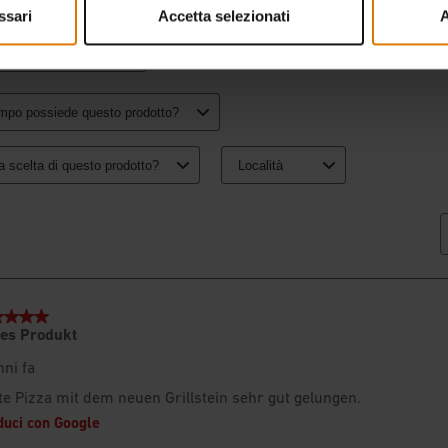
ssari
Accetta selezionati
A