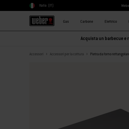
Italia
(IT)
Webe
Scegli paese
Gas
Carbone
Elettrico
Acquista un barbecue e ri
Accessori
Accessori per la cottura
Pietra da forno rettangolar