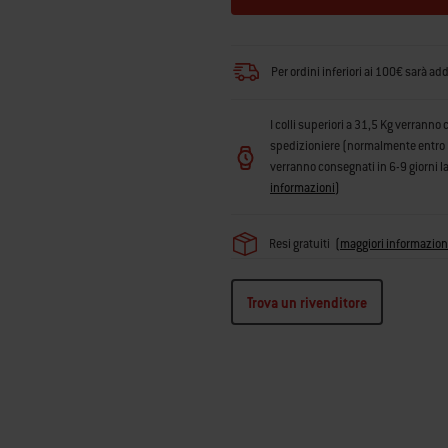
Per ordini inferiori ai 100€ sarà ad
I colli superiori a 31,5 Kg verranno 
spedizioniere (normalmente entro 3 g
verranno consegnati in 6-9 giorni la
informazioni
)
Resi gratuiti
(
maggiori informazion
Trova un rivenditore