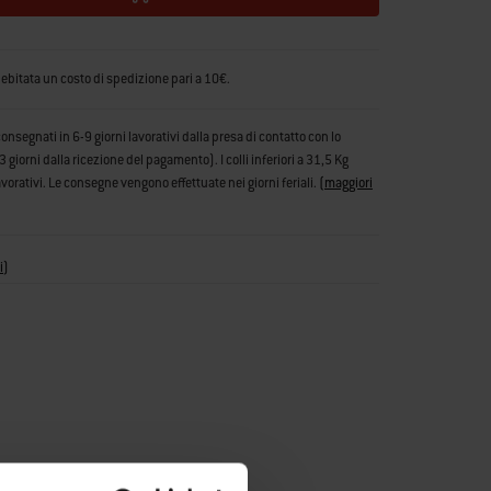
debitata un costo di spedizione pari a 10€.
consegnati in 6-9 giorni lavorativi dalla presa di contatto con lo
iorni dalla ricezione del pagamento). I colli inferiori a 31,5 Kg
vorativi. Le consegne vengono effettuate nei giorni feriali.
(
maggiori
i
)