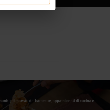
unity di maestri del barbecue, appassionati di cucina e