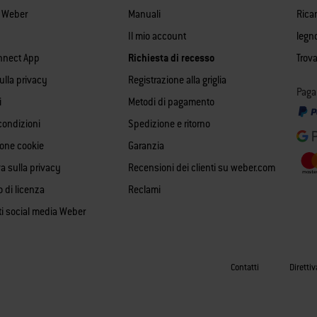
i Weber
Manuali
Rica
Il mio account
legn
nnect App
Richiesta di recesso
Trova
sulla privacy
Registrazione alla griglia
Paga
i
Metodi di pagamento
condizioni
Spedizione e ritorno
ione cookie
Garanzia
a sulla privacy
Recensioni dei clienti su weber.com
o di licenza
Reclami
ti social media Weber
Contatti
Direttiv