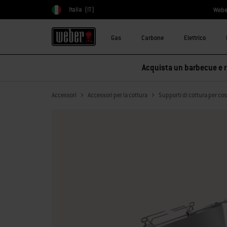
Italia
(IT)
Webe
Scegli paese
Gas
Carbone
Elettrico
Acquista un barbecue e ri
Accessori
Accessori per la cottura
Supporti di cottura per cost