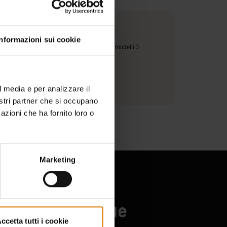
e con
Informazioni sui cookie
e Q 1100N e Q 1200N (non compatibile con i modelli Q
ima del 2025)
l media e per analizzare il
ioni sul produttore
nostri partner che si occupano
azioni che ha fornito loro o
Marketing
onati di barbecue
ccetta tutti i cookie