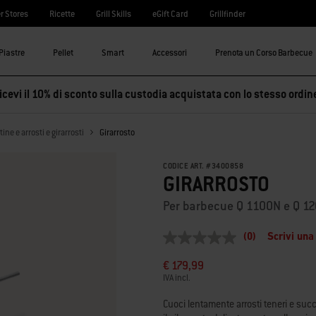
r Stores
Ricette
Grill Skills
eGift Card
Grillfinder
Piastre
Pellet
Smart
Accessori
Prenota un Corso Barbecue
cevi il 10% di sconto sulla custodia acquistata con lo stesso ordin
ine e arrosti e girarrosti
Girarrosto
CODICE ART.
#
3400858
GIRARROSTO
Per barbecue Q 1100N e Q 1
(0)
Scrivi una
Nessuna
valutazione
€ 179,99
Stesso
link
IVA incl.
alla
pagina.
Cuoci lentamente arrosti teneri e suc