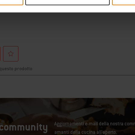
a community
Aggiornamenti e-mail della nostra comm
amanti della cucina all'aperto.