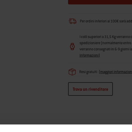
Per ordini inferiori ai 100€ sarà ad
I colli superiori a 31,5 Kg verranno 
spedizioniere (normalmente entro 3 g
verranno consegnati in 6-9 giorni la
informazioni
)
Resi gratuiti
(
maggiori informazion
Trova un rivenditore