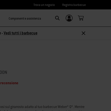
Trova un negozio
Registra barbecue
Componenti e assistenza
Accedi/
Search
Registrati
e -
Vedi tutti i barbecue
200N
 recensione
cosi sul girarrosto adatto al tuo barbecue Weber® Q®. Mentre