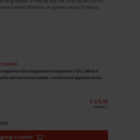
 del girarrosto, si irrora da solo con i suoi squisiti succhi.
sterno e tenero all'interno, un gustoso arrosto di manzo,
0N (non compatibile con i modelli Q prodotti prima del
ecue Weber® Q®
o, un arrosto di manzo, dei gyros e altro ancora
riglie di cottura
 stessi succhi mentre gira
fermacarne per girarrosto, alloggiamento del girarrosto, motore
ccessori
 risparmia il 5% o acquistane tre e risparmia il 10%. L’offerta è
uisto; sono escluse le custodie. Lo sconto sarà applicato sul tuo
€ 179,99
IVA INCL.
dotto
ggiungi al carrello