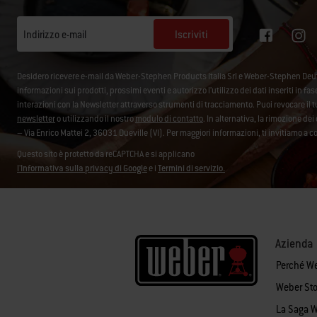
Iscriviti
Indirizzo e-mail
Desidero ricevere e-mail da Weber-Stephen Products Italia Srl e Weber-Stephen De
informazioni sui prodotti, prossimi eventi e autorizzo l’utilizzo dei dati inseriti in fa
interazioni con la Newsletter attraverso strumenti di tracciamento. Puoi revocare i
newsletter
o utilizzando il nostro
modulo di contatto
. In alternativa, la rimozione d
– Via Enrico Mattei 2, 36031 Dueville (VI). Per maggiori informazioni, ti invitiamo a c
Questo sito è protetto da reCAPTCHA e si applicano
l'Informativa sulla privacy di Google
e i
Termini di servizio.
Azienda
Perché W
Weber Sto
La Saga 