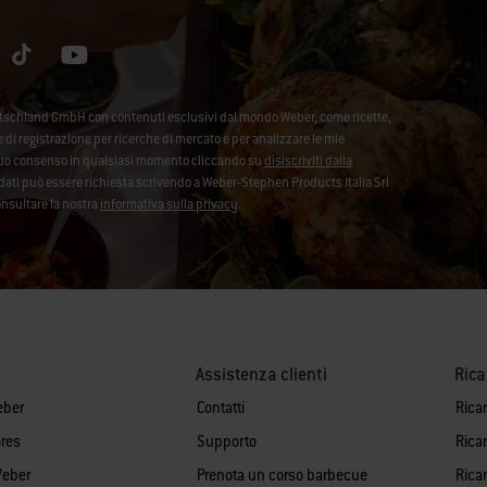
utschland GmbH con contenuti esclusivi dal mondo Weber, come ricette,
se di registrazione per ricerche di mercato e per analizzare le mie
l tuo consenso in qualsiasi momento cliccando su
disiscriviti dalla
ei dati può essere richiesta scrivendo a Weber-Stephen Products Italia Srl
onsultare la nostra
informativa sulla privacy
.
Assistenza clienti
Ric
eber
Contatti
Rica
res
Supporto
Rica
Weber
Prenota un corso barbecue
Ricam