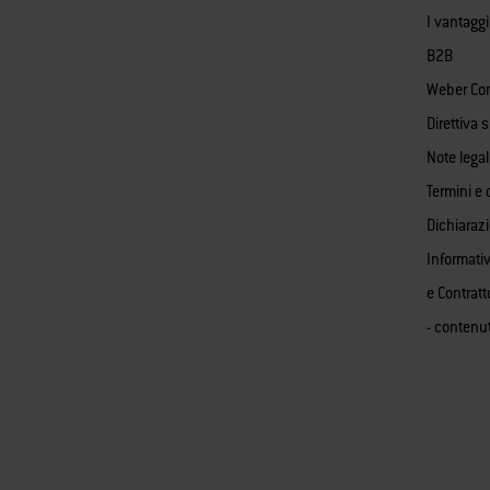
I vantagg
B2B
Weber Co
Direttiva 
Note legal
Termini e 
Dichiaraz
Informativ
e Contratt
- contenu