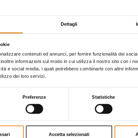
Dimensioni imballo
Compatibil
Dettagli
Per barbecu
12,5cm H x 68cm L x 24cm P
prodotti pr
ookie
nalizzare contenuti ed annunci, per fornire funzionalità dei socia
Informaz
inoltre informazioni sul modo in cui utilizza il nostro sito con i 
icità e social media, i quali potrebbero combinarle con altre inform
lizzo dei loro servizi.
Preferenze
Statistiche
no da dire gli altri appassi
ssari
Accetta selezionati
A