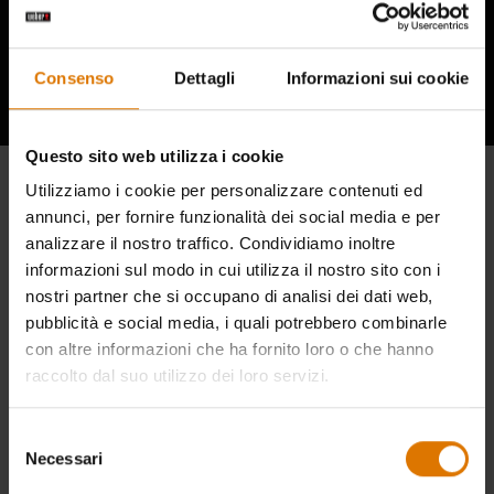
Ascolta cosa hanno da dire gli altri
appassionati di barbecue
Consenso
Dettagli
Informazioni sui cookie
Questo sito web utilizza i cookie
Utilizziamo i cookie per personalizzare contenuti ed
annunci, per fornire funzionalità dei social media e per
analizzare il nostro traffico. Condividiamo inoltre
informazioni sul modo in cui utilizza il nostro sito con i
nostri partner che si occupano di analisi dei dati web,
pubblicità e social media, i quali potrebbero combinarle
con altre informazioni che ha fornito loro o che hanno
raccolto dal suo utilizzo dei loro servizi.
Selezione
Necessari
del
consenso