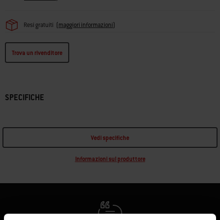
Resi gratuiti
(
maggiori informazioni
)
Trova un rivenditore
SPECIFICHE
Vedi specifiche
Informazioni sul produttore