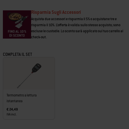
a carbone Weber, barbecue a pellet SmokeFire EX4/EX6 e barbecue a gas
Genesis/Genesis II, Spirit e Summit
Risparmia Sugli Accessori
• Compatibile con le griglie di cottura e il kit telaio di supporto WEBER
CRAFTED per i barbecue a pellet SmokeFire EX4/EX6/EPX4/EPX6 e i
Acquista due accessori e risparmia il 5% o acquistane tre e
barbecue a gas Genesis 2022, Genesis 2016+ e Spirit 2016+
risparmia il 10%. L’offerta è valida sullo stesso acquisto; sono
escluse le custodie. Lo sconto sarà applicato sul tuo carrello al
check-out.
COMPLETA IL SET
Termometro a lettura
istantanea
€ 24,49
IVA incl.
Carousel containing list of product recommendations. Please use left and ar