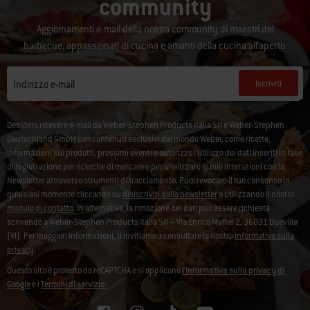
community
Aggiornamenti e-mail della nostra community di maestri del
barbecue, appassionati di cucina e amanti della cucina all'aperto.
Iscriviti
Indirizzo e-mail
Desidero ricevere e-mail da Weber-Stephen Products Italia Srl e Weber-Stephen
Deutschland GmbH con contenuti esclusivi dal mondo Weber, come ricette,
informazioni sui prodotti, prossimi eventi e autorizzo l’utilizzo dei dati inseriti in fase
di registrazione per ricerche di mercato e per analizzare le mie interazioni con la
Newsletter attraverso strumenti di tracciamento. Puoi revocare il tuo consenso in
qualsiasi momento cliccando su
disiscriviti dalla newsletter
o utilizzando il nostro
modulo di contatto
. In alternativa, la rimozione dei dati può essere richiesta
scrivendo a Weber-Stephen Products Italia Srl – Via Enrico Mattei 2, 36031 Dueville
(VI). Per maggiori informazioni, ti invitiamo a consultare la nostra
informativa sulla
privacy
.
Questo sito è protetto da reCAPTCHA e si applicano
l'Informativa sulla privacy di
Google
e i
Termini di servizio.