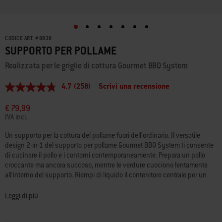
CODICE ART.
#
8838
SUPPORTO PER POLLAME
Realizzata per le griglie di cottura Gourmet BBQ System
4.7
(258)
Scrivi una recensione
4.7
stelle
su
€ 79,99
5
IVA incl.
,
valore
Un supporto per la cottura del pollame fuori dell’ordinario. Il versatile
di
design 2-in-1 del supporto per pollame Gourmet BBQ System ti consente
valutazione
medio.
di cucinare il pollo e i contorni contemporaneamente. Prepara un pollo
Read
croccante ma ancora succoso, mentre le verdure cuociono lentamente
258
all’interno del supporto. Riempi di liquido il contenitore centrale per un
Reviews.
pollo davvero succulento, oppure rimuovilo per usare l’intero cestello
Stesso
link
forato per cucinare verdure o contorni.
Leggi di più
alla
pagina.
• Compatibile con le griglie di cottura Gourmet BBQ System per barbecue