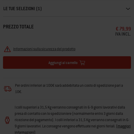
LE TUE SELEZIONI (1)
PREZZO TOTALE
€ 79,99
IVA INCL.
Informazioni sulla sicurezza del prodotto
Aggiungi al carrello
Per ordini inferiori ai 100€ sarà addebitata un costo di spedizione pari a
10€.
I colli superiori a 31,5 Kg verranno consegnati in 6-9 giorni lavorativi dalla
presa di contatto con lo spedizioniere (normalmente entro 3 giorni dalla
ricezione del pagamento). I colli inferiori a 31,5 Kg verranno consegnati in 6-
9 giorni lavorativi. Le consegne vengono effettuate nei giorni feriali.
(
maggiori
informazioni
)