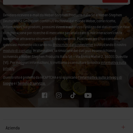
Desidero ricevere e-mail da Weber-Stephen Products Italia Srl e Weber-Stephen
Deutschland GmbH con contenuti esclusivi dal mondo Weber, come ricette,
informazioni sui prodotti, prossimi eventi e autorizzo l’utilizzo dei dati inseriti in fase
di registrazione per ricerche di mercato e per analizzare le mie interazioni con la
Newsletter attraverso strumenti di tracciamento. Puoi revocare il tuo consenso in
qualsiasi momento cliccando su
disiscriviti dalla newsletter
o utilizzando il nostro
modulo di contatto
. In alternativa, la rimozione dei dati può essere richiesta
scrivendo a Weber-Stephen Products Italia Srl – Via Enrico Mattei 2, 36031 Dueville
(VI). Per maggiori informazioni, ti invitiamo a consultare la nostra
informativa sulla
privacy
.
Questo sito è protetto da reCAPTCHA e si applicano
l'Informativa sulla privacy di
Google
e i
Termini di servizio.
Azienda