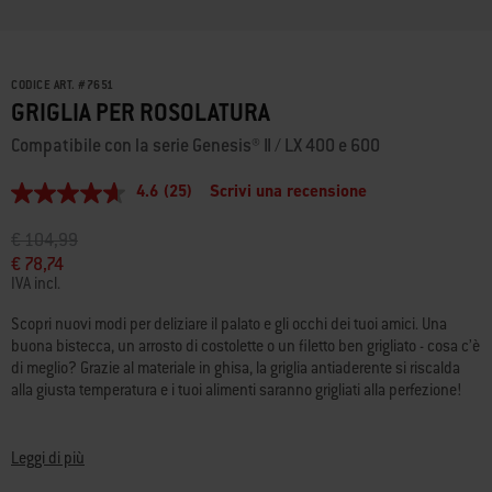
CODICE ART.
#
7651
GRIGLIA PER ROSOLATURA
Compatibile con la serie Genesis® II / LX 400 e 600
4.6
(25)
Scrivi una recensione
4.6
stelle
su
Prezzo ridotto da
a
€ 104,99
5
€ 78,74
,
IVA incl.
valore
di
valutazione
Scopri nuovi modi per deliziare il palato e gli occhi dei tuoi amici. Una
medio.
buona bistecca, un arrosto di costolette o un filetto ben grigliato - cosa c’è
Read
di meglio? Grazie al materiale in ghisa, la griglia antiaderente si riscalda
25
alla giusta temperatura e i tuoi alimenti saranno grigliati alla perfezione!
Reviews.
Stesso
link
alla
Leggi di più
pagina.