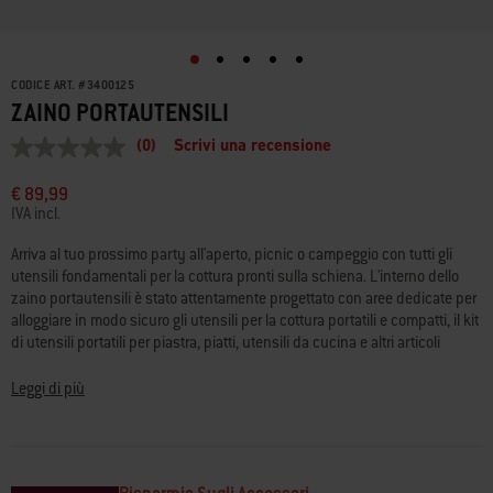
CODICE ART.
#
3400125
ZAINO PORTAUTENSILI
(0)
Scrivi una recensione
Nessuna
valutazione
Stesso
€ 89,99
link
IVA incl.
alla
pagina.
Arriva al tuo prossimo party all'aperto, picnic o campeggio con tutti gli
utensili fondamentali per la cottura pronti sulla schiena. L'interno dello
zaino portautensili è stato attentamente progettato con aree dedicate per
alloggiare in modo sicuro gli utensili per la cottura portatili e compatti, il kit
di utensili portatili per piastra, piatti, utensili da cucina e altri articoli
Weber. È il modo più semplice per tenere tutto in ordine e a portata di
mano quando si griglia fuori casa.
Leggi di più
• Trasporta facilmente utensili per la cottura, piatti e utensili da cucina
• Compatibile con gli utensili per la cottura portatili e compatti e il kit di
utensili portatili per piastra Weber