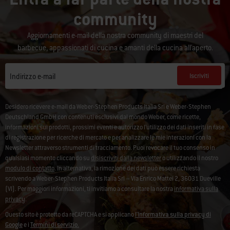
community
Aggiornamenti e-mail della nostra community di maestri del
barbecue, appassionati di cucina e amanti della cucina all'aperto.
Iscriviti
Indirizzo e-mail
Desidero ricevere e-mail da Weber-Stephen Products Italia Srl e Weber-Stephen
Deutschland GmbH con contenuti esclusivi dal mondo Weber, come ricette,
informazioni sui prodotti, prossimi eventi e autorizzo l’utilizzo dei dati inseriti in fase
di registrazione per ricerche di mercato e per analizzare le mie interazioni con la
Newsletter attraverso strumenti di tracciamento. Puoi revocare il tuo consenso in
qualsiasi momento cliccando su
disiscriviti dalla newsletter
o utilizzando il nostro
modulo di contatto
. In alternativa, la rimozione dei dati può essere richiesta
scrivendo a Weber-Stephen Products Italia Srl – Via Enrico Mattei 2, 36031 Dueville
(VI). Per maggiori informazioni, ti invitiamo a consultare la nostra
informativa sulla
privacy
.
Questo sito è protetto da reCAPTCHA e si applicano
l'Informativa sulla privacy di
Google
e i
Termini di servizio.