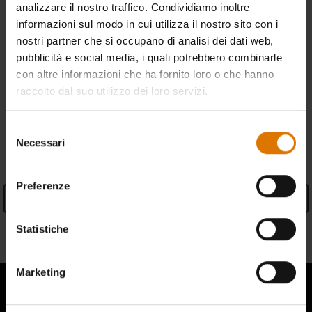
informazioni
)
analizzare il nostro traffico. Condividiamo inoltre
informazioni sul modo in cui utilizza il nostro sito con i
Resi gratuiti
(
maggiori informazioni
)
nostri partner che si occupano di analisi dei dati web,
pubblicità e social media, i quali potrebbero combinarle
con altre informazioni che ha fornito loro o che hanno
Trova un rivenditore
raccolto dal suo utilizzo dei loro servizi.
Selezione
SPECIFICHE
Necessari
del
consenso
Preferenze
Vedi specifiche
Statistiche
Informazioni sul produttore
Marketing