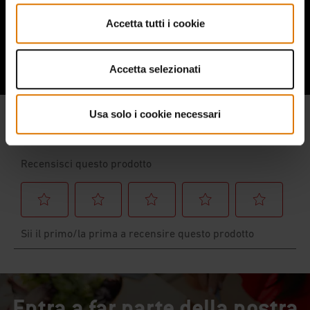
Ascolta cosa hanno da dire gli altri
Accetta tutti i cookie
appassionati di barbecue
Accetta selezionati
Usa solo i cookie necessari
Entra a far parte della nostra