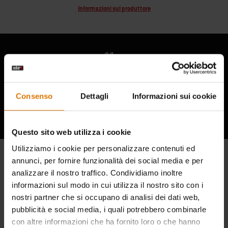
Informazioni sul produttore
Ascolta cosa hanno da dire gli altri
Consenso
Dettagli
Informazioni sui cookie
appassionati di barbecue
Questo sito web utilizza i cookie
Utilizziamo i cookie per personalizzare contenuti ed
annunci, per fornire funzionalità dei social media e per
analizzare il nostro traffico. Condividiamo inoltre
informazioni sul modo in cui utilizza il nostro sito con i
nostri partner che si occupano di analisi dei dati web,
pubblicità e social media, i quali potrebbero combinarle
con altre informazioni che ha fornito loro o che hanno