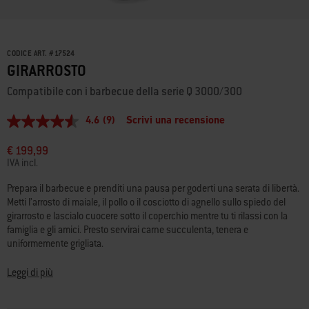
CODICE ART.
#
17524
GIRARROSTO
Compatibile con i barbecue della serie Q 3000/300
4.6
(9)
Scrivi una recensione
4.6
stelle
su
€ 199,99
5
IVA incl.
,
valore
Prepara il barbecue e prenditi una pausa per goderti una serata di libertà.
di
Metti l’arrosto di maiale, il pollo o il cosciotto di agnello sullo spiedo del
valutazione
medio.
girarrosto e lascialo cuocere sotto il coperchio mentre tu ti rilassi con la
Read
famiglia e gli amici. Presto servirai carne succulenta, tenera e
9
uniformemente grigliata.
Reviews.
Stesso
link
Leggi di più
alla
pagina.