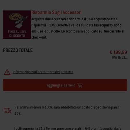
Risparmia Sugli Accessori
Acquista due accessori e risparmia il 5% o acquistane tre e
risparmia il 10%. L’offerta è valida sullo stesso acquisto; sono
escluse le custodie. Lo sconto sarà applicato sul tuo carrello al
check-out.
PREZZO TOTALE
€ 199,99
IVA INCL.
Informazioni sulla sicurezza del prodotto
Aggiungi al carrello
Per ordini inferiori ai 100€ sarà addebitata un costo di spedizione pari a
10€.
I colli superiori a 31,5 Kg verranno consegnati in 6-9 giorni lavorativi dalla