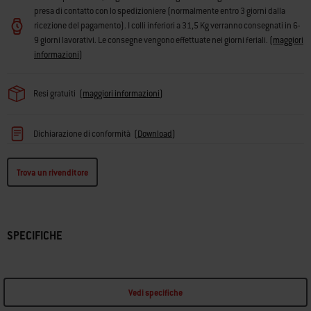
presa di contatto con lo spedizioniere (normalmente entro 3 giorni dalla
ricezione del pagamento). I colli inferiori a 31,5 Kg verranno consegnati in 6-
9 giorni lavorativi. Le consegne vengono effettuate nei giorni feriali.
(
maggiori
informazioni
)
Resi gratuiti
(
maggiori informazioni
)
Dichiarazione di conformità
(
Download
)
Trova un rivenditore
SPECIFICHE
Vedi specifiche