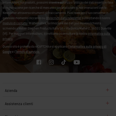
informazioni sui prodotti, prossimi eventi e autorizzo l’utilizzo dei dati inseriti in fase
di registrazione per ricerche di mercato e per analizzare le mie interazioni con la
Newsletter attraverso strumenti di tracciamento. Puoi revocare il tuo consenso in
qualsiasi momento cliccando su
disiscriviti dalla newsletter
o utilizzando il nostro
modulo di contatto
. In alternativa, la rimozione dei dati può essere richiesta
scrivendo a Weber-Stephen Products Italia Srl – Via Enrico Mattei 2, 36031 Dueville
(VI). Per maggiori informazioni, ti invitiamo a consultare la nostra
informativa sulla
privacy
.
Questo sito è protetto da reCAPTCHA e si applicano
l'Informativa sulla privacy di
Google
e i
Termini di servizio.
Azienda
Assistenza clienti