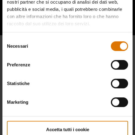
nostri partner che si occupano di analisi dei dati web,
Ascolta cosa hanno da dire gli altri
pubblicità e social media, i quali potrebbero combinarle
appassionati di barbecue
con altre informazioni che ha fornito loro o che hanno
raccolto dal suo utilizzo dei loro servizi.
Selezione
Necessari
del
consenso
Preferenze
Statistiche
Marketing
Accetta tutti i cookie