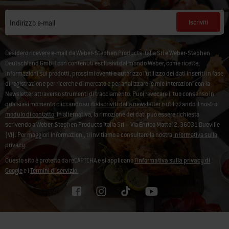
Iscriviti
Indirizzo e-mail
Desidero ricevere e-mail da Weber-Stephen Products Italia Srl e Weber-Stephen
Deutschland GmbH con contenuti esclusivi dal mondo Weber, come ricette,
informazioni sui prodotti, prossimi eventi e autorizzo l’utilizzo dei dati inseriti in fase
di registrazione per ricerche di mercato e per analizzare le mie interazioni con la
Newsletter attraverso strumenti di tracciamento. Puoi revocare il tuo consenso in
qualsiasi momento cliccando su
disiscriviti dalla newsletter
o utilizzando il nostro
modulo di contatto
. In alternativa, la rimozione dei dati può essere richiesta
scrivendo a Weber-Stephen Products Italia Srl – Via Enrico Mattei 2, 36031 Dueville
(VI). Per maggiori informazioni, ti invitiamo a consultare la nostra
informativa sulla
privacy
.
Questo sito è protetto da reCAPTCHA e si applicano
l'Informativa sulla privacy di
Google
e i
Termini di servizio.