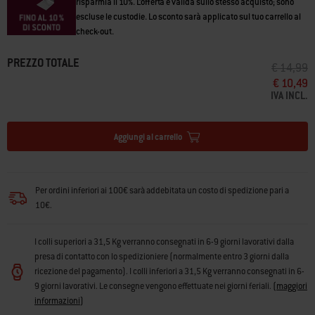
risparmia il 10%. L’offerta è valida sullo stesso acquisto; sono
escluse le custodie. Lo sconto sarà applicato sul tuo carrello al
check-out.
PREZZO TOTALE
PREZZO R
A
€ 14,99
€ 10,49
IVA INCL.
Aggiungi al carrello
Per ordini inferiori ai 100€ sarà addebitata un costo di spedizione pari a
10€.
I colli superiori a 31,5 Kg verranno consegnati in 6-9 giorni lavorativi dalla
presa di contatto con lo spedizioniere (normalmente entro 3 giorni dalla
ricezione del pagamento). I colli inferiori a 31,5 Kg verranno consegnati in 6-
9 giorni lavorativi. Le consegne vengono effettuate nei giorni feriali.
(
maggiori
informazioni
)