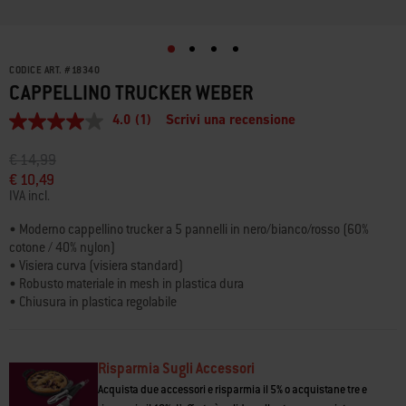
CODICE ART.
#
18340
CAPPELLINO TRUCKER WEBER
4.0
(1)
Scrivi una recensione
4.0
stelle
su
Prezzo ridotto da
a
€ 14,99
5
€ 10,49
,
IVA incl.
valore
di
valutazione
• Moderno cappellino trucker a 5 pannelli in nero/bianco/rosso (60%
medio.
cotone / 40% nylon)
Read
• Visiera curva (visiera standard)
a
• Robusto materiale in mesh in plastica dura
Review.
Stesso
• Chiusura in plastica regolabile
link
• Taglia adulto (taglia unica)
alla
• Logo "WEBER" ricamato sul lato anteriore
pagina.
Risparmia Sugli Accessori
Acquista due accessori e risparmia il 5% o acquistane tre e