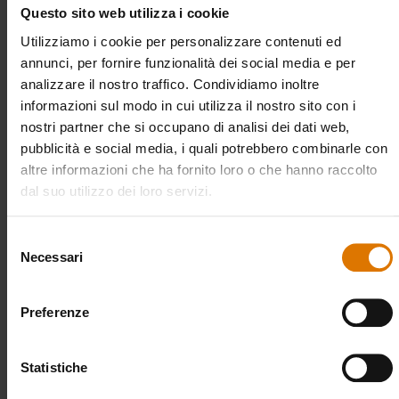
Questo sito web utilizza i cookie
CODICE ART.
#
17832
Utilizziamo i cookie per personalizzare contenuti ed
Risparmia Sugli Accessori
annunci, per fornire funzionalità dei social media e per
Acquista due accessori e risparmia il 5% o acquistane tre e
analizzare il nostro traffico. Condividiamo inoltre
risparmia il 10%. L’offerta è valida sullo stesso acquisto; sono
escluse le custodie. Lo sconto sarà applicato sul tuo carrello al
informazioni sul modo in cui utilizza il nostro sito con i
check-out.
nostri partner che si occupano di analisi dei dati web,
Informazioni sulla sicurezza del prodotto
pubblicità e social media, i quali potrebbero combinarle con
altre informazioni che ha fornito loro o che hanno raccolto
Per ordini inferiori ai 100€ sarà addebitata un costo di spedizione pari a
dal suo utilizzo dei loro servizi.
10€.
Selezione
I colli superiori a 31,5 Kg verranno consegnati in 6-9 giorni lavorativi dalla
Necessari
del
presa di contatto con lo spedizioniere (normalmente entro 3 giorni dalla
consenso
ricezione del pagamento). I colli inferiori a 31,5 Kg verranno consegnati in 6-
9 giorni lavorativi. Le consegne vengono effettuate nei giorni feriali.
(
maggiori
Preferenze
informazioni
)
Statistiche
Resi gratuiti
(
maggiori informazioni
)