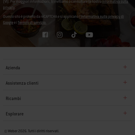
(VI). Per maggiori informazioni, ti invitiamo a consultare la nostra
informativa sulla
privacy
.
Questo sito è protetto da reCAPTCHA e si applicano
l'Informativa sulla privacy di
Google
e i
Termini di servizio.
Azienda
Assistenza clienti
Ricambi
Esplorare
© Weber 2026. Tutti i diritti riservati.