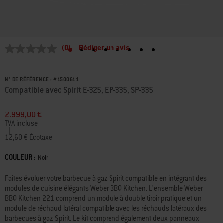
5 sur 5 selon évaluation des clients
(0)
Rédiger un avis
Aucune
valeur
de
notation
N° DE RÉFÉRENCE :
#
1500611
Lien
Compatible avec Spirit E-325, EP-335, SP-335
sur
la
même
2.999,00 €
page.
TVA incluse
|
12,60 € Écotaxe
COULEUR :
Color
Noir
Faites évoluer votre barbecue à gaz Spirit compatible en intégrant des
modules de cuisine élégants Weber BBQ Kitchen. L’ensemble Weber
BBQ Kitchen 221 comprend un module à double tiroir pratique et un
module de réchaud latéral compatible avec les réchauds latéraux des
barbecues à gaz Spirit. Le kit comprend également deux panneaux