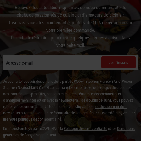
Recevez des actualités inspirantes de notre communauté de
chefs, de passionnés de cuisine et d’amateurs de plein air.
Inscrivez-vous dès maintenant et profitez de 10 % de réduction sur
votre première commande.
Le code de réduction peut mettre quelques heures à arriver dans
votre boîte mail.
Je m'inscris
Adresse e-mail
Je souhaite recevoir des emails de la part de Weber-Stephen France SAS et Weber-
Stephen Deutschland GmbH concernant le contenu exclusif tel que des recettes,
des informations produits, conseils et astuces, études consommateurs et
d'analyser mon intéraction avec la newsletter à l'ide d'outils de suivi. Vous pouvez
retirer votre consentement à tout moment en cliquant sur
se désabonner de la
newsletter
ou en utilisant notre
formulaire de contact
. Pour plus de détails, veuillez
lire notre
politique de confidentialité
.
Ce site est protégé par reCAPTCHA et la
Politique de confidentialité
et les
Conditions
générales
de Google s’appliquent.