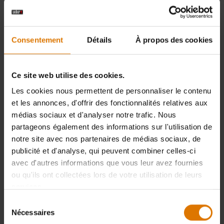
Sélectionner un barbecue
Consentement
Détails
À propos des cookies
VOS SÉLECTIONS (1)
Ce site web utilise des cookies.
Les cookies nous permettent de personnaliser le contenu
PRIX TOTAL
2.999,00 €
et les annonces, d'offrir des fonctionnalités relatives aux
TVA INCLUSE
médias sociaux et d'analyser notre trafic. Nous
|
12,60 € ÉCOTAXE
partageons également des informations sur l'utilisation de
notre site avec nos partenaires de médias sociaux, de
Indisponible
publicité et d'analyse, qui peuvent combiner celles-ci
sur weber.com
avec d'autres informations que vous leur avez fournies
ou qu'ils ont collectées lors de votre utilisation de leurs
services.
Livraison offerte
Sélection
Nécessaires
du
BBQ Kitchen will be delivered via carrier within 1-2 weeks
(
More information
)