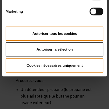
Pour cuire à température inférieure,
tournez le régulateur de température
Marketing
dans le sens inverse des aiguilles
d’une montre jusqu’au réglage voulu.
Le témoin lumineux orange s’allume à
Autoriser tous les cookies
nouveau jusqu’à ce que la température
inférieure voulue soit atteinte.
Autoriser la sélection
POUR DÉMARRER VOTRE
Cookies nécessaires uniquement
BARBECUE AU GAZ
Procurez-vous :
Un détendeur propane (le propane est
plus adapté que le butane pour un
usage extérieur).