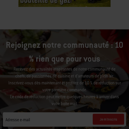
This
is
a
carousel
of
various
Rejoignez notre communauté : 10
images
or
% rien que pour vous
videos.
Use
Recevez des actualités inspirantes de notre communauté de
Next
chefs, de passionnés de cuisine et d’amateurs de plein air.
and
Previous
Inscrivez-vous dès maintenant et profitez de 10 % de réduction sur
buttons
votre première commande.
to
Le code de réduction peut mettre quelques heures à arriver dans
navigate.
votre boîte mail.
Je m'inscris
Adresse e-mail