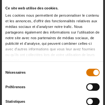
d’arrêt.
Ce site web utilise des cookies.
Branchez le cordon d’alimentation sur
Les cookies nous permettent de personnaliser le contenu
une prise électrique protégée.
et les annonces, d'offrir des fonctionnalités relatives aux
médias sociaux et d'analyser notre trafic. Nous
Préchauffez le barbecue. Positionnez
partageons également des informations sur l'utilisation de
le régulateur de température sur le
notre site avec nos partenaires de médias sociaux, de
réglage fort, en le tournant dans le
publicité et d'analyse, qui peuvent combiner celles-ci
sens des aiguilles d’une montre. Le
avec d'autres informations que vous leur avez fournies
témoin lumineux orange indique la
ou qu'ils ont collectées lors de votre utilisation de leurs
mise sous tension de l’appareil et la
services.
montée en température de l’élément
Sélection
chauffant.
Nécessaires
du
consentement
Abaissez le couvercle. Le témoin
lumineux orange s’éteint quand la
Préférences
température est atteinte. Ce processus
peut durer 10 à 15 minutes.
Statistiques