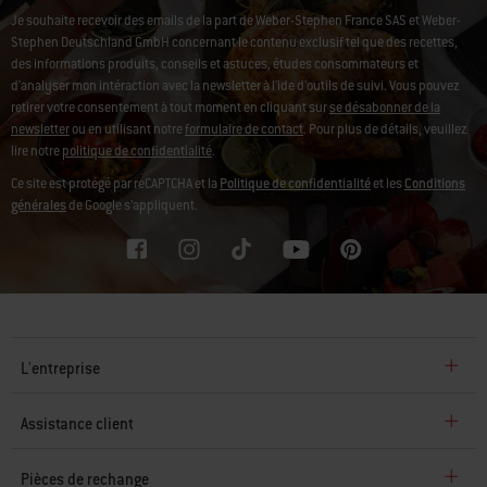
Je souhaite recevoir des emails de la part de Weber-Stephen France SAS et Weber-
Stephen Deutschland GmbH concernant le contenu exclusif tel que des recettes,
des informations produits, conseils et astuces, études consommateurs et
d'analyser mon intéraction avec la newsletter à l'ide d'outils de suivi. Vous pouvez
retirer votre consentement à tout moment en cliquant sur
se désabonner de la
newsletter
ou en utilisant notre
formulaire de contact
. Pour plus de détails, veuillez
lire notre
politique de confidentialité
.
Ce site est protégé par reCAPTCHA et la
Politique de confidentialité
et les
Conditions
générales
de Google s’appliquent.
L'entreprise
Assistance client
Pièces de rechange