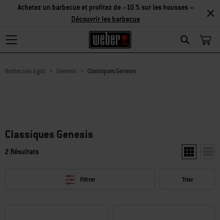
Achetez un barbecue et profitez de –10 % sur les housses –
Découvrir les barbecue
Search
Barbecues à gaz
Genesis
Classiques Genesis
Classiques Genesis
2 Résultats
Afficher deu
Affic
Filtrer
Trier