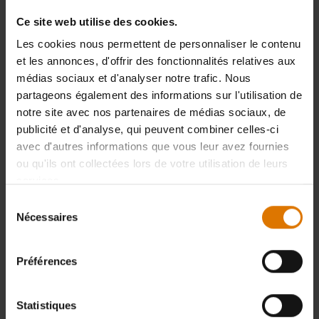
Ce site web utilise des cookies.
Les cookies nous permettent de personnaliser le contenu
et les annonces, d'offrir des fonctionnalités relatives aux
médias sociaux et d'analyser notre trafic. Nous
partageons également des informations sur l'utilisation de
notre site avec nos partenaires de médias sociaux, de
publicité et d'analyse, qui peuvent combiner celles-ci
Vous hésitez sur le choix de votre futur Weber ?
avec d'autres informations que vous leur avez fournies
Bénéficiez des conseils personnalisés
ou qu'ils ont collectées lors de votre utilisation de leurs
services.
Sélection
Découvrez nos barbecues en magasin
Nécessaires
du
consentement
Préférences
Trouver un magasin
Statistiques