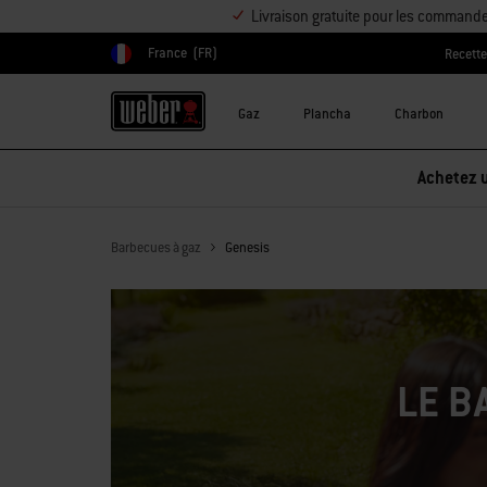
Livraison gratuite pour les command
France
(FR)
Recett
Choisir un pays
Gaz
Plancha
Charbon
Barbecues à gaz
Genesis
LE B