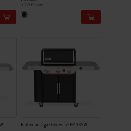
0,36 € Écotaxe
Color Options
Noir
5W
Barbecue à gaz Genesis® EP-335W