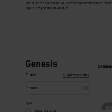
barbecues et d’accessoires vous permettent de vous concentrer sur
le plus : des grillades inoubliables.
Genesis
14 Résul
Filtres
Supprimer les filtres
En sélectionnant l’un des filtres, la page s'actualise en aff
En stock
Type
Barbecues à gaz