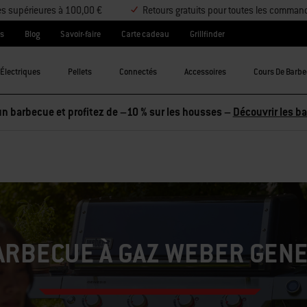
es supérieures à 100,00 €
Retours gratuits pour toutes les comman
es
Blog
Savoir-faire
Carte cadeau
Grillfinder
Électriques
Pellets
Connectés
Accessoires
Cours De Barb
ARBECUE À GAZ WEBER GENE