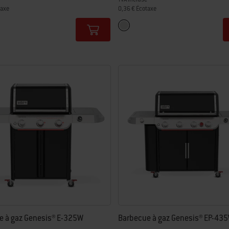
taxe
0,36 € Écotaxe
tions
Color Options
Inox
e à gaz Genesis® E-325W
Barbecue à gaz Genesis® EP-43