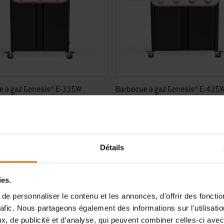
e à gaz Genesis® E-335W
Barbecue à gaz Genesis® E-435
5.0
(20)
5.0
(4)
0 €
1.599,00 €
TVA incluse
Détails
taxe
0,36 € Écotaxe
tions
Color Options
Noir
ies.
e personnaliser le contenu et les annonces, d'offrir des fonctio
rafic. Nous partageons également des informations sur l'utilisati
, de publicité et d'analyse, qui peuvent combiner celles-ci avec