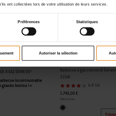
ils ont collectées lors de votre utilisation de leurs services.
Préférences
Statistiques
quement
Autoriser la sélection
Aut
Barbecue à gaz connecté Genesi
UE À GAZ GENESIS®
335W
arbecue incontournable
s grands festins !»
4.0
(4)
1.749,00 €
TVA incluse
Color Options
Noir
Préven