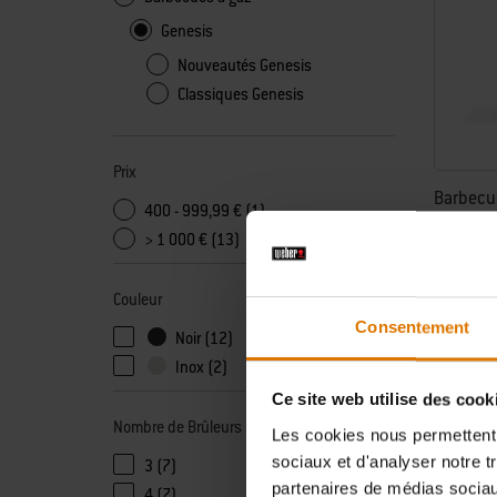
Genesis
Nouveautés Genesis
Classiques Genesis
Prix
Barbecu
400 - 999,99 € (1)
> 1 000 € (13)
1.399,0
Couleur
TVA incluse
Consentement
Noir (12)
0,36 € Éco
Inox (2)
Color Op
Noir
Ce site web utilise des cook
Nombre de Brûleurs
Les cookies nous permettent d
sociaux et d'analyser notre t
3 (7)
partenaires de médias sociaux
4 (7)