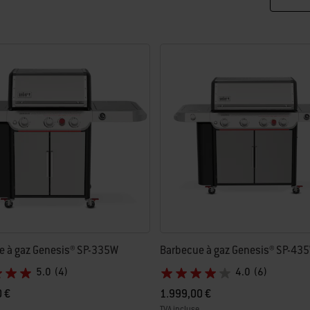
e à gaz Genesis® SP-335W
Barbecue à gaz Genesis® SP-43
5.0
(4)
4.0
(6)
0 €
1.999,00 €
TVA incluse