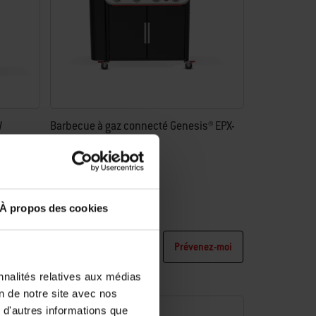
W
Barbecue à gaz connecté Genesis® EPX-
435W
4.2
(5)
1.949,00 €
TVA incluse
À propos des cookies
Color Options
Noir
Prévenez-moi
nnalités relatives aux médias
on de notre site avec nos
 d'autres informations que