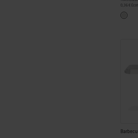
0,36 € Éco
Color Op
Inox
Barbecu