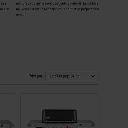
. Ses
nombreux ou qu’ils aient des goûts différents. La surface de cuisson spacieu
 raison
nouveau barbecue Genesis® vous permet de préparer différents plats en mê
temps.
Trier par :