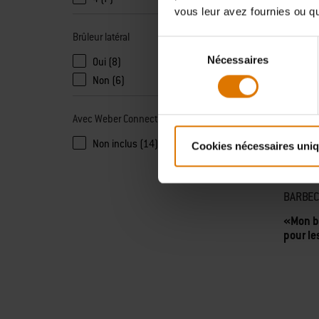
vous leur avez fournies ou qu'
Brûleur latéral
Sélection
Nécessaires
du
Oui (8)
consentement
Non (6)
Avec Weber Connect
Non inclus (14)
Cookies nécessaires uni
BARBEC
«Mon b
pour le