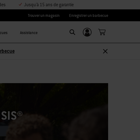
des
Jusqu'à 15 ans de garantie
Trouver un magasin
Enregistrer un barbecue
ecues
Assistance
Se connecter/
Search
S’inscrire
Découvrir les accessoires
SIS®