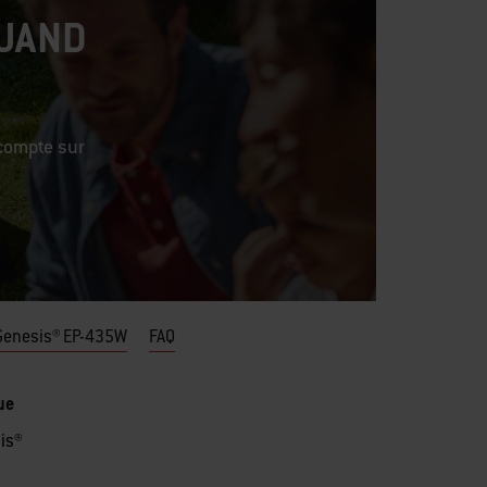
QUAND
 compte sur
 Genesis® EP-435W
FAQ
ue
is®