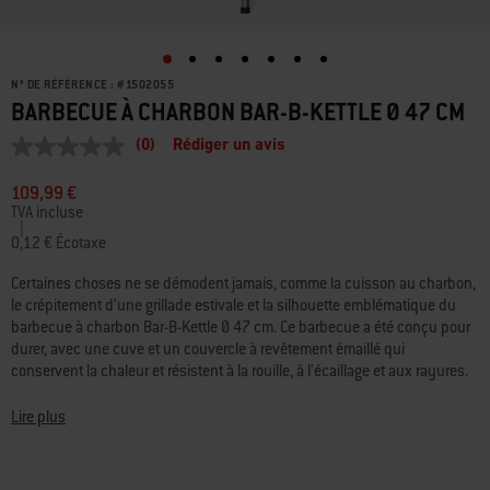
N° DE RÉFÉRENCE :
#
1502055
BARBECUE À CHARBON BAR-B-KETTLE Ø 47 CM
(0)
Rédiger un avis
Aucune
valeur
de
109,99 €
notation
TVA incluse
Lien
|
sur
0,12 € Écotaxe
la
même
Certaines choses ne se démodent jamais, comme la cuisson au charbon,
page.
le crépitement d’une grillade estivale et la silhouette emblématique du
barbecue à charbon Bar-B-Kettle Ø 47 cm. Ce barbecue a été conçu pour
durer, avec une cuve et un couvercle à revêtement émaillé qui
conservent la chaleur et résistent à la rouille, à l’écaillage et aux rayures.
Peaufinez le réglage de la chaleur pour des résultats parfaits grâce à un
clapet de ventilation du couvercle et trois clapets de ventilation de la
Lire plus
cuve ajustables pour plus de précision. Le thermomètre intégré au
couvercle facilite la surveillance de la température à l’intérieur du
barbecue sans devoir soulever le couvercle. La grille de cuisson en acier