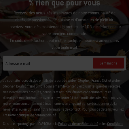
% rien que pour vous
Recevez des actualités inspirantes de notre communauté de
chefs, de passionnés de cuisine et d’amateurs de plein air.
Inscrivez-vous dès maintenant et profitez de 10 % de réduction sur
votre première commande.
Le code de réduction peut mettre quelques heures à arriver dans
votre boîte mail.
Je m'inscris
Adresse e-mail
Je souhaite recevoir des emails de la part de Weber-Stephen France SAS et Weber-
Stephen Deutschland GmbH concernant le contenu exclusif tel que des recettes,
des informations produits, conseils et astuces, études consommateurs et
d'analyser mon intéraction avec la newsletter à l'ide d'outils de suivi. Vous pouvez
retirer votre consentement à tout moment en cliquant sur
se désabonner de la
newsletter
ou en utilisant notre
formulaire de contact
. Pour plus de détails, veuillez
lire notre
politique de confidentialité
.
Ce site est protégé par reCAPTCHA et la
Politique de confidentialité
et les
Conditions