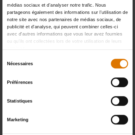
médias sociaux et d'analyser notre trafic. Nous
partageons également des informations sur l'utilisation de
notre site avec nos partenaires de médias sociaux, de
Pour les commandes d'un montant inférieur à 100 €, des frais de livraison
de 10 € s'appliquent.
publicité et d'analyse, qui peuvent combiner celles-ci
avec d'autres informations que vous leur avez fournies
ou qu'ils ont collectées lors de votre utilisation de leurs
Pour les colis, la livraison s'effectue sous 5 à 10 jours ouvrables et pour les
barbecues, sous 6 à 12 jours ouvrables (par transporteur, sur rendez-vous).
services.
(
Plus d'informations
)
Sélection
Nécessaires
du
Retours gratuits
(
Plus d'informations
)
consentement
Préférences
*La période de garantie est différente selon la
Statistiques
pièce. Voir conditions générales de la garantie.
(
En
savoir plus
)
Marketing