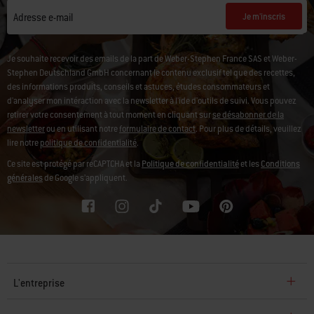
Je m'inscris
Adresse e-mail
Je souhaite recevoir des emails de la part de Weber-Stephen France SAS et Weber-
Stephen Deutschland GmbH concernant le contenu exclusif tel que des recettes,
des informations produits, conseils et astuces, études consommateurs et
d'analyser mon intéraction avec la newsletter à l'ide d'outils de suivi. Vous pouvez
retirer votre consentement à tout moment en cliquant sur
se désabonner de la
newsletter
ou en utilisant notre
formulaire de contact
. Pour plus de détails, veuillez
lire notre
politique de confidentialité
.
Ce site est protégé par reCAPTCHA et la
Politique de confidentialité
et les
Conditions
générales
de Google s’appliquent.
L'entreprise