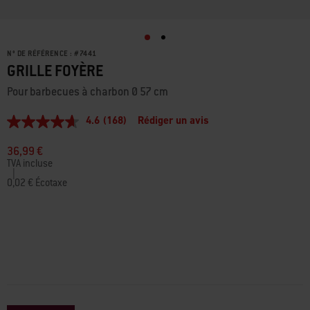
N° DE RÉFÉRENCE :
#
7441
GRILLE FOYÈRE
Pour barbecues à charbon Ø 57 cm
4.6
(168)
Rédiger un avis
4.6
étoiles
sur
36,99 €
5,
TVA incluse
valeur
|
de
0,02 € Écotaxe
la
note
moyenne.
Read
168
Reviews.
Lien
sur
la
même
page.