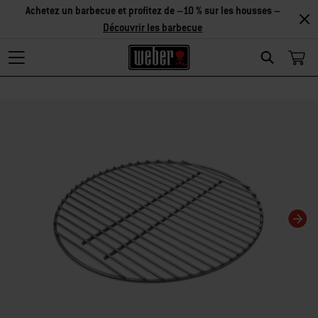
Achetez un barbecue et profitez de –10 % sur les housses –
Découvrir les barbecue
Search
Changing this current slide of this carousel will change the current slide of t