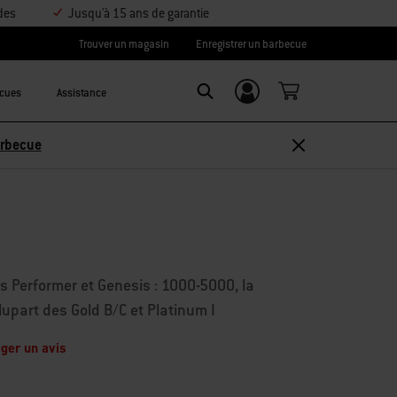
des
Jusqu'à 15 ans de garantie
Trouver un magasin
Enregistrer un barbecue
ecues
Assistance
Se connecter/
Search
S’inscrire
Découvrir les accessoires
es Performer et Genesis : 1000-5000, la
plupart des Gold B/C et Platinum I
ger un avis