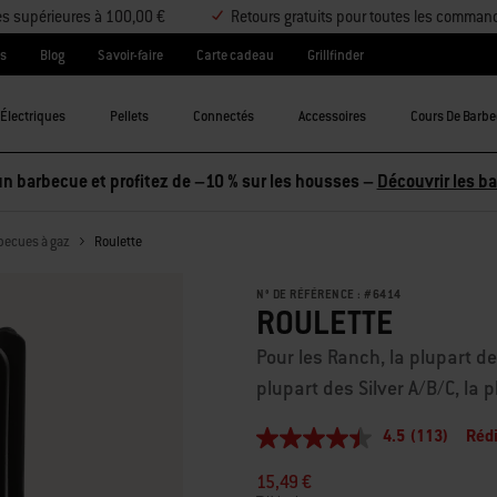
es supérieures à 100,00 €
Retours gratuits pour toutes les comman
es
Blog
Savoir-faire
Carte cadeau
Grillfinder
Électriques
Pellets
Connectés
Accessoires
Cours De Barb
becues à gaz
Roulette
N° DE RÉFÉRENCE :
#
6414
ROULETTE
Pour les Ranch, la plupart d
plupart des Silver A/B/C, la 
4.5
(113)
Rédi
4.5
étoiles
15,49 €
sur