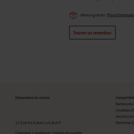
Retours gratuits
(
Plus d'informati
Trouver un revendeur
Dimensions du carton
Compatible
Barbecues à
(modèles 20
récents) et 
15.5cm H x 6.9cm L x 6.9cm P
Performer (
Comprend 1 roulette et 1 fixation de roulette