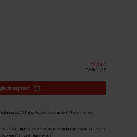
15,49 €
TVA INCLUSE
Ajouter au panier
férieur à 100 €, des frais de livraison de 10 € s'appliquent.
tue sous 5 à 10 jours ouvrables et pour les barbecues, sous 6 à 12 jours
endez-vous).
(
Plus d'informations
)