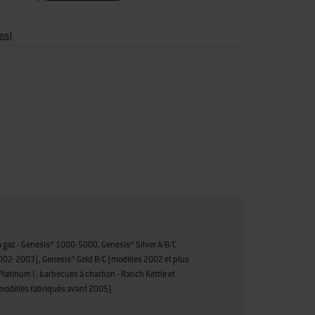
ons
)
 gaz - Genesis® 1000-5000, Genesis® Silver A/B/C
02-2003), Genesis® Gold B/C (modèles 2002 et plus
Platinum I ; barbecues à charbon - Ranch Kettle et
modèles fabriqués avant 2005)