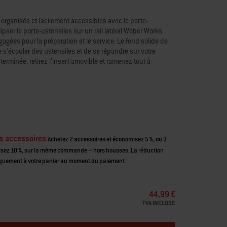
organisés et facilement accessibles avec le porte-
lipser le porte-ustensiles sur un rail latéral Weber Works
gagées pour la préparation et le service. Le fond solide de
e s’écouler des ustensiles et de se répandre sur votre
 terminée, retirez l’insert amovible et ramenez tout à
 et rapide. S’adapte aux modèles de barbecues Weber®
 Weber Works.
t partie du système Weber Works, une gamme d’accessoires
 de passer facilement de la cuisine au barbecue et à la
s accessoires
Achetez 2 accessoires et économisez 5 %, ou 3
 Works sur les barbecues Weber® compatibles
isez 10 %, sur la même commande – hors housses. La réduction
tée de main divers ustensiles
quement à votre panier au moment du paiement.
s ustensiles depuis la cuisine
érale
44,99 €
TVA INCLUSE