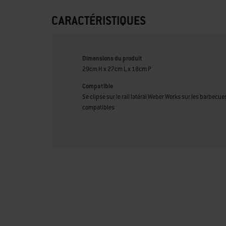
CARACTÉRISTIQUES
Dimensions du produit
29cm H x 27cm L x 18cm P
Compatible
Se clipse sur le rail latéral Weber Works sur les barbecu
compatibles