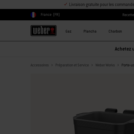
Livraison gratuite pour les command
France
(FR)
Recett
Choisir un pays
Gaz
Plancha
Charbon
Accessoires
Préparation et Service
Weber Works
Porte-u