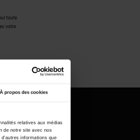
our toute
ec votre
À propos des cookies
barbecue
nnalités relatives aux médias
on de notre site avec nos
 d'autres informations que