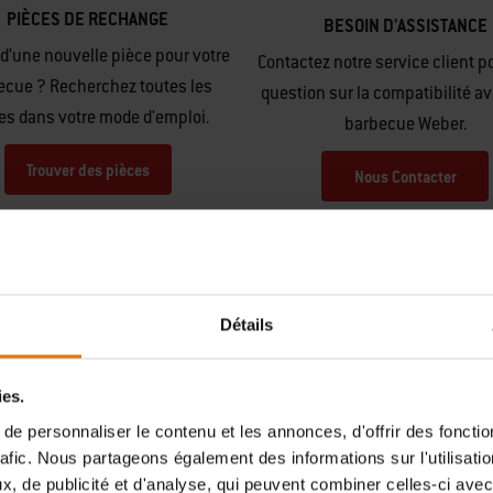
PIÈCES DE RECHANGE
BESOIN D'ASSISTANCE
d’une nouvelle pièce pour votre
Contactez notre service client p
ecue ? Recherchez toutes les
question sur la compatibilité av
es dans votre mode d'emploi.
barbecue Weber.
Trouver des pièces
Nous Contacter
Détails
ies.
ages d'autres amateurs de 
e personnaliser le contenu et les annonces, d'offrir des fonctio
rafic. Nous partageons également des informations sur l'utilisati
, de publicité et d'analyse, qui peuvent combiner celles-ci avec