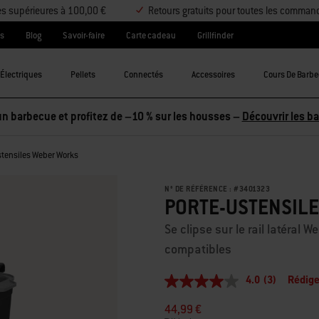
es supérieures à 100,00 €
Retours gratuits pour toutes les comman
es
Blog
Savoir-faire
Carte cadeau
Grillfinder
Électriques
Pellets
Connectés
Accessoires
Cours De Barb
stensiles Weber Works
N° DE RÉFÉRENCE :
#
3401323
PORTE-USTENSIL
Se clipse sur le rail latéral
compatibles
4.0
(3)
Rédige
4.0
étoiles
44,99 €
sur