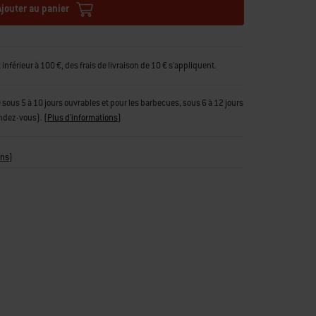
Ajouter au panier
férieur à 100 €, des frais de livraison de 10 € s'appliquent.
tue sous 5 à 10 jours ouvrables et pour les barbecues, sous 6 à 12 jours
endez-vous).
(
Plus d'informations
)
ons
)