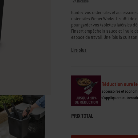
5,
TVA incluse
valeur
de
Gardez vos ustensiles et accessoires 
la
ustensiles Weber Works. Il suffit de c
note
pour garder vos tablettes latérales dé
moyenne.
Read
l’insert empêche la sauce et l’huile d
3
espace de travail. Une fois la cuisson
Reviews.
l’intérieur pour un nettoyage facile
Lien
compatibles équipés d'un rail latéral
sur
Lire plus
la
même
Le porte-ustensiles Weber Works fai
page.
interchangeables qui vous permettent
table.
Réduction sure le
• Se clipse sur le rail latéral Weber
accessoires et économ
• Permet de ranger et de garder à por
s'appliquera automati
• Insert amovible pour transporter le
• Libère de l’espace sur la tablette lat
• L’insert passe au lave-vaisselle
PRIX TOTAL