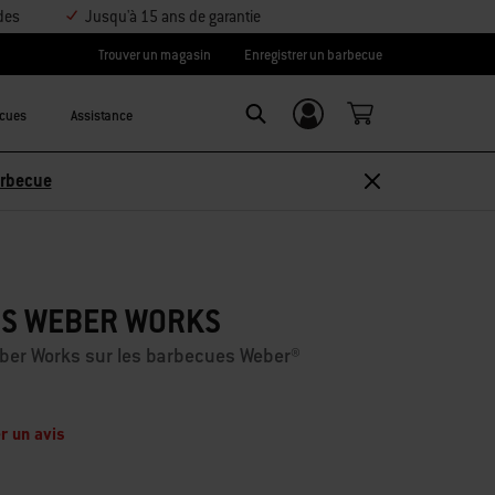
des
Jusqu'à 15 ans de garantie
Trouver un magasin
Enregistrer un barbecue
ecues
Assistance
Se connecter/
Search
S’inscrire
Découvrir les accessoires
ES WEBER WORKS
 Weber Works sur les barbecues Weber®
r un avis