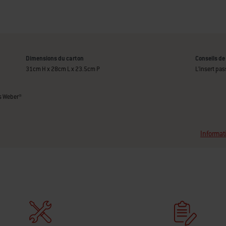
Dimensions du carton
Conseils de
31cm H x 28cm L x 23.5cm P
L’insert pas
es Weber®
Informat