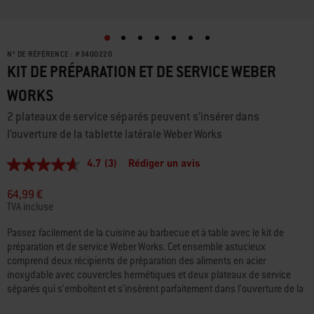
N° DE RÉFÉRENCE :
#
3400220
KIT DE PRÉPARATION ET DE SERVICE WEBER
WORKS
2 plateaux de service séparés peuvent s’insérer dans
l’ouverture de la tablette latérale Weber Works
4.7
(3)
Rédiger un avis
4.7
étoiles
sur
64,99 €
5,
TVA incluse
valeur
de
Passez facilement de la cuisine au barbecue et à table avec le kit de
la
préparation et de service Weber Works. Cet ensemble astucieux
note
moyenne.
comprend deux récipients de préparation des aliments en acier
Read
inoxydable avec couvercles hermétiques et deux plateaux de service
3
séparés qui s’emboîtent et s’insèrent parfaitement dans l’ouverture de la
Reviews.
tablette latérale Weber Works sur certains barbecues, planchas et
Lien