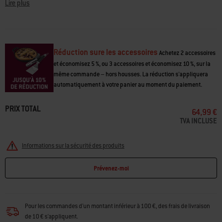
sur
fumoirs à pellets Weber. Faites mariner les viandes ou conservez les
Lire plus
la
accompagnements dans les récipients de préparation, portez-les
même
jusqu’au barbecue pour les cuire, servez ensuite les aliments sur les
page.
plateaux, puis mettez tous ces accessoires au lave-vaisselle pour un
nettoyage facile.
Réduction sure les accessoires
Achetez 2 accessoires
• 2 plateaux de service séparés peuvent s’insérer dans l’ouverture de la
et économisez 5 %, ou 3 accessoires et économisez 10 %, sur la
tablette latérale Weber Works
même commande – hors housses. La réduction s'appliquera
• 2 récipients de préparation en acier inoxydable avec couvercles à
automatiquement à votre panier au moment du paiement.
évent
• Capacité de 1,8 litre par récipient
PRIX TOTAL
• Couvercles hermétiques pour garder la fraîcheur des aliments et éviter
64,99 €
les déversements
TVA INCLUSE
• Plateaux et récipients emboîtés pour un transport sûr
Informations sur la sécurité des produits
Prévenez-moi
Pour les commandes d'un montant inférieur à 100 €, des frais de livraison
de 10 € s'appliquent.