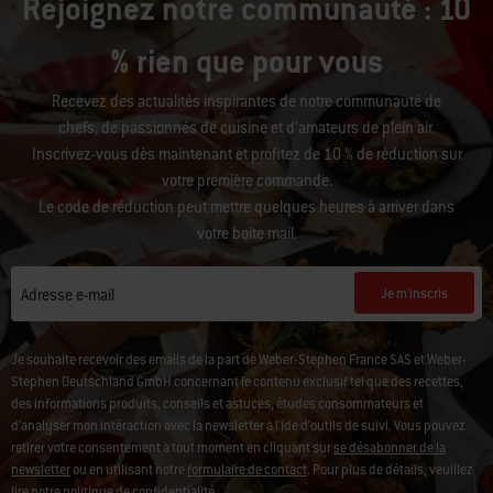
Rejoignez notre communauté : 10
% rien que pour vous
Recevez des actualités inspirantes de notre communauté de
chefs, de passionnés de cuisine et d’amateurs de plein air.
Inscrivez-vous dès maintenant et profitez de 10 % de réduction sur
votre première commande.
Le code de réduction peut mettre quelques heures à arriver dans
votre boîte mail.
Je m'inscris
Adresse e-mail
Je souhaite recevoir des emails de la part de Weber-Stephen France SAS et Weber-
Stephen Deutschland GmbH concernant le contenu exclusif tel que des recettes,
des informations produits, conseils et astuces, études consommateurs et
d'analyser mon intéraction avec la newsletter à l'ide d'outils de suivi. Vous pouvez
retirer votre consentement à tout moment en cliquant sur
se désabonner de la
newsletter
ou en utilisant notre
formulaire de contact
. Pour plus de détails, veuillez
lire notre
politique de confidentialité
.