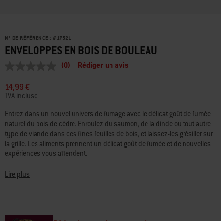
N° DE RÉFÉRENCE :
#
17521
ENVELOPPES EN BOIS DE BOULEAU
(0)
Rédiger un avis
Aucune
valeur
de
14,99 €
notation
TVA incluse
Lien
sur
Entrez dans un nouvel univers de fumage avec le délicat goût de fumée
la
naturel du bois de cèdre. Enroulez du saumon, de la dinde ou tout autre
même
page.
type de viande dans ces fines feuilles de bois, et laissez-les grésiller sur
la grille. Les aliments prennent un délicat goût de fumée et de nouvelles
expériences vous attendent.
Lire plus