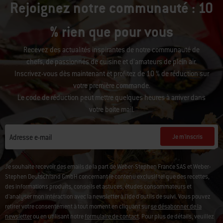
Rejoignez notre communauté : 10
% rien que pour vous
Recevez des actualités inspirantes de notre communauté de
chefs, de passionnés de cuisine et d’amateurs de plein air.
Inscrivez-vous dès maintenant et profitez de 10 % de réduction sur
votre première commande.
Le code de réduction peut mettre quelques heures à arriver dans
votre boîte mail.
Je m'inscris
Adresse e-mail
Je souhaite recevoir des emails de la part de Weber-Stephen France SAS et Weber-
Stephen Deutschland GmbH concernant le contenu exclusif tel que des recettes,
des informations produits, conseils et astuces, études consommateurs et
d'analyser mon intéraction avec la newsletter à l'ide d'outils de suivi. Vous pouvez
retirer votre consentement à tout moment en cliquant sur
se désabonner de la
newsletter
ou en utilisant notre
formulaire de contact
. Pour plus de détails, veuillez