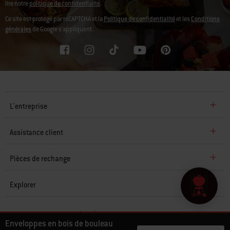
lire notre
politique de confidentialité
.
Ce site est protégé par reCAPTCHA et la
Politique de confidentialité
et les
Conditions
générales
de Google s’appliquent.
L'entreprise
Assistance client
Pièces de rechange
Explorer
© 2026 Weber. Tous droits réservés.
Enveloppes en bois de bouleau