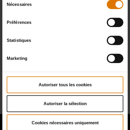
Besoin d’une nouvelle pièce pour votre barbecue ? Recherchez toutes
Nécessaires
du
les pièces dans votre mode d'emploi.
consentement
Trouver des pièces
Préférences
Statistiques
Marketing
BESOIN D'ASSISTANCE
Contactez notre service client pour toute question sur la compatibilité
avec votre barbecue Weber.
Autoriser tous les cookies
Nous Contacter
Autoriser la sélection
Cookies nécessaires uniquement