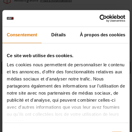
Retours gratuits
(
Plus d'informations
)
Trouver un revendeur
Consentement
Détails
À propos des cookies
CARACTÉRISTIQUES
Ce site web utilise des cookies.
Les cookies nous permettent de personnaliser le contenu
Caractéristiques produit
et les annonces, d'offrir des fonctionnalités relatives aux
médias sociaux et d'analyser notre trafic. Nous
Informations du fabricant
partageons également des informations sur l'utilisation de
notre site avec nos partenaires de médias sociaux, de
publicité et d'analyse, qui peuvent combiner celles-ci
avec d'autres informations que vous leur avez fournies
ou qu'ils ont collectées lors de votre utilisation de leurs
services.
PIÈCES DE RECHANGE
Sélection