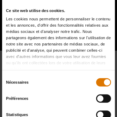
Ce site web utilise des cookies.
Les cookies nous permettent de personnaliser le contenu
Témoignages d'autres amateurs de
et les annonces, d'offrir des fonctionnalités relatives aux
médias sociaux et d'analyser notre trafic. Nous
barbecue
partageons également des informations sur l'utilisation de
notre site avec nos partenaires de médias sociaux, de
publicité et d'analyse, qui peuvent combiner celles-ci
avec d'autres informations que vous leur avez fournies
ou qu'ils ont collectées lors de votre utilisation de leurs
services.
Sélection
Nécessaires
du
consentement
Préférences
Statistiques