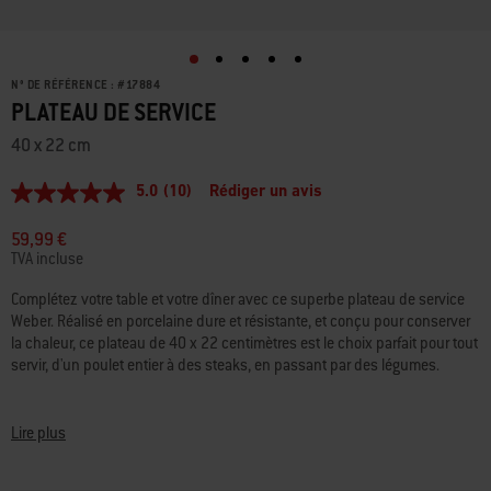
N° DE RÉFÉRENCE :
#
17884
PLATEAU DE SERVICE
40 x 22 cm
5.0
(10)
Rédiger un avis
5.0
étoiles
sur
59,99 €
5,
TVA incluse
valeur
de
Complétez votre table et votre dîner avec ce superbe plateau de service
la
Weber. Réalisé en porcelaine dure et résistante, et conçu pour conserver
note
moyenne.
la chaleur, ce plateau de 40 x 22 centimètres est le choix parfait pour tout
Read
servir, d'un poulet entier à des steaks, en passant par des légumes.
10
Reviews.
Matériau de grande qualité.
Lien
sur
La vaisselle Weber est fabriquée en Allemagne. C'est un signe de qualité
Lire plus
la
et de durabilité partout dans le monde. La porcelaine dure est cuite à une
même
température de plus de 1 420 degrés Celsius et développe par
page.