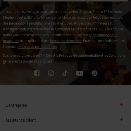
Je souhaite recevoir des emails de la part de Weber-Stephen France SAS et Weber-
Stephen Deutschland GmbH concernant le contenu exclusif tel que des recettes,
des informations produits, conseils et astuces, études consommateurs et
d'analyser mon intéraction avec la newsletter à l'ide d'outils de suivi. Vous pouvez
retirer votre consentement à tout moment en cliquant sur
se désabonner de la
newsletter
ou en utilisant notre
formulaire de contact
. Pour plus de détails, veuillez
lire notre
politique de confidentialité
.
Ce site est protégé par reCAPTCHA et la
Politique de confidentialité
et les
Conditions
générales
de Google s’appliquent.
L'entreprise
Assistance client