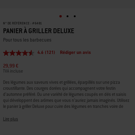
N° DE RÉFÉRENCE :
#
6481
PANIER À GRILLER DELUXE
Pour tous les barbecues
4.6
(121)
Rédiger un avis
4.6
étoiles
sur
29,99 €
5,
TVA incluse
valeur
de
Des légumes aux saveurs vives et grillées, éparpillés sur une pizza
la
croustillante. Des courges dorées qui accompagnent votre festin
note
moyenne.
d’automne préféré. Ou une variété de légumes coupés en dés et saisis
Read
qui développent des arômes que vous n’auriez jamais imaginés. Utilisez
121
le panier à griller Deluxe pour cuire des légumes en tranches voire de
Reviews.
petites pièces de viande en toute simplicité.
Lien
sur
Lire plus
la
même