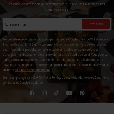
votre première commande.
Le code de réduction peut mettre quelques heures à arriver dans
votre boîte mail.
Je m'inscris
Adresse e-mail
Je souhaite recevoir des emails de la part de Weber-Stephen France SAS et Weber-
Stephen Deutschland GmbH concernant le contenu exclusif tel que des recettes,
des informations produits, conseils et astuces, études consommateurs et
d'analyser mon intéraction avec la newsletter à l'ide d'outils de suivi. Vous pouvez
retirer votre consentement à tout moment en cliquant sur
se désabonner de la
newsletter
ou en utilisant notre
formulaire de contact
. Pour plus de détails, veuillez
lire notre
politique de confidentialité
.
Ce site est protégé par reCAPTCHA et la
Politique de confidentialité
et les
Conditions
générales
de Google s’appliquent.