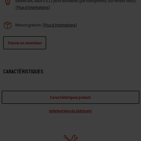
Pour les colis, la livraison s'effectue sous 5 à 10 jours ouvrables et pour les
barbecues, sous 6 à 12 jours ouvrables (par transporteur, sur rendez-vous).
(
Plus d'informations
)
Retours gratuits
(
Plus d'informations
)
Trouver un revendeur
CARACTÉRISTIQUES
Caractéristiques produit
Informations du fabricant