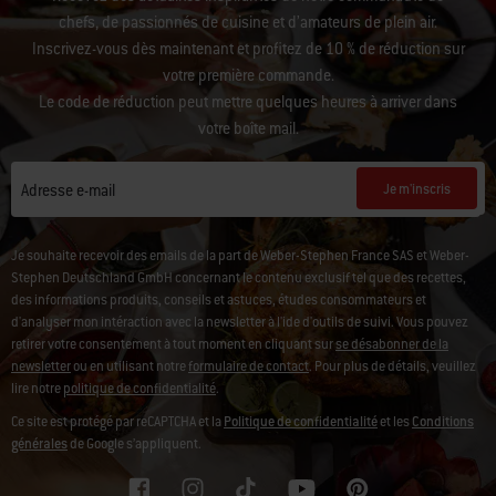
Recevez des actualités inspirantes de notre communauté de
chefs, de passionnés de cuisine et d’amateurs de plein air.
Inscrivez-vous dès maintenant et profitez de 10 % de réduction sur
votre première commande.
Le code de réduction peut mettre quelques heures à arriver dans
votre boîte mail.
Je m'inscris
Adresse e-mail
Je souhaite recevoir des emails de la part de Weber-Stephen France SAS et Weber-
Stephen Deutschland GmbH concernant le contenu exclusif tel que des recettes,
des informations produits, conseils et astuces, études consommateurs et
d'analyser mon intéraction avec la newsletter à l'ide d'outils de suivi. Vous pouvez
retirer votre consentement à tout moment en cliquant sur
se désabonner de la
newsletter
ou en utilisant notre
formulaire de contact
. Pour plus de détails, veuillez
lire notre
politique de confidentialité
.
Ce site est protégé par reCAPTCHA et la
Politique de confidentialité
et les
Conditions
générales
de Google s’appliquent.