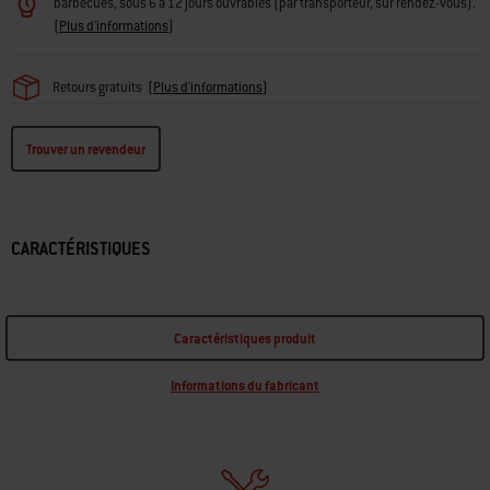
Pour les colis, la livraison s'effectue sous 5 à 10 jours ouvrables et pour les
barbecues, sous 6 à 12 jours ouvrables (par transporteur, sur rendez-vous).
(
Plus d'informations
)
Retours gratuits
(
Plus d'informations
)
Trouver un revendeur
CARACTÉRISTIQUES
Caractéristiques produit
Informations du fabricant