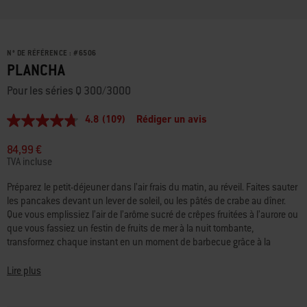
N° DE RÉFÉRENCE :
#
6506
PLANCHA
Pour les séries Q 300/3000
4.8
(109)
Rédiger un avis
4.8
étoiles
sur
84,99 €
5,
TVA incluse
valeur
de
Préparez le petit-déjeuner dans l’air frais du matin, au réveil. Faites sauter
la
les pancakes devant un lever de soleil, ou les pâtés de crabe au dîner.
note
moyenne.
Que vous emplissiez l’air de l’arôme sucré de crêpes fruitées à l’aurore ou
Read
que vous fassiez un festin de fruits de mer à la nuit tombante,
109
transformez chaque instant en un moment de barbecue grâce à la
Reviews.
plancha.
Lien
sur
Lire plus
la
même