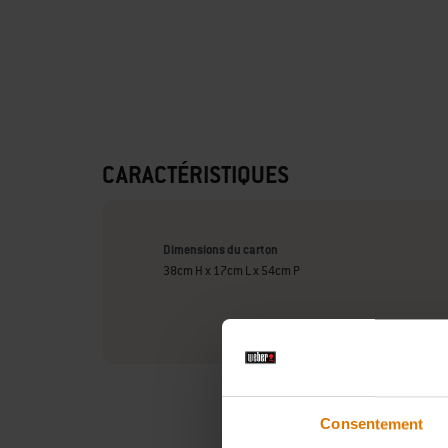
CARACTÉRISTIQUES
Dimensions du carton
38cm H x 17cm L x 54cm P
Consentement