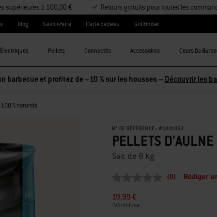
es supérieures à 100,00 €
Retours gratuits pour toutes les comman
es
Blog
Savoir-faire
Carte cadeau
Grillfinder
Électriques
Pellets
Connectés
Accessoires
Cours De Barb
n barbecue et profitez de –10 % sur les housses –
Découvrir les b
e 100 % naturels
N° DE RÉFÉRENCE :
#
3401052
PELLETS D'AULNE
Sac de 8 kg
(0)
Rédiger un
Aucune
valeur
19,99 €
de
notation
TVA incluse
Lien