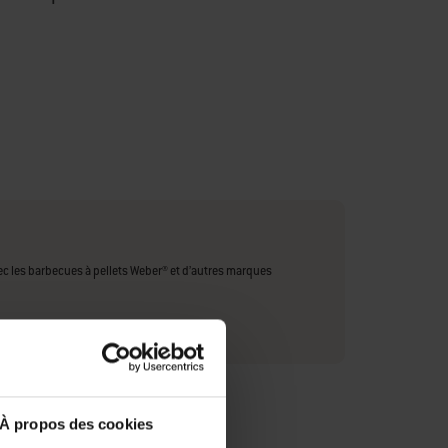
vec les barbecues à pellets Weber® et d’autres marques
ions du fabricant
À propos des cookies