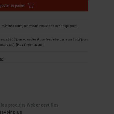
Ajouter au panier
férieur à 100 €, des frais de livraison de 10 € s'appliquent.
tue sous 5 à 10 jours ouvrables et pour les barbecues, sous 6 à 12 jours
endez-vous).
(
Plus d'informations
)
ons
)
les produits Weber certifies
savoir plus