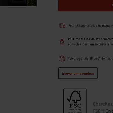
Pour les commandes d'un montant in
Pour les colis, la livraison s'effec
ouvrables (par transporteur, sur r
Retours gratuits
(
Plus d'informati
Trouver un revendeur
Cherchez 
FSC®!
En 