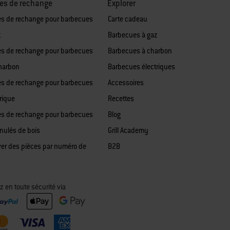
es de rechange
Explorer
es de rechange pour barbecues
Carte cadeau
z
Barbecues à gaz
es de rechange pour barbecues
Barbecues à charbon
harbon
Barbecues électriques
es de rechange pour barbecues
Accessoires
rique
Recettes
es de rechange pour barbecues
Blog
anulés de bois
Grill Academy
ver des pièces par numéro de
B2B
z en toute sécurité via