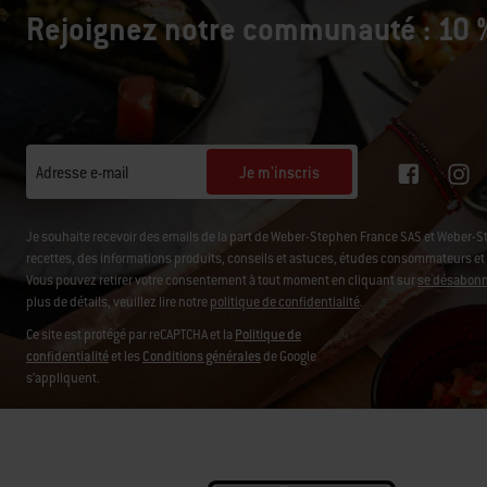
Rejoignez notre communauté : 10 %
Je m'inscris
Adresse e-mail
Je souhaite recevoir des emails de la part de Weber-Stephen France SAS et Weber-
recettes, des informations produits, conseils et astuces, études consommateurs et d'
Vous pouvez retirer votre consentement à tout moment en cliquant sur
se désabonne
plus de détails, veuillez lire notre
politique de confidentialité
.
Ce site est protégé par reCAPTCHA et la
Politique de
confidentialité
et les
Conditions générales
de Google
s’appliquent.