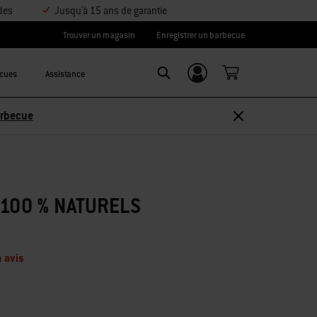
des
Jusqu'à 15 ans de garantie
Trouver un magasin
Enregistrer un barbecue
ecues
Assistance
Se connecter/
Search
S’inscrire
arbecue
 100 % NATURELS
 avis