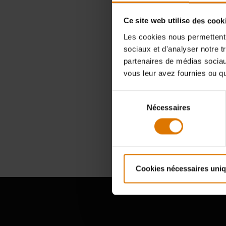
Ce site web utilise des cook
Les cookies nous permettent d
sociaux et d'analyser notre t
Besoin 
partenaires de médias sociaux
vous leur avez fournies ou qu'
barb
pièc
Sélection
Nécessaires
du
consentement
Cookies nécessaires uni