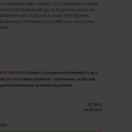
e à pellets de pellets d'aulne 100 % naturels pour donner
ne touche finale sucrée qui ne l'emportera pas sur les
arfaitement avec le poisson, le poulet et les légumes.
us allumerez votre barbecue à pellets pour une cuisson
rômes.
et légèrement sucré
oulet et les légumes
lets Weber® et d’autres marques
s accessoires
Achetez 2 accessoires et économisez 5 %, ou 3
isez 10 %, sur la même commande – hors housses. La réduction
quement à votre panier au moment du paiement.
19,99 €
TVA INCLUSE
duits