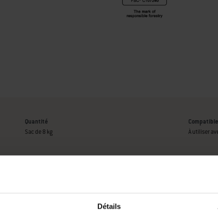
Quantité
Compatible
Sac de 8 kg
À utiliser a
Informat
Détails