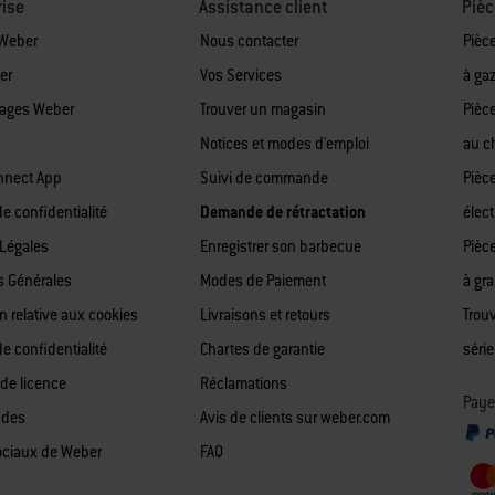
rise
Assistance client
Pièc
 Weber
Nous contacter
Pièc
er
Vos Services
à ga
tages Weber
Trouver un magasin
Pièc
Notices et modes d'emploi
au c
nnect App
Suivi de commande
Pièc
de confidentialité
Demande de rétractation
élect
Légales
Enregistrer son barbecue
Pièc
s Générales
Modes de Paiement
à gr
n relative aux cookies
Livraisons et retours
Trou
de confidentialité
Chartes de garantie
série
 de licence
Réclamations
Paye
 des
Avis de clients sur weber.com
ociaux de Weber
FAQ