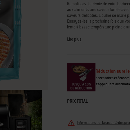
sur
Remplissez la trémie de votre barbecu
la
aux aliments une saveur fumée avec u
même
saveurs délicates. L’aulne se marie p
page.
Essayez-les la prochaine fois que vo
lente à basse température pleine d'a
• Bois dur 100 % naturel sans liants
Lire plus
• Intensité de saveur : moyenne
• Profil de saveur : versatile, subtil 
• Se marie bien avec le poisson, le p
• À utiliser avec les barbecues à pel
Réduction sure le
accessoires et économ
s'appliquera automati
PRIX TOTAL
Informations sur la sécurité des pro