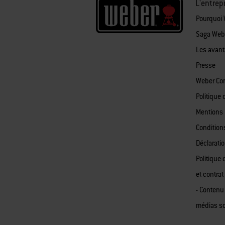
L'entrep
Pourquoi
Saga Web
Les avan
Presse
Weber Co
Politique 
Mentions 
Condition
Déclaratio
Politique 
et contrat
- Contenu
médias s