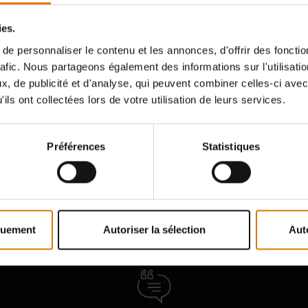
ies.
e personnaliser le contenu et les annonces, d'offrir des fonctio
PIÈCES DE RECHANGE
BESOIN D'ASSISTANCE
rafic. Nous partageons également des informations sur l'utilisati
d’une nouvelle pièce pour votre
, de publicité et d'analyse, qui peuvent combiner celles-ci avec
Contactez notre service client p
ils ont collectées lors de votre utilisation de leurs services.
ecue ? Recherchez toutes les
question sur la compatibilité av
es dans votre mode d'emploi.
barbecue Weber.
Préférences
Statistiques
Trouver des pièces
Nous Contacter
quement
Autoriser la sélection
Aut