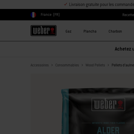
Livraison gratuite pour les command
France
(FR)
Recett
Choisir un pays
Gaz
Plancha
Charbon
Achetez u
Accessoires
Consommables
Wood Pellets
Pellets d'auln