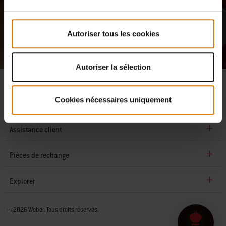
lire notre
politique de confidentialité
.
Ce site est protégé par reCAPTCHA et la
Politique de confidentialité
et les
Conditions
générales
de Google s’appliquent.
Autoriser tous les cookies
Autoriser la sélection
Cookies nécessaires uniquement
L'entreprise
Assistance client
Pièces de rechange
Explorer
© 2026 Weber. Tous droits réservés.