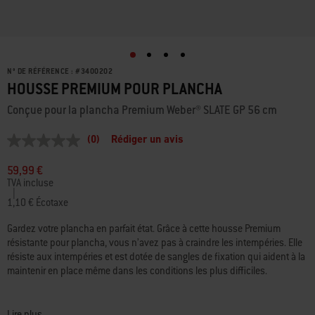
N° DE RÉFÉRENCE :
#
3400202
HOUSSE PREMIUM POUR PLANCHA
Conçue pour la plancha Premium Weber® SLATE GP 56 cm
(0)
Rédiger un avis
Aucune
valeur
de
59,99 €
notation
TVA incluse
Lien
|
sur
1,10 € Écotaxe
la
même
Gardez votre plancha en parfait état. Grâce à cette housse Premium
page.
résistante pour plancha, vous n’avez pas à craindre les intempéries. Elle
résiste aux intempéries et est dotée de sangles de fixation qui aident à la
maintenir en place même dans les conditions les plus difficiles.
• Le tissu résistant aux intempéries protège votre plancha du mauvais
temps
Lire plus