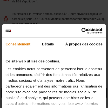
de 10 € s'appliquent.
Pour les colis, la livraison s'effectue sous 5 à 10 jours ouvrables et pour les
barbecues, sous 6 à 12 jours ouvrables (par transporteur, sur rendez-vous).
(
Plus d'informations
)
Retours gratuits
(
Plus d'informations
)
Consentement
Détails
À propos des cookies
Trouver un revendeur
Ce site web utilise des cookies.
Les cookies nous permettent de personnaliser le contenu
CARACTÉRISTIQUES
et les annonces, d'offrir des fonctionnalités relatives aux
médias sociaux et d'analyser notre trafic. Nous
partageons également des informations sur l'utilisation de
notre site avec nos partenaires de médias sociaux, de
Caractéristiques produit
publicité et d'analyse, qui peuvent combiner celles-ci
avec d'autres informations que vous leur avez fournies
Informations du fabricant