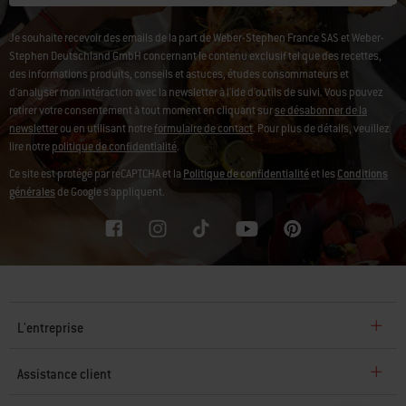
Je souhaite recevoir des emails de la part de Weber-Stephen France SAS et Weber-
Stephen Deutschland GmbH concernant le contenu exclusif tel que des recettes,
des informations produits, conseils et astuces, études consommateurs et
d'analyser mon intéraction avec la newsletter à l'ide d'outils de suivi. Vous pouvez
retirer votre consentement à tout moment en cliquant sur
se désabonner de la
newsletter
ou en utilisant notre
formulaire de contact
. Pour plus de détails, veuillez
lire notre
politique de confidentialité
.
Ce site est protégé par reCAPTCHA et la
Politique de confidentialité
et les
Conditions
générales
de Google s’appliquent.
L'entreprise
Assistance client