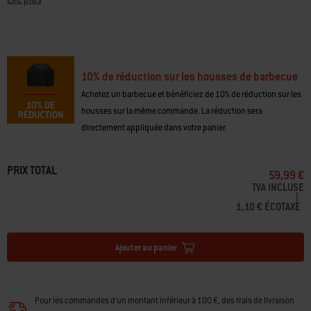
• Fabriquée dans un matériau durable
• Sa conception légère permet de couvrir et de découvrir facilement la
plancha
• Les sangles de fixation maintiennent la housse en place
• Fabriquée à partir de plastique PET 100 % recyclé (à l'exception des
10% de réduction sur les housses de barbecue
attaches)
• Conçue pour la plancha Premium Weber® SLATE GP 56 cm
Achetez un barbecue et bénéficiez de 10% de réduction sur les
housses sur la même commande. La réduction sera
directement appliquée dans votre panier.
PRIX TOTAL
59,99 €
TVA INCLUSE
|
1,10 € ÉCOTAXE
Ajouter au panier
Pour les commandes d'un montant inférieur à 100 €, des frais de livraison