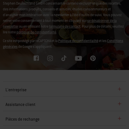
Stephen Deutschland GmbH concernant le contenu exclusif tel que des recettes,
des informations produits, conseils et astuces, études consommateurs et
d'analyser mon intéraction avec la newsletter à l'ide d'outils de suivi. Vous pouvez
retirer votre consentement à tout moment en cliquant sur
se désabonner de la
newsletter
ou en utilisant notre
formulaire de contact
. Pour plus de détails, veuillez
lire notre
politique de confidentialité
.
Ce site est protégé par reCAPTCHA et la
Politique de confidentialité
et les
Conditions
générales
de Google s’appliquent.
L'entreprise
Assistance client
Pièces de rechange