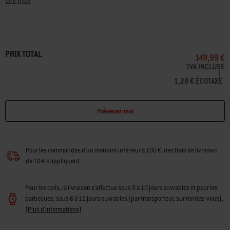
même
Lire plus
page.
vigueur pour l'utilisation d'un barbecue en plein nature, de vérifier les
accords de copropriété ou de municipalité et de respecter la législation
locale.
Dont éco-mobilier : 0,334€
PRIX TOTAL
149,99 €
TVA INCLUSE
|
1,28 € ÉCOTAXE
Prévenez-moi
Pour les commandes d'un montant inférieur à 100 €, des frais de livraison
de 10 € s'appliquent.
Pour les colis, la livraison s'effectue sous 5 à 10 jours ouvrables et pour les
barbecues, sous 6 à 12 jours ouvrables (par transporteur, sur rendez-vous).
(
Plus d'informations
)