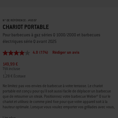
N° DE RÉFÉRENCE :
#
6557
CHARIOT PORTABLE
Pour barbecues à gaz séries Q 1000/2000 et barbecues
électriques série Q avant 2025
4.0
(174)
Rédiger un avis
4.0
étoiles
sur
149,99 €
5,
TVA incluse
valeur
|
de
1,28 € Écotaxe
la
note
Ne limitez pas vos envies de barbecue à votre terrasse. Le chariot
moyenne.
portable est conçu pour qu’il soit aussi facile de déplacer un barbecue
Read
que de retourner un steak. Positionnez votre barbecue Weber® Q sur le
174
Reviews.
chariot et utilisez-le comme pied fixe pour que votre appareil soit à la
Lien
hauteur optimale. Lorsque vous voulez emporter vos grillades avec vous,
sur
repliez-le et faites-le rouler jusqu’à la voiture, ou directement jusqu’à la
la
plage. Il est de votre responsabilité de vérifier la réglementation en